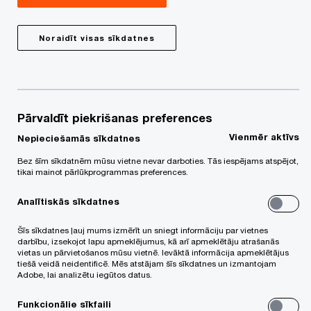
Lai nodrošinātu Valsts ugunsdzēsības un
glābšanas dienesta (turpmāk - VUGD)
Noraidīt visas sīkdatnes
nepārtrauktu un pilnvērtīgu darbību, iestādes
Tehniskā dienesta pārvalde (turpmāk - TDP) atbild
par transportlīdzekļu un ugunsdzēsības
Pārvaldīt piekrišanas preferences
aprīkojuma remontu, tehnisko apkopi un
Vienmēr aktīvs
Nepieciešamās sīkdatnes
ekspluatācijas kontroli. Pilnvērtīgai funkciju izpildei
TDP ir nepieciešama moderna un aprīkota
Bez šīm sīkdatnēm mūsu vietne nevar darboties. Tās iespējams atspējot,
tikai mainot pārlūkprogrammas preferences.
tehnikas un remonta bāze, kas spēj nodrošināt
Analītiskās sīkdatnes
efektīvus un darba drošībai atbilstošus
apstākļus. Pētījuma mērķis bija noteikt
Šīs sīkdatnes ļauj mums izmērīt un sniegt informāciju par vietnes
darbību, izsekojot lapu apmeklējumus, kā arī apmeklētāju atrašanās
nepieciešamo kapacitāti jauna tehnikas un
vietas un pārvietošanos mūsu vietnē. Ievāktā informācija apmeklētājus
tiešā veidā neidentificē. Mēs atstājam šīs sīkdatnes un izmantojam
remontu bāzes modeļa izveidei un izstrādāt ēku
Adobe, lai analizētu iegūtos datus.
skices.
Funkcionālie sīkfaili