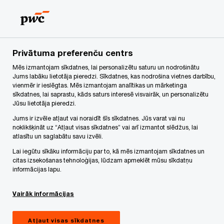
Skip
Skip
to
to
content
footer
PwC Latvija
Par mums
Mūsu īstenotie projekti
PwC 2
Privātuma preferenču centrs
Mēs izmantojam sīkdatnes, lai personalizētu saturu un nodrošinātu
Pētījums par Tehniskā dienesta
Jums labāku lietotāja pieredzi. Sīkdatnes, kas nodrošina vietnes darbību,
vienmēr ir ieslēgtas. Mēs izmantojam analītikas un mārketinga
pārvaldes izvērtējumu un
sīkdatnes, lai saprastu, kāds saturs interesē visvairāk, un personalizētu
Jūsu lietotāja pieredzi.
tehnikas un remonta bāzes
Jums ir izvēle atļaut vai noraidīt šīs sīkdatnes. Jūs varat vai nu
noklikšķināt uz “Atļaut visas sīkdatnes” vai arī izmantot slēdžus, lai
attīstību
atlasītu un saglabātu savu izvēli.
Lai iegūtu sīkāku informāciju par to, kā mēs izmantojam sīkdatnes un
citas izsekošanas tehnoloģijas, lūdzam apmeklēt mūsu sīkdatņu
informācijas lapu.
Case Study
Maijs 01, 2022
Vairāk informācijas
Share
Atļaut visas sīkdatnes