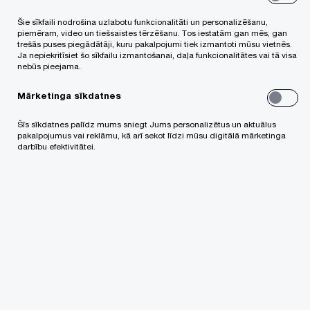
Mērķis
Šie sīkfaili nodrošina uzlabotu funkcionalitāti un personalizēšanu,
piemēram, video un tiešsaistes tērzēšanu. Tos iestatām gan mēs, gan
trešās puses piegādātāji, kuru pakalpojumi tiek izmantoti mūsu vietnēs.
Ja nepiekritīsiet šo sīkfailu izmantošanai, daļa funkcionalitātes vai tā visa
Noteikt nepieciešamo kapacitāti jauna tehnikas un
nebūs pieejama.
remontu bāzes modeļa izveidei, ņemot vērā darbu
Mārketinga sīkdatnes
raksturu, tehnikas un aprīkojuma kategorijas,
Šīs sīkdatnes palīdz mums sniegt Jums personalizētus un aktuālus
reģionālās, tehniskās un cilvēkresursu prasības,
pakalpojumus vai reklāmu, kā arī sekot līdzi mūsu digitālā mārketinga
ietverot finanšu ieguldījumu apjoma novērtējumu,
darbību efektivitātei.
kā arī ēku skiču izstrādi.
Galvenās aktivitātes projekta
īstenošanā
Veiktais pētījums sastāv no trīs posmiem: