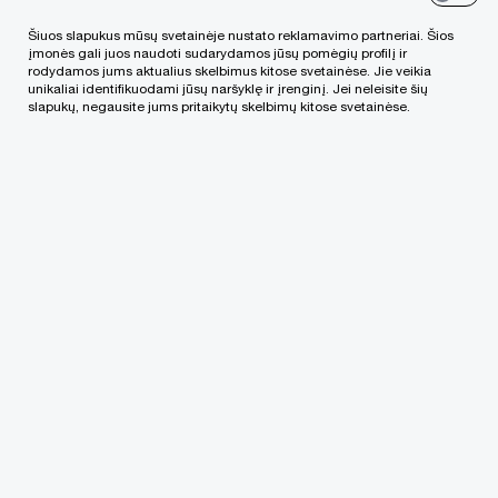
paketu“
(toliau –
Įstatymų paketas
), praplečia
Šiuos slapukus mūsų svetainėje nustato reklamavimo partneriai. Šios
aplinkos apsaugos valstybinės kontrolės ir kitų
įmonės gali juos naudoti sudarydamos jūsų pomėgių profilį ir
rodydamos jums aktualius skelbimus kitose svetainėse. Jie veikia
institucijų įgaliojimus, suteikiant daugiau
unikaliai identifikuodami jūsų naršyklę ir įrenginį. Jei neleisite šių
slapukų, negausite jums pritaikytų skelbimų kitose svetainėse.
priemonių ir įrankių užkardyti aplinkos teršėjų
pažeidimus, taip pat sugriežtina taršos
prevencijos reikalavimus, taršos leidimų
reglamentavimą ir padidina mokesčius už taršą.
KOKIE PAKEITIMAI BUVO PRIIMTI?
Apibendrinus, Įstatymo paketas įtvirtino šiuos
esminius pakeitimus:
Valstybinius laboratorinius tyrimus
aplinkosaugininkai galės atlikti be ūkio