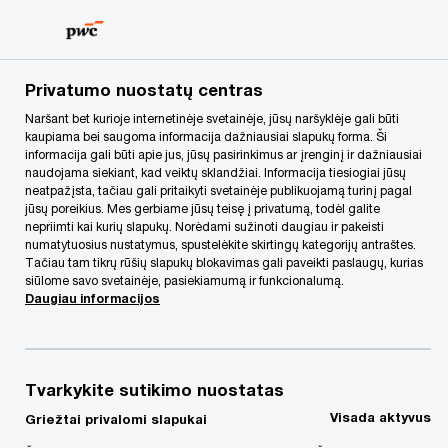
Skip
Skip
to
to
content
footer
PwC Lietuva
PwC Legal
Naujienos
Seimas priėmė įs
Privatumo nuostatų centras
Naršant bet kurioje internetinėje svetainėje, jūsų naršyklėje gali būti
kaupiama bei saugoma informacija dažniausiai slapukų forma. Ši
Seimas priėmė
informacija gali būti apie jus, jūsų pasirinkimus ar įrenginį ir dažniausiai
naudojama siekiant, kad veiktų sklandžiai. Informacija tiesiogiai jūsų
įstatymus,
neatpažįsta, tačiau gali pritaikyti svetainėje publikuojamą turinį pagal
jūsų poreikius. Mes gerbiame jūsų teisę į privatumą, todėl galite
nepriimti kai kurių slapukų. Norėdami sužinoti daugiau ir pakeisti
griežtinančius aplinkos
numatytuosius nustatymus, spustelėkite skirtingų kategorijų antraštes.
Tačiau tam tikrų rūšių slapukų blokavimas gali paveikti paslaugų, kurias
siūlome savo svetainėje, pasiekiamumą ir funkcionalumą.
apsaugos valstybinės
Daugiau informacijos
kontrolės reikalavimus
Tvarkykite sutikimo nuostatas
Visada aktyvus
Griežtai privalomi slapukai