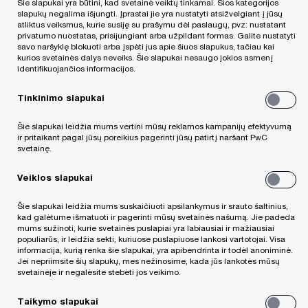
Šie slapukai yra būtini, kad svetainė veiktų tinkamai. Šios kategorijos
slapukų negalima išjungti. Įprastai jie yra nustatyti atsižvelgiant į jūsų
atliktus veiksmus, kurie susiję su prašymu dėl paslaugų, pvz: nustatant
privatumo nuostatas, prisijungiant arba užpildant formas. Galite nustatyti
Lietuvos Respublikos Seimas, reaguodamas į
savo naršyklę blokuoti arba įspėti jus apie šiuos slapukus, tačiau kai
kurios svetainės dalys neveiks. Šie slapukai nesaugo jokios asmenį
pastaruoju metu Lietuvoje įvykusias ekologines
identifikuojančios informacijos.
nelaimes ir rezonansinius aplinkos teršimo
Tinkinimo slapukai
incidentus, neeilinėje Seimo sesijoje apsvarstė
Šie slapukai leidžia mums vertini mūsų reklamos kampanijų efektyvumą
aplinkos apsaugos efektyvumo, rezultatyvumo
ir pritaikant pagal jūsų poreikius pagerinti jūsų patirtį naršant PwC
svetainę.
bei taršos prevencijos problemas ir
užtikrinta dauguma priėmė aplinkos apsaugos
Veiklos slapukai
valstybinę kontrolę ir taršos prevencijos
Šie slapukai leidžia mums suskaičiuoti apsilankymus ir srauto šaltinius,
reikalavimus griežtinančius įstatymus.
kad galėtume išmatuoti ir pagerinti mūsų svetainės našumą. Jie padeda
mums sužinoti, kurie svetainės puslapiai yra labiausiai ir mažiausiai
populiarūs, ir leidžia sekti, kuriuose puslapiuose lankosi vartotojai. Visa
informacija, kurią renka šie slapukai, yra apibendrinta ir todėl anoniminė.
Lietuvos Respublikos aplinkos ministerijos
Jei nepriimsite šių slapukų, mes nežinosime, kada jūs lankotės mūsų
parengtas 5 aplinkos apsaugos įstatymų
svetainėje ir negalėsite stebėti jos veikimo.
pakeitimų paketas, dar vadinamas
„Klaipėdos
Taikymo slapukai