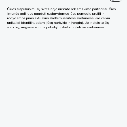
Panagrinėkime siūlymus:
Šiuos slapukus mūsų svetainėje nustato reklamavimo partneriai. Šios
įmonės gali juos naudoti sudarydamos jūsų pomėgių profilį ir
rodydamos jums aktualius skelbimus kitose svetainėse. Jie veikia
unikaliai identifikuodami jūsų naršyklę ir įrenginį. Jei neleisite šių
Panaikinti palūkanų dydžio ribojimą
slapukų, negausite jums pritaikytų skelbimų kitose svetainėse.
paskoloms, gautoms iš akcininkų;
Panaikinti finansinės pagalbos įsigyjant
akcijas draudimą;
Palengvinti lėšų išmokėjimą per įstatinio
kapitalo mažinimą;
Panaikinti audito reikalavimą tarpinių dividendų
išmokėjimui.