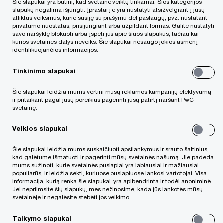
Šie slapukai yra būtini, kad svetainė veiktų tinkamai. Šios kategorijos
slapukų negalima išjungti. Įprastai jie yra nustatyti atsižvelgiant į jūsų
Ina Muckienė, Advokatė, „PwC Legal“
atliktus veiksmus, kurie susiję su prašymu dėl paslaugų, pvz: nustatant
vyr. projektų vadovė
privatumo nuostatas, prisijungiant arba užpildant formas. Galite nustatyti
savo naršyklę blokuoti arba įspėti jus apie šiuos slapukus, tačiau kai
kurios svetainės dalys neveiks. Šie slapukai nesaugo jokios asmenį
identifikuojančios informacijos.
Tinkinimo slapukai
Šie slapukai leidžia mums vertini mūsų reklamos kampanijų efektyvumą
ir pritaikant pagal jūsų poreikius pagerinti jūsų patirtį naršant PwC
Nors administracinės naštos verslui
svetainę.
mažinimas dažniausiai yra sveikintinas
Veiklos slapukai
dalykas, 2025 m. kovo 4 d. paskelbtu Akcinių
bendrovių įstatymo projektu, manyčiau, su tuo
Šie slapukai leidžia mums suskaičiuoti apsilankymus ir srauto šaltinius,
kad galėtume išmatuoti ir pagerinti mūsų svetainės našumą. Jie padeda
yra persistengta.
Projekte man labiausiai krito į
mums sužinoti, kurie svetainės puslapiai yra labiausiai ir mažiausiai
populiarūs, ir leidžia sekti, kuriuose puslapiuose lankosi vartotojai. Visa
akis ketinimas suteikti praktiškai neribotą ir
informacija, kurią renka šie slapukai, yra apibendrinta ir todėl anoniminė.
Jei nepriimsite šių slapukų, mes nežinosime, kada jūs lankotės mūsų
nekontroliuojamą akcininkų teisę įvairiomis
svetainėje ir negalėsite stebėti jos veikimo.
formomis išsiimti lėšas iš bendrovių.
Taikymo slapukai