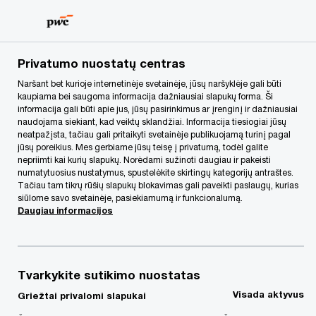
Skip
Skip
to
to
content
footer
PwC Lietuva
PwC Legal
Naujienos
Svarstant paleng
Privatumo nuostatų centras
Naršant bet kurioje internetinėje svetainėje, jūsų naršyklėje gali būti
kaupiama bei saugoma informacija dažniausiai slapukų forma. Ši
informacija gali būti apie jus, jūsų pasirinkimus ar įrenginį ir dažniausiai
naudojama siekiant, kad veiktų sklandžiai. Informacija tiesiogiai jūsų
neatpažįsta, tačiau gali pritaikyti svetainėje publikuojamą turinį pagal
jūsų poreikius. Mes gerbiame jūsų teisę į privatumą, todėl galite
nepriimti kai kurių slapukų. Norėdami sužinoti daugiau ir pakeisti
numatytuosius nustatymus, spustelėkite skirtingų kategorijų antraštes.
Tačiau tam tikrų rūšių slapukų blokavimas gali paveikti paslaugų, kurias
Svarstant palengvinti
siūlome savo svetainėje, pasiekiamumą ir funkcionalumą.
Daugiau informacijos
lėšų išmokėjimą
akcininkams,
Tvarkykite sutikimo nuostatas
Visada aktyvus
Griežtai privalomi slapukai
saugiklių – mažoka