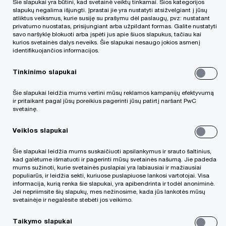
Šie slapukai yra būtini, kad svetainė veiktų tinkamai. Šios kategorijos
slapukų negalima išjungti. Įprastai jie yra nustatyti atsižvelgiant į jūsų
O galbūt asmens duomenis už Jus tvarko kita
atliktus veiksmus, kurie susiję su prašymu dėl paslaugų, pvz: nustatant
privatumo nuostatas, prisijungiant arba užpildant formas. Galite nustatyti
bendrovė ar fizinis asmuo?
savo naršyklę blokuoti arba įspėti jus apie šiuos slapukus, tačiau kai
kurios svetainės dalys neveiks. Šie slapukai nesaugo jokios asmenį
identifikuojančios informacijos.
Jeigu į bent vieną iš šių klausimų atsakėte – taip,
žemiau pateikta informacija Jums bus aktuali.
Tinkinimo slapukai
Šie slapukai leidžia mums vertini mūsų reklamos kampanijų efektyvumą
ir pritaikant pagal jūsų poreikius pagerinti jūsų patirtį naršant PwC
svetainę.
Veiklos slapukai
Šie slapukai leidžia mums suskaičiuoti apsilankymus ir srauto šaltinius,
kad galėtume išmatuoti ir pagerinti mūsų svetainės našumą. Jie padeda
mums sužinoti, kurie svetainės puslapiai yra labiausiai ir mažiausiai
populiarūs, ir leidžia sekti, kuriuose puslapiuose lankosi vartotojai. Visa
informacija, kurią renka šie slapukai, yra apibendrinta ir todėl anoniminė.
Jei nepriimsite šių slapukų, mes nežinosime, kada jūs lankotės mūsų
svetainėje ir negalėsite stebėti jos veikimo.
Taikymo slapukai