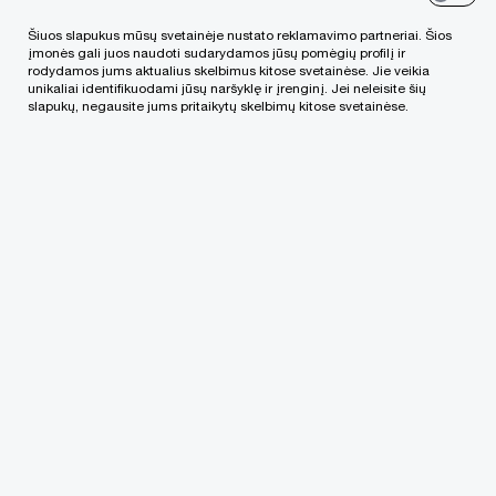
Asmens duomenų tvarkymo sutartys su
Šiuos slapukus mūsų svetainėje nustato reklamavimo partneriai. Šios
įmonės gali juos naudoti sudarydamos jūsų pomėgių profilį ir
verslo partneriais
rodydamos jums aktualius skelbimus kitose svetainėse. Jie veikia
unikaliai identifikuodami jūsų naršyklę ir įrenginį. Jei neleisite šių
slapukų, negausite jums pritaikytų skelbimų kitose svetainėse.
Įprastai bendrovės pačios visų asmens duomenų
tvarkymo operacijų neatlieka. Jos įgalioja tai atlikti
kitus subjektus, pavyzdžiui, saugo asmens
duomenis debesyse (angl.
cloud services
) arba
perkelia dalį funkcijų kitai bendrovei ar fiziniam
asmeniui (angl.
outsourcing
). Šiuo tikslu būtina
sudaryti asmens duomenų tvarkymo sutartis.
Valstybinės duomenų apsaugos inspekcijos (VDAI)
direktorius 2021-12-27 įsakymu patvirtino
standartines asmens duomenų tvarkymo sutarčių