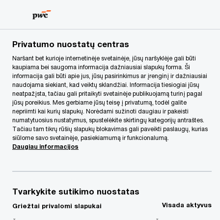
Skip
Skip
to
to
content
footer
PwC Lietuva
PwC Legal
Naujienos
Naujus metus pr
Privatumo nuostatų centras
Naršant bet kurioje internetinėje svetainėje, jūsų naršyklėje gali būti
kaupiama bei saugoma informacija dažniausiai slapukų forma. Ši
Naujus metus
informacija gali būti apie jus, jūsų pasirinkimus ar įrenginį ir dažniausiai
naudojama siekiant, kad veiktų sklandžiai. Informacija tiesiogiai jūsų
pradėkite
neatpažįsta, tačiau gali pritaikyti svetainėje publikuojamą turinį pagal
jūsų poreikius. Mes gerbiame jūsų teisę į privatumą, todėl galite
nepriimti kai kurių slapukų. Norėdami sužinoti daugiau ir pakeisti
pasirūpindami asmens
numatytuosius nustatymus, spustelėkite skirtingų kategorijų antraštes.
Tačiau tam tikrų rūšių slapukų blokavimas gali paveikti paslaugų, kurias
siūlome savo svetainėje, pasiekiamumą ir funkcionalumą.
duomenų apsauga
Daugiau informacijos
Tvarkykite sutikimo nuostatas
Ar Jūs teikiate paslaugas ir tuo tikslu tvarkote
Visada aktyvus
Griežtai privalomi slapukai
fizinių asmenų asmens duomenis?