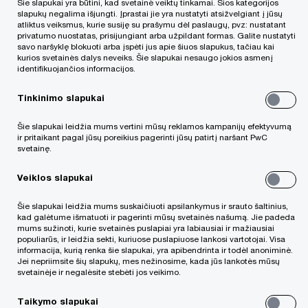
Šie slapukai yra būtini, kad svetainė veiktų tinkamai. Šios kategorijos
slapukų negalima išjungti. Įprastai jie yra nustatyti atsižvelgiant į jūsų
atliktus veiksmus, kurie susiję su prašymu dėl paslaugų, pvz: nustatant
privatumo nuostatas, prisijungiant arba užpildant formas. Galite nustatyti
savo naršyklę blokuoti arba įspėti jus apie šiuos slapukus, tačiau kai
kurios svetainės dalys neveiks. Šie slapukai nesaugo jokios asmenį
identifikuojančios informacijos.
Ankstesniame straipsnyje apie konfidencialumą
Tinkinimo slapukai
buvo aptarta,
kaip tinkamai pasirengti
bendrovės teisiniam patikrinimui,
Šie slapukai leidžia mums vertini mūsų reklamos kampanijų efektyvumą
ir pritaikant pagal jūsų poreikius pagerinti jūsų patirtį naršant PwC
atsižvelgiant į konfidencialios informacijos
svetainę.
apsaugą
. Šį kartą pateikiami praktiniai patarimai,
Veiklos slapukai
kaip bendrovei ruošiantis potencialaus pirkėjo
atliekamam teisiniam patikrinimui, užtikrinti
Šie slapukai leidžia mums suskaičiuoti apsilankymus ir srauto šaltinius,
kad galėtume išmatuoti ir pagerinti mūsų svetainės našumą. Jie padeda
sklandų ir sėkmingą procesą, nekenkiant
mums sužinoti, kurie svetainės puslapiai yra labiausiai ir mažiausiai
populiarūs, ir leidžia sekti, kuriuose puslapiuose lankosi vartotojai. Visa
investicinio sandorio įgyvendinimui.
informacija, kurią renka šie slapukai, yra apibendrinta ir todėl anoniminė.
Jei nepriimsite šių slapukų, mes nežinosime, kada jūs lankotės mūsų
svetainėje ir negalėsite stebėti jos veikimo.
Taikymo slapukai