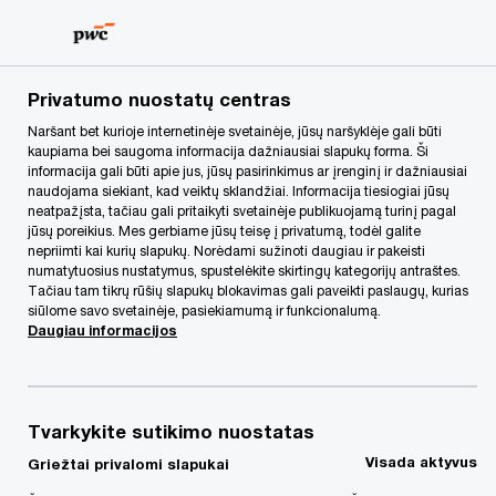
Skip
Skip
to
to
content
footer
PwC Lietuva
PwC Legal
Naujienos
Investicinio sand
Privatumo nuostatų centras
Naršant bet kurioje internetinėje svetainėje, jūsų naršyklėje gali būti
kaupiama bei saugoma informacija dažniausiai slapukų forma. Ši
informacija gali būti apie jus, jūsų pasirinkimus ar įrenginį ir dažniausiai
naudojama siekiant, kad veiktų sklandžiai. Informacija tiesiogiai jūsų
neatpažįsta, tačiau gali pritaikyti svetainėje publikuojamą turinį pagal
jūsų poreikius. Mes gerbiame jūsų teisę į privatumą, todėl galite
nepriimti kai kurių slapukų. Norėdami sužinoti daugiau ir pakeisti
numatytuosius nustatymus, spustelėkite skirtingų kategorijų antraštes.
Tačiau tam tikrų rūšių slapukų blokavimas gali paveikti paslaugų, kurias
Investicinio sandorio
siūlome savo svetainėje, pasiekiamumą ir funkcionalumą.
Daugiau informacijos
sėkmės formulė
Praktinės rekomendacijos bendrovei
Tvarkykite sutikimo nuostatas
ruošiantis teisiniam patikrinimui
Visada aktyvus
Griežtai privalomi slapukai