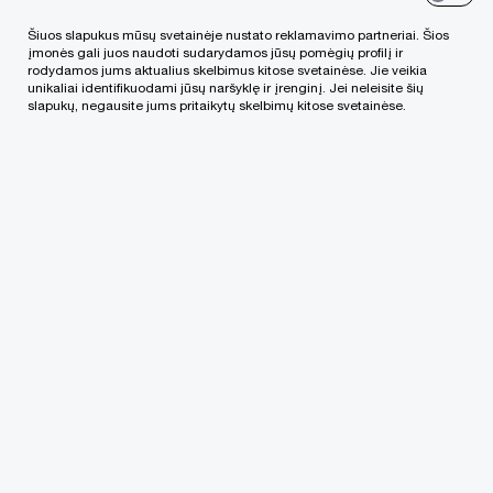
„Dažnas didesnis sandoris neapsieina
be potencialaus pirkėjo atliekamo
Šiuos slapukus mūsų svetainėje nustato reklamavimo partneriai. Šios
įmonės gali juos naudoti sudarydamos jūsų pomėgių profilį ir
teisinio, finansinio, mokestinio,
rodydamos jums aktualius skelbimus kitose svetainėse. Jie veikia
unikaliai identifikuodami jūsų naršyklę ir įrenginį. Jei neleisite šių
komercinio, aplinkosauginio ir/ar kitokio
slapukų, negausite jums pritaikytų skelbimų kitose svetainėse.
specializuoto bendrovės patikrinimo. Šio
patikrinimo rezultatai neretu atveju
lemia, ar sandoris bus sudaromas ar ne,
ir jeigu taip, tuomet kokiomis sąlygomis
potencialus pirkėjas pageidaus tokį
sandorį sudaryti. Taigi patikrinimo
rezultatai itin svarbūs tiek potencialiam
pirkėjui, tiek pardavėjui.“
Aurimas Drumstas, teisininkas, advokato
padėjėjas, „PwC Legal“