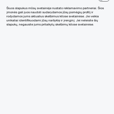
E. Ramanauskienė nurodė, kad 2017 metais
Šiuos slapukus mūsų svetainėje nustato reklamavimo partneriai. Šios
įmonės gali juos naudoti sudarydamos jūsų pomėgių profilį ir
apskaičiuota mokesčių, delspinigių ir baudų suma,
rodydamos jums aktualius skelbimus kitose svetainėse. Jie veikia
unikaliai identifikuodami jūsų naršyklę ir įrenginį. Jei neleisite šių
dėl kurios buvo tartasi, sudarė 7,95 mln. eurų. Tuo
slapukų, negausite jums pritaikytų skelbimų kitose svetainėse.
metu mokesčių suma, dėl kurios pasirašyti
susitarimai – 3,42 mln. eurų.
*Visą straipsnį galite skaityti "Delfi"
portale
.
Pasikalbėkime!
Susisiekite su mūsų komanda