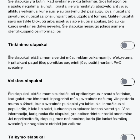
Šie slapukai yra būtini, kad svetainė veiktų tinkamai. Šios kategorijos
asmenys savo mokėtinas sumas sumažina
slapukų negalima išjungti. Įprastai jie yra nustatyti atsižvelgiant į jūsų
daugiau nei perpus. Tiek Valstybinė mokesčių
atliktus veiksmus, kurie susiję su prašymu dėl paslaugų, pvz: nustatant
privatumo nuostatas, prisijungiant arba užpildant formas. Galite nustatyti
inspekcija, tiek mokesčių ekspertai sako, kad tai
savo naršyklę blokuoti arba įspėti jus apie šiuos slapukus, tačiau kai
kurios svetainės dalys neveiks. Šie slapukai nesaugo jokios asmenį
visiškai normalu.
identifikuojančios informacijos.
Tinkinimo slapukai
Kaip DELFI informavo VMI kontrolės
departamento direktorė Eglė Ramanauskienė,
Šie slapukai leidžia mums vertini mūsų reklamos kampanijų efektyvumą
ir pritaikant pagal jūsų poreikius pagerinti jūsų patirtį naršant PwC
2017 metais inspekcija gavo 237 mokesčių
svetainę.
mokėtojų prašymus pasirašyti susitarimą, taip pat
Veiklos slapukai
susitarimų pasirašymo procesai vyko pagal 24
Šie slapukai leidžia mums suskaičiuoti apsilankymus ir srauto šaltinius,
ankstesniais metais gautus prašymus, taigi iš
kad galėtume išmatuoti ir pagerinti mūsų svetainės našumą. Jie padeda
mums sužinoti, kurie svetainės puslapiai yra labiausiai ir mažiausiai
viso procesai vyko pagal 261 prašymą.
populiarūs, ir leidžia sekti, kuriuose puslapiuose lankosi vartotojai. Visa
informacija, kurią renka šie slapukai, yra apibendrinta ir todėl anoniminė.
Jei nepriimsite šių slapukų, mes nežinosime, kada jūs lankotės mūsų
„Pažymėtina, jog 2017 metais buvo gauta 30 proc.
svetainėje ir negalėsite stebėti jos veikimo.
prašymų mažiau“, – pridūrė ji.
Taikymo slapukai