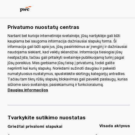
Skip
Skip
to
to
content
footer
PwC Lietuva
PwC Legal
Naujienos
Derybos dėl mokes
Privatumo nuostatų centras
Naršant bet kurioje internetinėje svetainėje, jūsų naršyklėje gali būti
kaupiama bei saugoma informacija dažniausiai slapukų forma. Ši
Derybos dėl mokesčių:
informacija gali būti apie jus, jūsų pasirinkimus ar įrenginį ir dažniausiai
naudojama siekiant, kad veiktų sklandžiai. Informacija tiesiogiai jūsų
ant stalo padeda ir po
neatpažįsta, tačiau gali pritaikyti svetainėje publikuojamą turinį pagal
jūsų poreikius. Mes gerbiame jūsų teisę į privatumą, todėl galite
nepriimti kai kurių slapukų. Norėdami sužinoti daugiau ir pakeisti
5 mln. eurų
numatytuosius nustatymus, spustelėkite skirtingų kategorijų antraštes.
Tačiau tam tikrų rūšių slapukų blokavimas gali paveikti paslaugų, kurias
siūlome savo svetainėje, pasiekiamumą ir funkcionalumą.
Daugiau informacijos
09/03/18
Tvarkykite sutikimo nuostatas
Visada aktyvus
Griežtai privalomi slapukai
Mokestiniais susitarimais pasinaudojantys