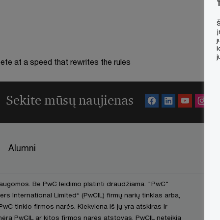
Š
į
j
i
j
te at a speed that rewrites the rules
Sekite mūsų naujienas
Alumni
saugomos. Be PwC leidimo platinti draudžiama. "PwC"
International Limited“ (PwCIL) firmų narių tinklas arba,
PwC tinklo firmos narės. Kiekviena iš jų yra atskiras ir
 nėra PwCIL ar kitos firmos narės atstovas. PwCIL neteikia