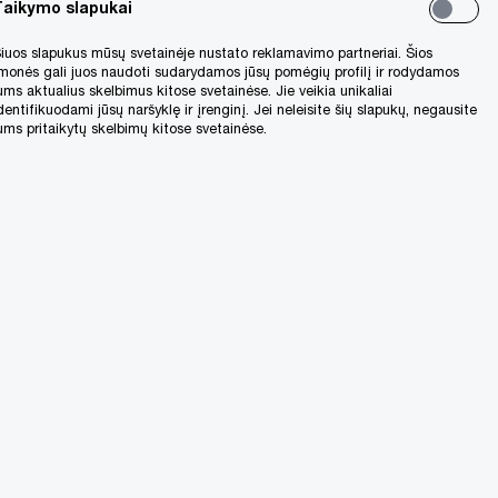
Taikymo slapukai
iuos slapukus mūsų svetainėje nustato reklamavimo partneriai. Šios
monės gali juos naudoti sudarydamos jūsų pomėgių profilį ir rodydamos
ums aktualius skelbimus kitose svetainėse. Jie veikia unikaliai
dentifikuodami jūsų naršyklę ir įrenginį. Jei neleisite šių slapukų, negausite
ums pritaikytų skelbimų kitose svetainėse.