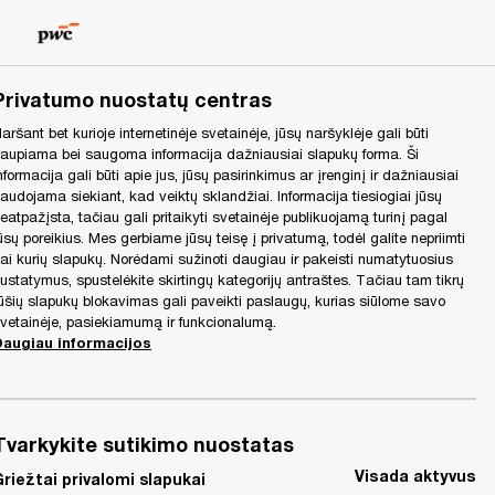
Lithuania
LT
Search
Privatumo nuostatų centras
dėjo prie sėkmingai įgyvendinto sandorio
aršant bet kurioje internetinėje svetainėje, jūsų naršyklėje gali būti
aupiama bei saugoma informacija dažniausiai slapukų forma. Ši
nformacija gali būti apie jus, jūsų pasirinkimus ar įrenginį ir dažniausiai
audojama siekiant, kad veiktų sklandžiai. Informacija tiesiogiai jūsų
eatpažįsta, tačiau gali pritaikyti svetainėje publikuojamą turinį pagal
ūsų poreikius. Mes gerbiame jūsų teisę į privatumą, todėl galite nepriimti
ai kurių slapukų. Norėdami sužinoti daugiau ir pakeisti numatytuosius
ustatymus, spustelėkite skirtingų kategorijų antraštes. Tačiau tam tikrų
ūšių slapukų blokavimas gali paveikti paslaugų, kurias siūlome savo
vetainėje, pasiekiamumą ir funkcionalumą.
Daugiau informacijos
Tvarkykite sutikimo nuostatas
Visada aktyvus
Griežtai privalomi slapukai