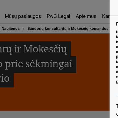
Mūsų paslaugos
PwC Legal
Apie mus
Karjera
Naujienos
Sandorių konsultantų ir Mokesčių komandos prisi
N
k
i
tų ir Mokesčių
n
n
j
 prie sėkmingai
k
n
r
rio
s