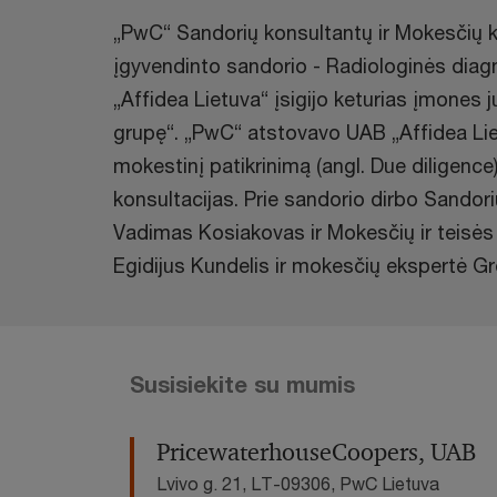
„PwC“ Sandorių konsultantų ir Mokesčių 
įgyvendinto sandorio - Radiologinės diag
„Affidea Lietuva“ įsigijo keturias įmones
grupę“. „PwC“ atstovavo UAB „Affidea Lietu
mokestinį patikrinimą (angl. Due diligence)
konsultacijas. Prie sandorio dirbo Sando
Vadimas Kosiakovas ir Mokesčių ir teisės 
Egidijus Kundelis ir mokesčių ekspertė Gr
Susisiekite su mumis
Pricewa terhouseCoopers, UAB
Lvivo g. 21, LT-09306, PwC Lietuva