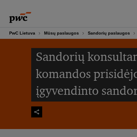
Skip
Skip
to
to
content
footer
PwC Lietuva
Mūsų paslaugos
Sandorių paslaugos
Sandorių konsultan
komandos prisidėjo
įgyvendinto sando