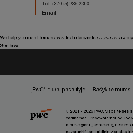
Tel. +370 (5) 239 2300
Email
We help you meet tomorrow’s tech demands
so you can
compe
See how
„PwC“ biurai pasaulyje
Rašykite mums
© 2021 - 2026 PwC. Visos teisės 
vadinamas „PricewaterhouseCoopers 
atsižvelgiant į kontekstą, atskiros 
savarankiškas juridinis vienetas ir