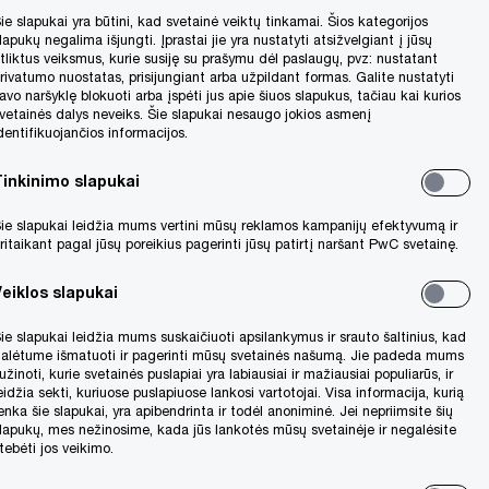
ie slapukai yra būtini, kad svetainė veiktų tinkamai. Šios kategorijos
lapukų negalima išjungti. Įprastai jie yra nustatyti atsižvelgiant į jūsų
tliktus veiksmus, kurie susiję su prašymu dėl paslaugų, pvz: nustatant
rivatumo nuostatas, prisijungiant arba užpildant formas. Galite nustatyti
avo naršyklę blokuoti arba įspėti jus apie šiuos slapukus, tačiau kai kurios
vetainės dalys neveiks. Šie slapukai nesaugo jokios asmenį
dentifikuojančios informacijos.
Tinkinimo slapukai
ie slapukai leidžia mums vertini mūsų reklamos kampanijų efektyvumą ir
ritaikant pagal jūsų poreikius pagerinti jūsų patirtį naršant PwC svetainę.
Veiklos slapukai
ie slapukai leidžia mums suskaičiuoti apsilankymus ir srauto šaltinius, kad
alėtume išmatuoti ir pagerinti mūsų svetainės našumą. Jie padeda mums
užinoti, kurie svetainės puslapiai yra labiausiai ir mažiausiai populiarūs, ir
eidžia sekti, kuriuose puslapiuose lankosi vartotojai. Visa informacija, kurią
enka šie slapukai, yra apibendrinta ir todėl anoniminė. Jei nepriimsite šių
lapukų, mes nežinosime, kada jūs lankotės mūsų svetainėje ir negalėsite
tebėti jos veikimo.