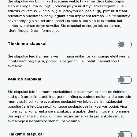
Šie slapukai yra būtini, kad svetainė veiktų tinkamai. Šios kategorijos
slapukų negalima išjungti. Įprastai jie yra nustatyti atsižvelgiant į jūsų
atliktus veiksmus, kurie susiję su prašymu dėl paslaugų, pvz: nustatant
privatumo nuostatas, prisijungiant arba užpildant formas. Galite nustatyti
January 2026
savo naršyklę blokuoti arba įspėti jus apie šiuos slapukus, tačiau kai
kurios svetainės dalys neveiks. Šie slapukai nesaugo jokios asmenį
identifikuojančios informacijos.
Su pasididžiavimu pranešame, kad „PwC“ ir vėl
Tinkinimo slapukai
užėmė 1-ąją vietą tarp M&A finansų patarėjų
pasaulyje ir Europoje pagal atliktų sandorių skaičių
Šie slapukai leidžia mums vertini mūsų reklamos kampanijų efektyvumą
ir pritaikant pagal jūsų poreikius pagerinti jūsų patirtį naršant PwC
2025 m., remiantis „Bloomberg“, „Mergermarket“,
svetainę.
„LSEG“ ir „Dealogic“ duomenimis. Šis pasiekimas
Veiklos slapukai
atspindi mūsų pasaulinio tinklo stiprybę, M&A
komandų profesionalumą ir atsidavimą, kuriant
Šie slapukai leidžia mums suskaičiuoti apsilankymus ir srauto šaltinius,
kad galėtume išmatuoti ir pagerinti mūsų svetainės našumą. Jie padeda
išskirtinę vertę klientams.
mums sužinoti, kurie svetainės puslapiai yra labiausiai ir mažiausiai
populiarūs, ir leidžia sekti, kuriuose puslapiuose lankosi vartotojai. Visa
informacija, kurią renka šie slapukai, yra apibendrinta ir todėl anoniminė.
Jei nepriimsite šių slapukų, mes nežinosime, kada jūs lankotės mūsų
Remiantis „Mergermarket“ duomenimis, „PwC“
svetainėje ir negalėsite stebėti jos veikimo.
užregistravo 660 sandorių ir padidino savo
Taikymo slapukai
pasaulinį pranašumą prieš antrąją vietą užimančią