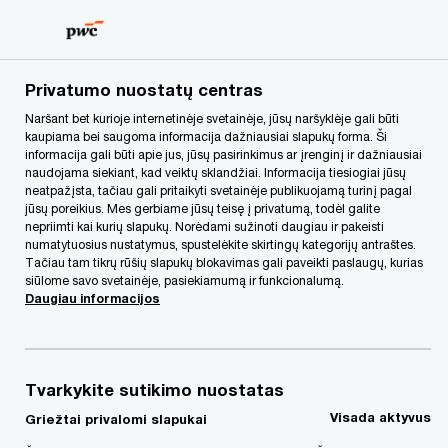
Skip
Skip
to
to
content
footer
PwC Lietuva
Mūsų paslaugos
Sandorių paslaugos
N
Privatumo nuostatų centras
Naršant bet kurioje internetinėje svetainėje, jūsų naršyklėje gali būti
kaupiama bei saugoma informacija dažniausiai slapukų forma. Ši
„PwC“ užėmė 1-ąją vietą
informacija gali būti apie jus, jūsų pasirinkimus ar įrenginį ir dažniausiai
naudojama siekiant, kad veiktų sklandžiai. Informacija tiesiogiai jūsų
tarp M&A finansų
neatpažįsta, tačiau gali pritaikyti svetainėje publikuojamą turinį pagal
jūsų poreikius. Mes gerbiame jūsų teisę į privatumą, todėl galite
nepriimti kai kurių slapukų. Norėdami sužinoti daugiau ir pakeisti
patarėjų pasaulyje ir
numatytuosius nustatymus, spustelėkite skirtingų kategorijų antraštes.
Tačiau tam tikrų rūšių slapukų blokavimas gali paveikti paslaugų, kurias
siūlome savo svetainėje, pasiekiamumą ir funkcionalumą.
Europoje pagal atliktų
Daugiau informacijos
sandorių skaičių 2025 m.
Tvarkykite sutikimo nuostatas
Visada aktyvus
Griežtai privalomi slapukai