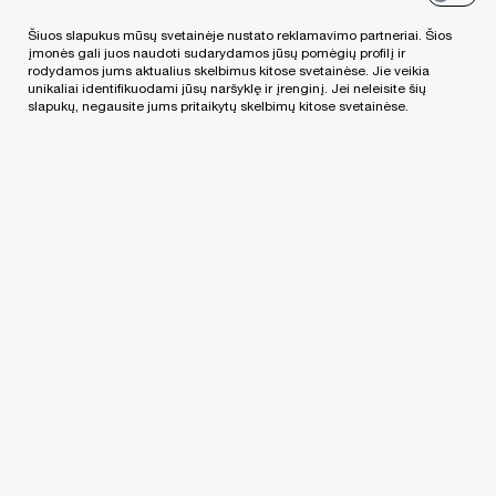
bendrovę iki 135 sandorių.
Šiuos slapukus mūsų svetainėje nustato reklamavimo partneriai. Šios
įmonės gali juos naudoti sudarydamos jūsų pomėgių profilį ir
rodydamos jums aktualius skelbimus kitose svetainėse. Jie veikia
unikaliai identifikuodami jūsų naršyklę ir įrenginį. Jei neleisite šių
Nuoširdžiai vertiname klientų ir partnerių
slapukų, negausite jums pritaikytų skelbimų kitose svetainėse.
pasitikėjimą, kuris buvo itin svarbus pasiekiant šį
reikšmingą rezultatą. Žvelgdami į ateitį, su
entuziazmu ir atsidavimu toliau sieksime užtikrinti
savo klientams tą patį profesionalumą ir kokybę
2026 metais ir vėliau.