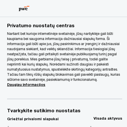
Skip
Skip
to
to
content
footer
PwC Lietuva
Mūsų paslaugos
Sandorių paslaugos
Į
Privatumo nuostatų centras
Naršant bet kurioje internetinėje svetainėje, jūsų naršyklėje gali būti
kaupiama bei saugoma informacija dažniausiai slapukų forma. Ši
Verslo pardavimas arba
informacija gali būti apie jus, jūsų pasirinkimus ar įrenginį ir dažniausiai
naudojama siekiant, kad veiktų sklandžiai. Informacija tiesiogiai jūsų
finansavimo šaltinių
neatpažįsta, tačiau gali pritaikyti svetainėje publikuojamą turinį pagal
jūsų poreikius. Mes gerbiame jūsų teisę į privatumą, todėl galite
nepriimti kai kurių slapukų. Norėdami sužinoti daugiau ir pakeisti
identifikavimas
numatytuosius nustatymus, spustelėkite skirtingų kategorijų antraštes.
Tačiau tam tikrų rūšių slapukų blokavimas gali paveikti paslaugų, kurias
siūlome savo svetainėje, pasiekiamumą ir funkcionalumą.
Daugiau informacijos
Tvarkykite sutikimo nuostatas
Nesvarbu, ar esate finansinis investuotojas,
Visada aktyvus
Griežtai privalomi slapukai
privačios įmonės akcininkas, privataus kapitalo