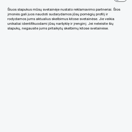
Šiuos slapukus mūsų svetainėje nustato reklamavimo partneriai. Šios
įgytas patirtimi pagrįstas gebėjimas padėti
įmonės gali juos naudoti sudarydamos jūsų pomėgių profilį ir
rodydamos jums aktualius skelbimus kitose svetainėse. Jie veikia
rasti tinkamą pirkėją ar investuotoją
unikaliai identifikuodami jūsų naršyklę ir įrenginį. Jei neleisite šių
slapukų, negausite jums pritaikytų skelbimų kitose svetainėse.
vietos ir pasaulinis sandorių paslaugų
konsultantų tinklas, turintis žinių apie vietinių
rinkų sąlygas ir sukaupęs patirties vykdant
tarpvalstybinius įmonių susijungimų ir įsigijimų
sandorius
galimybė pasinaudoti specialistų
paslaugomis, susijusiomis su biržinių
bendrovių veiklą reglamentuojančiais
reglamentais