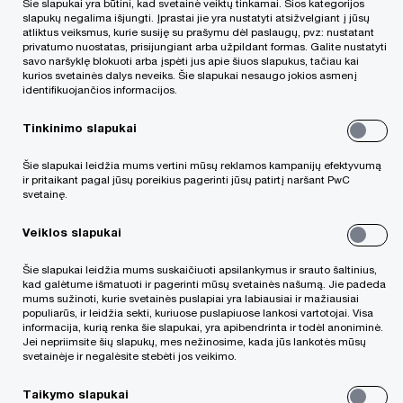
Šie slapukai yra būtini, kad svetainė veiktų tinkamai. Šios kategorijos
slapukų negalima išjungti. Įprastai jie yra nustatyti atsižvelgiant į jūsų
investicinė bendrovė ar didelė korporacija, galime
atliktus veiksmus, kurie susiję su prašymu dėl paslaugų, pvz: nustatant
privatumo nuostatas, prisijungiant arba užpildant formas. Galite nustatyti
padėti suplanuoti ir įvykdyti įmonės kontrolinio
savo naršyklę blokuoti arba įspėti jus apie šiuos slapukus, tačiau kai
akcijų paketo ar mažumos dalies akcijų
kurios svetainės dalys neveiks. Šie slapukai nesaugo jokios asmenį
identifikuojančios informacijos.
pardavimą.
Tinkinimo slapukai
Mūsų siūloma pagalba:
Šie slapukai leidžia mums vertini mūsų reklamos kampanijų efektyvumą
ir pritaikant pagal jūsų poreikius pagerinti jūsų patirtį naršant PwC
svetainę.
ekspertų patarimai viso sandorio metu,
Veiklos slapukai
pradedant tarptautinių biržinių įmonių verslo
dalies atskyrimu ir baigiant privačių įmonių
Šie slapukai leidžia mums suskaičiuoti apsilankymus ir srauto šaltinius,
kad galėtume išmatuoti ir pagerinti mūsų svetainės našumą. Jie padeda
pardavimu
mums sužinoti, kurie svetainės puslapiai yra labiausiai ir mažiausiai
populiarūs, ir leidžia sekti, kuriuose puslapiuose lankosi vartotojai. Visa
informacija, kurią renka šie slapukai, yra apibendrinta ir todėl anoniminė.
Jei nepriimsite šių slapukų, mes nežinosime, kada jūs lankotės mūsų
konkrečiuose pramonės sektoriuose
svetainėje ir negalėsite stebėti jos veikimo.
besispecializuojančių specialistų komandos,
Taikymo slapukai
turinčios specifinių žinių apie rinką