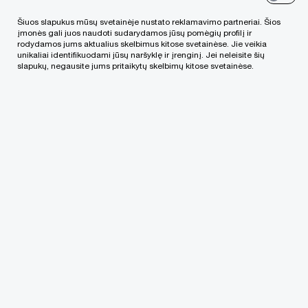
Šiuos slapukus mūsų svetainėje nustato reklamavimo partneriai. Šios
įmonės gali juos naudoti sudarydamos jūsų pomėgių profilį ir
rodydamos jums aktualius skelbimus kitose svetainėse. Jie veikia
unikaliai identifikuodami jūsų naršyklę ir įrenginį. Jei neleisite šių
Jūsų komentaras
slapukų, negausite jums pritaikytų skelbimų kitose svetainėse.
Pateikdami savo elektroninio pašto adresą, jūs
patvirtinate, kad perskaitėte
Privatumo politiką
ir
sutinkate, kad mes tvarkytume duomenis
vadovaudamiesi Privatumo politikos nuostatomis
(įskaitant tarptautinius duomenų perdavimus). Jei
persigalvosite dėl to, ar norite iš mūsų gauti
informaciją, informuokite mus apie tai elektroniniu
laišku, išsiųsdami jį adresu:
lt_privacy@pwc.com
.