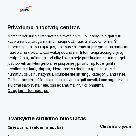
Skip
Skip
to
to
content
footer
PwC Lietuva
Mūsų paslaugos
Mokesčių ir teisinės pas
Privatumo nuostatų centras
Naršant bet kurioje internetinėje svetainėje, jūsų naršyklėje gali būti
kaupiama bei saugoma informacija dažniausiai slapukų forma. Ši
Susisiekite su mumis
informacija gali būti apie jus, jūsų pasirinkimus ar įrenginį ir dažniausiai
naudojama siekiant, kad veiktų sklandžiai. Informacija tiesiogiai jūsų
dėl SAF-T testavimo jau
neatpažįsta, tačiau gali pritaikyti svetainėje publikuojamą turinį pagal
jūsų poreikius. Mes gerbiame jūsų teisę į privatumą, todėl galite
nepriimti kai kurių slapukų. Norėdami sužinoti daugiau ir pakeisti
dabar
numatytuosius nustatymus, spustelėkite skirtingų kategorijų antraštes.
Tačiau tam tikrų rūšių slapukų blokavimas gali paveikti paslaugų, kurias
siūlome savo svetainėje, pasiekiamumą ir funkcionalumą.
Daugiau informacijos
Tvarkykite sutikimo nuostatas
Visada aktyvus
Griežtai privalomi slapukai
Užpildykite formą ir mes su Jumis