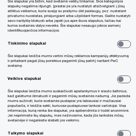
Šie slapukai yra būtini, kad svetainė veiktų tinkamai. Šios kategorijos
susisieksime
slapukų negalima išjungti. Įprastai jie yra nustatyti atsižvelgiant į jūsų
atliktus veiksmus, kurie susiję su prašymu dėl paslaugų, pvz: nustatant
privatumo nuostatas, prisijungiant arba užpildant formas. Galite nustatyti
savo naršyklę blokuoti arba įspėti jus apie šiuos slapukus, tačiau kai
kurios svetainės dalys neveiks. Šie slapukai nesaugo jokios asmenį
Required fields are marked with an asterisk(
*
)
identifikuojančios informacijos.
Vardas Pavardė*
Tinkinimo slapukai
Šie slapukai leidžia mums vertini mūsų reklamos kampanijų efektyvumą
ir pritaikant pagal jūsų poreikius pagerinti jūsų patirtį naršant PwC
svetainę.
Įmonės pavadinimas*
Veiklos slapukai
Šie slapukai leidžia mums suskaičiuoti apsilankymus ir srauto šaltinius,
kad galėtume išmatuoti ir pagerinti mūsų svetainės našumą. Jie padeda
El. paštas*
mums sužinoti, kurie svetainės puslapiai yra labiausiai ir mažiausiai
populiarūs, ir leidžia sekti, kuriuose puslapiuose lankosi vartotojai. Visa
informacija, kurią renka šie slapukai, yra apibendrinta ir todėl anoniminė.
Jei nepriimsite šių slapukų, mes nežinosime, kada jūs lankotės mūsų
svetainėje ir negalėsite stebėti jos veikimo.
Telefono nr.
Taikymo slapukai