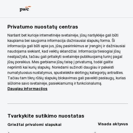
Skip
Skip
to
to
content
footer
PwC Lietuva
Mūsų paslaugos
Kapitalo rinkų ir apskait
Privatumo nuostatų centras
Naršant bet kurioje internetinėje svetainėje, jūsų naršyklėje gali būti
kaupiama bei saugoma informacija dažniausiai slapukų forma. Ši
Apskaitos,
informacija gali būti apie jus, jūsų pasirinkimus ar įrenginį ir dažniausiai
naudojama siekiant, kad veiktų sklandžiai. Informacija tiesiogiai jūsų
konsolidavimo ir
neatpažįsta, tačiau gali pritaikyti svetainėje publikuojamą turinį pagal
jūsų poreikius. Mes gerbiame jūsų teisę į privatumą, todėl galite
nepriimti kai kurių slapukų. Norėdami sužinoti daugiau ir pakeisti
atskaitomybės įrankiai
numatytuosius nustatymus, spustelėkite skirtingų kategorijų antraštes.
Tačiau tam tikrų rūšių slapukų blokavimas gali paveikti paslaugų, kurias
siūlome savo svetainėje, pasiekiamumą ir funkcionalumą.
Daugiau informacijos
Tvarkykite sutikimo nuostatas
Visada aktyvus
Griežtai privalomi slapukai