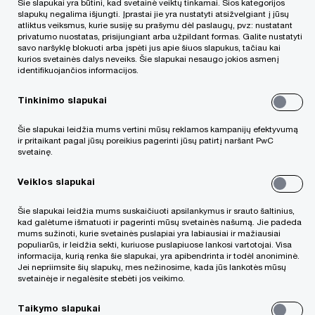
Šie slapukai yra būtini, kad svetainė veiktų tinkamai. Šios kategorijos
slapukų negalima išjungti. Įprastai jie yra nustatyti atsižvelgiant į jūsų
atliktus veiksmus, kurie susiję su prašymu dėl paslaugų, pvz: nustatant
privatumo nuostatas, prisijungiant arba užpildant formas. Galite nustatyti
savo naršyklę blokuoti arba įspėti jus apie šiuos slapukus, tačiau kai
kurios svetainės dalys neveiks. Šie slapukai nesaugo jokios asmenį
identifikuojančios informacijos.
Tinkinimo slapukai
Šie slapukai leidžia mums vertini mūsų reklamos kampanijų efektyvumą
ir pritaikant pagal jūsų poreikius pagerinti jūsų patirtį naršant PwC
svetainę.
PwC Lenkijos kolegų sukurti konsolidavimo
įrankiai (
Daugiau informacijos
) ir pagalba
Veiklos slapukai
juos diegiant
Šie slapukai leidžia mums suskaičiuoti apsilankymus ir srauto šaltinius,
kad galėtume išmatuoti ir pagerinti mūsų svetainės našumą. Jie padeda
mums sužinoti, kurie svetainės puslapiai yra labiausiai ir mažiausiai
oLeidžia kontroliuoti visą konsolidavimo procesą,
populiarūs, ir leidžia sekti, kuriuose puslapiuose lankosi vartotojai. Visa
informacija, kurią renka šie slapukai, yra apibendrinta ir todėl anoniminė.
kuris tampa labiau struktūrizuotas ir
Jei nepriimsite šių slapukų, mes nežinosime, kada jūs lankotės mūsų
svetainėje ir negalėsite stebėti jos veikimo.
automatizuotas
Taikymo slapukai