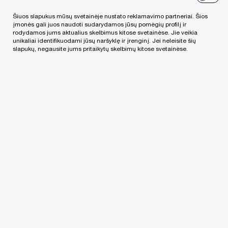
Lease Manager IT įrankis, skirtas 16-ojo TFAS
Šiuos slapukus mūsų svetainėje nustato reklamavimo partneriai. Šios
įgyvendinimui
įmonės gali juos naudoti sudarydamos jūsų pomėgių profilį ir
rodydamos jums aktualius skelbimus kitose svetainėse. Jie veikia
unikaliai identifikuodami jūsų naršyklę ir įrenginį. Jei neleisite šių
Padeda valdyti nuomos sutartis ir
slapukų, negausite jums pritaikytų skelbimų kitose svetainėse.
apskaičiuoti nuomos įsipareigojimus,
naudojimo teise valdomą turtą, palūkanas ir
nusidėvėjimo sąnaudas, užtikrinant
atitikimą naujojo standarto reikalavimams
ESEF xBRL ženklinimo techninis sprendimas ir
ženklinimo paslauga
Finansinių ataskaitų šablonai
Vis didėjančios galimybės gauti ir naudoti PwC
pasauliniame tinkle sukurtus įrankius