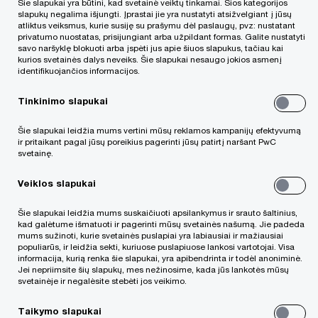
Šie slapukai yra būtini, kad svetainė veiktų tinkamai. Šios kategorijos
slapukų negalima išjungti. Įprastai jie yra nustatyti atsižvelgiant į jūsų
atliktus veiksmus, kurie susiję su prašymu dėl paslaugų, pvz: nustatant
Užpildykite formą ir mes su Jumis
privatumo nuostatas, prisijungiant arba užpildant formas. Galite nustatyti
savo naršyklę blokuoti arba įspėti jus apie šiuos slapukus, tačiau kai
susisieksime
kurios svetainės dalys neveiks. Šie slapukai nesaugo jokios asmenį
identifikuojančios informacijos.
Required fields are marked with an asterisk(
*
)
Tinkinimo slapukai
Vardas Pavardė*
Šie slapukai leidžia mums vertini mūsų reklamos kampanijų efektyvumą
ir pritaikant pagal jūsų poreikius pagerinti jūsų patirtį naršant PwC
svetainę.
Veiklos slapukai
Įmonės pavadinimas*
Šie slapukai leidžia mums suskaičiuoti apsilankymus ir srauto šaltinius,
kad galėtume išmatuoti ir pagerinti mūsų svetainės našumą. Jie padeda
mums sužinoti, kurie svetainės puslapiai yra labiausiai ir mažiausiai
populiarūs, ir leidžia sekti, kuriuose puslapiuose lankosi vartotojai. Visa
informacija, kurią renka šie slapukai, yra apibendrinta ir todėl anoniminė.
Jei nepriimsite šių slapukų, mes nežinosime, kada jūs lankotės mūsų
El. paštas*
svetainėje ir negalėsite stebėti jos veikimo.
Taikymo slapukai