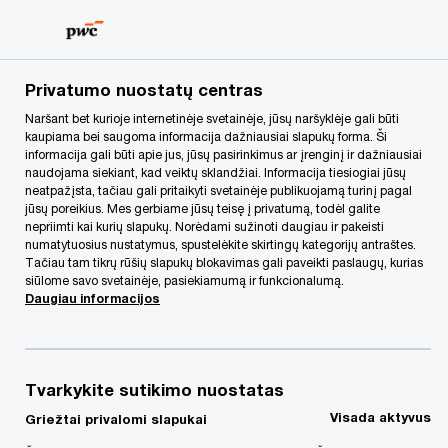
Skip
Skip
to
to
content
footer
PwC Lietuva
forms
Susisiekite su mumis | Neteisėtų ve
Privatumo nuostatų centras
Naršant bet kurioje internetinėje svetainėje, jūsų naršyklėje gali būti
kaupiama bei saugoma informacija dažniausiai slapukų forma. Ši
Susisiekite su mumis |
informacija gali būti apie jus, jūsų pasirinkimus ar įrenginį ir dažniausiai
naudojama siekiant, kad veiktų sklandžiai. Informacija tiesiogiai jūsų
neatpažįsta, tačiau gali pritaikyti svetainėje publikuojamą turinį pagal
Neteisėtų veiksmų
jūsų poreikius. Mes gerbiame jūsų teisę į privatumą, todėl galite
nepriimti kai kurių slapukų. Norėdami sužinoti daugiau ir pakeisti
numatytuosius nustatymus, spustelėkite skirtingų kategorijų antraštes.
tyrimų ir prevencijos
Tačiau tam tikrų rūšių slapukų blokavimas gali paveikti paslaugų, kurias
siūlome savo svetainėje, pasiekiamumą ir funkcionalumą.
paslaugos
Daugiau informacijos
Tvarkykite sutikimo nuostatas
Visada aktyvus
Griežtai privalomi slapukai