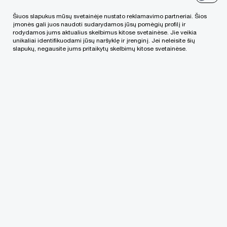
Šiuos slapukus mūsų svetainėje nustato reklamavimo partneriai. Šios
Telefono nr.
įmonės gali juos naudoti sudarydamos jūsų pomėgių profilį ir
rodydamos jums aktualius skelbimus kitose svetainėse. Jie veikia
unikaliai identifikuodami jūsų naršyklę ir įrenginį. Jei neleisite šių
slapukų, negausite jums pritaikytų skelbimų kitose svetainėse.
Jūsų komentaras
Pateikdami savo elektroninio pašto adresą, jūs
patvirtinate, kad perskaitėte
Privatumo politiką
ir
sutinkate, kad mes tvarkytume duomenis
vadovaudamiesi Privatumo politikos nuostatomis
(įskaitant tarptautinius duomenų perdavimus). Jei
persigalvosite dėl to, ar norite iš mūsų gauti
informaciją, informuokite mus apie tai elektroniniu