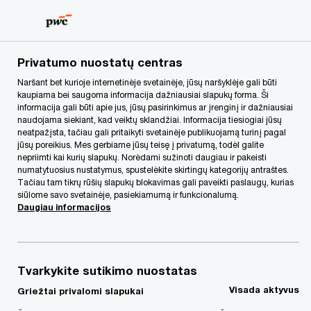
Skip
Skip
to
to
content
footer
PwC Lietuva
Kontaktai
m
Martynas Bagdonas
Privatumo nuostatų centras
Naršant bet kurioje internetinėje svetainėje, jūsų naršyklėje gali būti
kaupiama bei saugoma informacija dažniausiai slapukų forma. Ši
informacija gali būti apie jus, jūsų pasirinkimus ar įrenginį ir dažniausiai
naudojama siekiant, kad veiktų sklandžiai. Informacija tiesiogiai jūsų
neatpažįsta, tačiau gali pritaikyti svetainėje publikuojamą turinį pagal
jūsų poreikius. Mes gerbiame jūsų teisę į privatumą, todėl galite
nepriimti kai kurių slapukų. Norėdami sužinoti daugiau ir pakeisti
numatytuosius nustatymus, spustelėkite skirtingų kategorijų antraštes.
Tačiau tam tikrų rūšių slapukų blokavimas gali paveikti paslaugų, kurias
siūlome savo svetainėje, pasiekiamumą ir funkcionalumą.
Daugiau informacijos
Tvarkykite sutikimo nuostatas
Martynas Bagdonas
Visada aktyvus
Griežtai privalomi slapukai
Vyr. projektų vadovas, Mokesčių ir teisės paslaugos, PwC