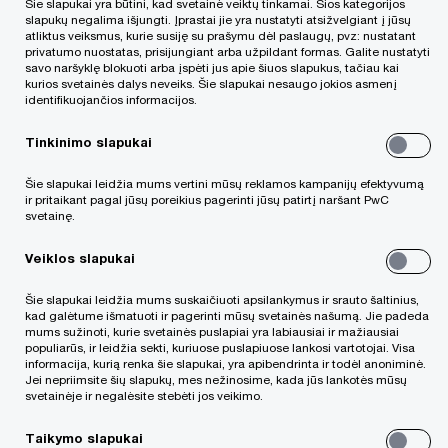
Šie slapukai yra būtini, kad svetainė veiktų tinkamai. Šios kategorijos
Lietuva
slapukų negalima išjungti. Įprastai jie yra nustatyti atsižvelgiant į jūsų
atliktus veiksmus, kurie susiję su prašymu dėl paslaugų, pvz: nustatant
privatumo nuostatas, prisijungiant arba užpildant formas. Galite nustatyti
savo naršyklę blokuoti arba įspėti jus apie šiuos slapukus, tačiau kai
kurios svetainės dalys neveiks. Šie slapukai nesaugo jokios asmenį
Kontaktinė informacija
identifikuojančios informacijos.
Tel.
+370 618 05752
Tinkinimo slapukai
Email
Šie slapukai leidžia mums vertini mūsų reklamos kampanijų efektyvumą
ir pritaikant pagal jūsų poreikius pagerinti jūsų patirtį naršant PwC
LinkedIn
svetainę.
Veiklos slapukai
Šie slapukai leidžia mums suskaičiuoti apsilankymus ir srauto šaltinius,
kad galėtume išmatuoti ir pagerinti mūsų svetainės našumą. Jie padeda
mums sužinoti, kurie svetainės puslapiai yra labiausiai ir mažiausiai
populiarūs, ir leidžia sekti, kuriuose puslapiuose lankosi vartotojai. Visa
We help you meet tomorrow’s tech demands
informacija, kurią renka šie slapukai, yra apibendrinta ir todėl anoniminė.
so you can
Jei nepriimsite šių slapukų, mes nežinosime, kada jūs lankotės mūsų
compete at a speed that rewrites the rules
svetainėje ir negalėsite stebėti jos veikimo.
See how
Taikymo slapukai