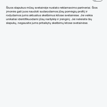
Sekite mūsų naujienas
Šiuos slapukus mūsų svetainėje nustato reklamavimo partneriai. Šios
įmonės gali juos naudoti sudarydamos jūsų pomėgių profilį ir
rodydamos jums aktualius skelbimus kitose svetainėse. Jie veikia
unikaliai identifikuodami jūsų naršyklę ir įrenginį. Jei neleisite šių
slapukų, negausite jums pritaikytų skelbimų kitose svetainėse.
„PwC“ biurai pasaulyje
Rašykite mums
Alumni
© 2021 - 2026 PwC. Visos teisės saugomos. Be PwC leidimo
platinti draudžiama. "PwC" vadinamas
„PricewaterhouseCoopers International Limited“ (PwCIL)