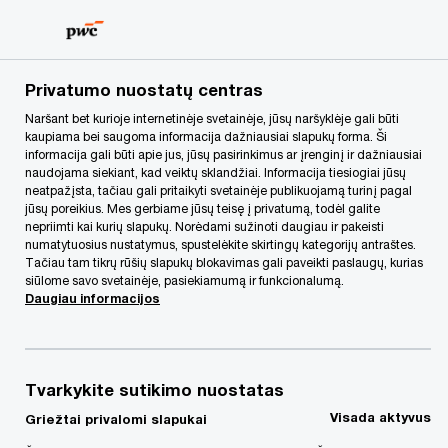
Skip
Skip
to
to
content
footer
PwC Lietuva
Kontaktai
e
Privatumo nuostatų centras
Naršant bet kurioje internetinėje svetainėje, jūsų naršyklėje gali būti
kaupiama bei saugoma informacija dažniausiai slapukų forma. Ši
e
informacija gali būti apie jus, jūsų pasirinkimus ar įrenginį ir dažniausiai
naudojama siekiant, kad veiktų sklandžiai. Informacija tiesiogiai jūsų
neatpažįsta, tačiau gali pritaikyti svetainėje publikuojamą turinį pagal
jūsų poreikius. Mes gerbiame jūsų teisę į privatumą, todėl galite
nepriimti kai kurių slapukų. Norėdami sužinoti daugiau ir pakeisti
numatytuosius nustatymus, spustelėkite skirtingų kategorijų antraštes.
Tačiau tam tikrų rūšių slapukų blokavimas gali paveikti paslaugų, kurias
siūlome savo svetainėje, pasiekiamumą ir funkcionalumą.
We help you meet tomorrow’s tech demands
so you can
Daugiau informacijos
compete at a speed that rewrites the rules
See how
Sekite mūsų naujienas
Tvarkykite sutikimo nuostatas
Visada aktyvus
Griežtai privalomi slapukai