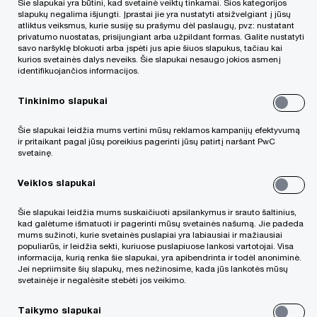
Šie slapukai yra būtini, kad svetainė veiktų tinkamai. Šios kategorijos
slapukų negalima išjungti. Įprastai jie yra nustatyti atsižvelgiant į jūsų
atliktus veiksmus, kurie susiję su prašymu dėl paslaugų, pvz: nustatant
privatumo nuostatas, prisijungiant arba užpildant formas. Galite nustatyti
savo naršyklę blokuoti arba įspėti jus apie šiuos slapukus, tačiau kai
„PwC“ biurai pasaulyje
kurios svetainės dalys neveiks. Šie slapukai nesaugo jokios asmenį
identifikuojančios informacijos.
Rašykite mums
Tinkinimo slapukai
Alumni
Šie slapukai leidžia mums vertini mūsų reklamos kampanijų efektyvumą
ir pritaikant pagal jūsų poreikius pagerinti jūsų patirtį naršant PwC
svetainę.
Veiklos slapukai
Šie slapukai leidžia mums suskaičiuoti apsilankymus ir srauto šaltinius,
kad galėtume išmatuoti ir pagerinti mūsų svetainės našumą. Jie padeda
© 2021 - 2026 PwC. Visos teisės saugomos. Be PwC leidimo
mums sužinoti, kurie svetainės puslapiai yra labiausiai ir mažiausiai
platinti draudžiama. "PwC" vadinamas
populiarūs, ir leidžia sekti, kuriuose puslapiuose lankosi vartotojai. Visa
informacija, kurią renka šie slapukai, yra apibendrinta ir todėl anoniminė.
„PricewaterhouseCoopers International Limited“ (PwCIL)
Jei nepriimsite šių slapukų, mes nežinosime, kada jūs lankotės mūsų
firmų narių tinklas arba, atsižvelgiant į kontekstą, atskiros
svetainėje ir negalėsite stebėti jos veikimo.
PwC tinklo firmos narės. Kiekviena iš jų yra atskiras ir
savarankiškas juridinis vienetas ir nėra PwCIL ar kitos firmos
Taikymo slapukai