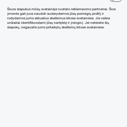
Šiuos slapukus mūsų svetainėje nustato reklamavimo partneriai. Šios
„PwC“ biuras (Lvivo g. 21, Vilnius)
įmonės gali juos naudoti sudarydamos jūsų pomėgių profilį ir
rodydamos jums aktualius skelbimus kitose svetainėse. Jie veikia
unikaliai identifikuodami jūsų naršyklę ir įrenginį. Jei neleisite šių
slapukų, negausite jums pritaikytų skelbimų kitose svetainėse.
Lūžis požiūryje į gynybos ir saugumo sektorių
lėmė ne tik susidomėjimą sektoriaus potencialu,
bet ir inovacijų proveržį bei viso sektoriaus
ekosistemos spartų vystymąsi.
Vis dėl to, kaip jau įprasta, pradėję vystyti veiklą
itin sparčiai augančiame sektoriuje, siekdami išlikti
konkurencingais, daugiausia dėmesio skiriame
verslo vystymui ir “gaisrų gesinimui” taip
susitelkdami į esamų problemų sprendimą.
Tokiais atvejais verslo efektyvinimas lieka
antrame plane, nors, tikėtina, kad būtent šiame