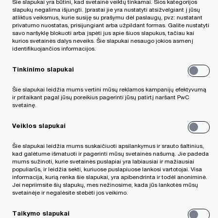
Mokestinės lengvatos, finansavimas ir reguliavimo
Šie slapukai yra būtini, kad svetainė veiktų tinkamai. Šios kategorijos
slapukų negalima išjungti. Įprastai jie yra nustatyti atsižvelgiant į jūsų
perspektyvos
atliktus veiksmus, kurie susiję su prašymu dėl paslaugų, pvz: nustatant
privatumo nuostatas, prisijungiant arba užpildant formas. Galite nustatyti
savo naršyklę blokuoti arba įspėti jus apie šiuos slapukus, tačiau kai
kurios svetainės dalys neveiks. Šie slapukai nesaugo jokios asmenį
Registracija
identifikuojančios informacijos.
Tinkinimo slapukai
Šie slapukai leidžia mums vertini mūsų reklamos kampanijų efektyvumą
ir pritaikant pagal jūsų poreikius pagerinti jūsų patirtį naršant PwC
svetainę.
Data
Veiklos slapukai
2026 m. balandžio 14 d.
Šie slapukai leidžia mums suskaičiuoti apsilankymus ir srauto šaltinius,
kad galėtume išmatuoti ir pagerinti mūsų svetainės našumą. Jie padeda
mums sužinoti, kurie svetainės puslapiai yra labiausiai ir mažiausiai
Laikas
populiarūs, ir leidžia sekti, kuriuose puslapiuose lankosi vartotojai. Visa
informacija, kurią renka šie slapukai, yra apibendrinta ir todėl anoniminė.
Jei nepriimsite šių slapukų, mes nežinosime, kada jūs lankotės mūsų
09.00 - 11.00
svetainėje ir negalėsite stebėti jos veikimo.
Vieta
Taikymo slapukai