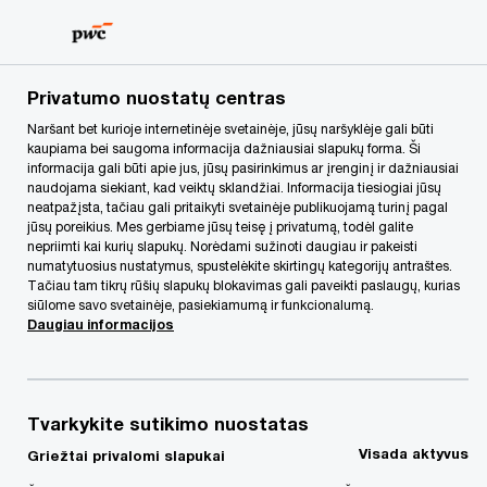
Skip
Skip
to
to
content
footer
PwC Lietuva
Apie mus
Renginiai
Impulsas gynybos i
Privatumo nuostatų centras
Naršant bet kurioje internetinėje svetainėje, jūsų naršyklėje gali būti
kaupiama bei saugoma informacija dažniausiai slapukų forma. Ši
informacija gali būti apie jus, jūsų pasirinkimus ar įrenginį ir dažniausiai
naudojama siekiant, kad veiktų sklandžiai. Informacija tiesiogiai jūsų
neatpažįsta, tačiau gali pritaikyti svetainėje publikuojamą turinį pagal
jūsų poreikius. Mes gerbiame jūsų teisę į privatumą, todėl galite
nepriimti kai kurių slapukų. Norėdami sužinoti daugiau ir pakeisti
numatytuosius nustatymus, spustelėkite skirtingų kategorijų antraštes.
Tačiau tam tikrų rūšių slapukų blokavimas gali paveikti paslaugų, kurias
siūlome savo svetainėje, pasiekiamumą ir funkcionalumą.
Daugiau informacijos
„PwC“ verslo pusryčiai
Impulsas gynybos ir saugumo
Tvarkykite sutikimo nuostatas
verslo augimui
Visada aktyvus
Griežtai privalomi slapukai