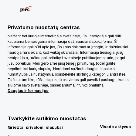
Skip
Skip
to
to
content
footer
PwC Lietuva
Apie mus
Naujienos
„PwC“ tapo sertifi
Privatumo nuostatų centras
Naršant bet kurioje internetinėje svetainėje, jūsų naršyklėje gali būti
kaupiama bei saugoma informacija dažniausiai slapukų forma. Ši
informacija gali būti apie jus, jūsų pasirinkimus ar įrenginį ir dažniausiai
naudojama siekiant, kad veiktų sklandžiai. Informacija tiesiogiai jūsų
neatpažįsta, tačiau gali pritaikyti svetainėje publikuojamą turinį pagal
jūsų poreikius. Mes gerbiame jūsų teisę į privatumą, todėl galite
nepriimti kai kurių slapukų. Norėdami sužinoti daugiau ir pakeisti
numatytuosius nustatymus, spustelėkite skirtingų kategorijų antraštes.
Tačiau tam tikrų rūšių slapukų blokavimas gali paveikti paslaugų, kurias
„PwC“ tapo
siūlome savo svetainėje, pasiekiamumą ir funkcionalumą.
Daugiau informacijos
sertifikuotu patarėju
Nasdaq Baltijos „First
Tvarkykite sutikimo nuostatas
Visada aktyvus
Griežtai privalomi slapukai
North“ rinkai