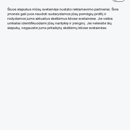
Nasdaq Baltijos rinkoje. Tapusi sertifikuotu
Šiuos slapukus mūsų svetainėje nustato reklamavimo partneriai. Šios
patarėju, „PwC” gali padėti augančioms Baltijos
įmonės gali juos naudoti sudarydamos jūsų pomėgių profilį ir
rodydamos jums aktualius skelbimus kitose svetainėse. Jie veikia
šalių bendrovėms dalyvauti „Firth North“ paraiškų
unikaliai identifikuodami jūsų naršyklę ir įrenginį. Jei neleisite šių
slapukų, negausite jums pritaikytų skelbimų kitose svetainėse.
teikimo procese ir užtikrinti, kad įmonės nuolat
atitiktų visus rinkos reikalavimus.
„Sveikiname „PwC“ įsiliejus į Nasdaq Baltijos
rinkos sertifikuotų patarėjų gretas Estijoje,
Latvijoje ir Lietuvoje“, – sako Daiga Auziņa-
Melalksne, Nasdaq Baltijos rinkos vertybinių
popierių biržų vadovė. „Linkime bendrovei
sėkmės, teikiant sertifikuoto patarėjo paslaugas
įmonėms, planuojančioms pritraukti kapitalo
augimui Baltijos „First North“ rinkoje“.