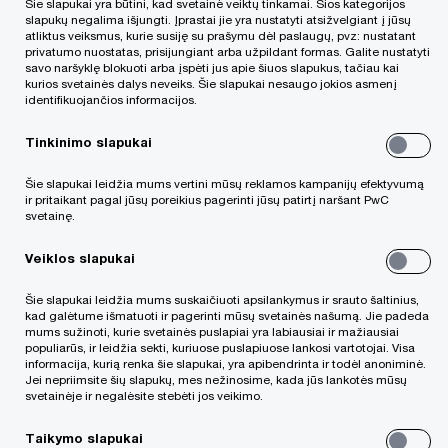
Šie slapukai yra būtini, kad svetainė veiktų tinkamai. Šios kategorijos
slapukų negalima išjungti. Įprastai jie yra nustatyti atsižvelgiant į jūsų
atliktus veiksmus, kurie susiję su prašymu dėl paslaugų, pvz: nustatant
privatumo nuostatas, prisijungiant arba užpildant formas. Galite nustatyti
savo naršyklę blokuoti arba įspėti jus apie šiuos slapukus, tačiau kai
kurios svetainės dalys neveiks. Šie slapukai nesaugo jokios asmenį
identifikuojančios informacijos.
Tinkinimo slapukai
Nasdaq praneša, kad vertybinių popierių birža
„Nasdaq Riga“ suteikė sertifikuoto patarėjo
Šie slapukai leidžia mums vertini mūsų reklamos kampanijų efektyvumą
ir pritaikant pagal jūsų poreikius pagerinti jūsų patirtį naršant PwC
statusą Nasdaq Baltijos „First North“ rinkai
svetainę.
audito ir mokesčių konsultacijos bendrovei
Veiklos slapukai
„PwC“ nuo šių metų kovo 15 d.
Šie slapukai leidžia mums suskaičiuoti apsilankymus ir srauto šaltinius,
kad galėtume išmatuoti ir pagerinti mūsų svetainės našumą. Jie padeda
mums sužinoti, kurie svetainės puslapiai yra labiausiai ir mažiausiai
Nasdaq Baltijos „First North“ rinka skirta
populiarūs, ir leidžia sekti, kuriuose puslapiuose lankosi vartotojai. Visa
informacija, kurią renka šie slapukai, yra apibendrinta ir todėl anoniminė.
augančioms mažoms ir vidutinėms įmonėms,
Jei nepriimsite šių slapukų, mes nežinosime, kada jūs lankotės mūsų
svetainėje ir negalėsite stebėti jos veikimo.
siekiančioms pasinaudoti vertybinių popierių
rinkos teikiamais privalumais bei pritraukti kapitalo
Taikymo slapukai