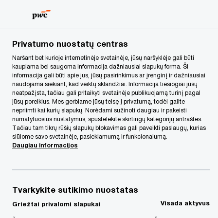
Skip
Skip
to
to
content
footer
PwC Lietuva
Apie mus
Naujienos
„PwC“ Mokesčių ir 
Privatumo nuostatų centras
Naršant bet kurioje internetinėje svetainėje, jūsų naršyklėje gali būti
kaupiama bei saugoma informacija dažniausiai slapukų forma. Ši
„PwC“ Mokesčių ir
informacija gali būti apie jus, jūsų pasirinkimus ar įrenginį ir dažniausiai
naudojama siekiant, kad veiktų sklandžiai. Informacija tiesiogiai jūsų
Sandorių ekspertai
neatpažįsta, tačiau gali pritaikyti svetainėje publikuojamą turinį pagal
jūsų poreikius. Mes gerbiame jūsų teisę į privatumą, todėl galite
nepriimti kai kurių slapukų. Norėdami sužinoti daugiau ir pakeisti
konsultavo „Quaero
numatytuosius nustatymus, spustelėkite skirtingų kategorijų antraštes.
Tačiau tam tikrų rūšių slapukų blokavimas gali paveikti paslaugų, kurias
siūlome savo svetainėje, pasiekiamumą ir funkcionalumą.
Capital“ dėl „Vėjų
Daugiau informacijos
spektras“ akcijų
Tvarkykite sutikimo nuostatas
įsigijimo
Visada aktyvus
Griežtai privalomi slapukai