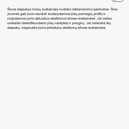
projektų vadovai Ronaldas Kubilius, Ieva Rimkienė
ir Sandorių paslaugų vyr. projektų vadovas
Šiuos slapukus mūsų svetainėje nustato reklamavimo partneriai. Šios
įmonės gali juos naudoti sudarydamos jūsų pomėgių profilį ir
Aleksandras Papšys.
rodydamos jums aktualius skelbimus kitose svetainėse. Jie veikia
unikaliai identifikuodami jūsų naršyklę ir įrenginį. Jei neleisite šių
slapukų, negausite jums pritaikytų skelbimų kitose svetainėse.
Plačiau skaitykite „Verslo žinių“
portale.
Skaityti
Susisiekite su mumis
PricewaterhouseCoopers, UAB
Lvivo g. 21-101, LT-09309, Vilnius, PwC Lietuva
Tel. +370 (5) 239 2300