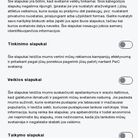
Šie slapukai yra būtini, kad svetainė veiktų tinkamai. Šios kategorijos
slapukų negalima išjungti. Įprastai jie yra nustatyti atsižvelgiant į jūsų
atliktus veiksmus, kurie susiję su prašymu dėl paslaugų, pvz: nustatant
privatumo nuostatas, prisijungiant arba užpildant formas. Galite nustatyti
savo naršyklę blokuoti arba įspėti jus apie šiuos slapukus, tačiau kai
kurios svetainės dalys neveiks. Šie slapukai nesaugo jokios asmenį
identifikuojančios informacijos.
„PwC“ Mokesčių ir Sandorių konsultantų
Tinkinimo slapukai
komandos prisidėjo prie sėkmingai įgyvendingo
reikšmingo sandorio -- Šveicarijos bendrovės
Šie slapukai leidžia mums vertini mūsų reklamos kampanijų efektyvumą
ir pritaikant pagal jūsų poreikius pagerinti jūsų patirtį naršant PwC
„Quaero Capital“ valdomas investicijų fondas
svetainę.
„Quaero European Infrastructure Fund“ įsigijo
Veiklos slapukai
100% Šilutės rajone vėjų jėgainių parką valdančios
bendrovės „Vėjų spektras“ akcijų. „PwC“
Šie slapukai leidžia mums suskaičiuoti apsilankymus ir srauto šaltinius,
kad galėtume išmatuoti ir pagerinti mūsų svetainės našumą. Jie padeda
atstovavo fondą ir atliko išsamų finansinį ir
mums sužinoti, kurie svetainės puslapiai yra labiausiai ir mažiausiai
populiarūs, ir leidžia sekti, kuriuose puslapiuose lankosi vartotojai. Visa
mokestinį patikrinimą (angl. Due diligence) ir teikė
informacija, kurią renka šie slapukai, yra apibendrinta ir todėl anoniminė.
Jei nepriimsite šių slapukų, mes nežinosime, kada jūs lankotės mūsų
kitas su sandoriu susijusias konsultacijas. Prie
svetainėje ir negalėsite stebėti jos veikimo.
sandorio dirbo Mokesčių ir teisės skyriaus
Taikymo slapukai