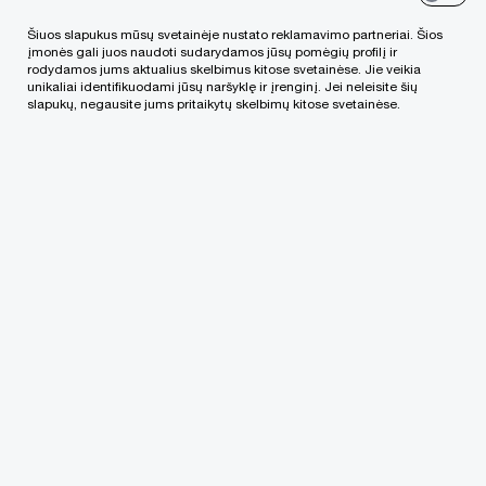
portale.
Skaityti
Šiuos slapukus mūsų svetainėje nustato reklamavimo partneriai. Šios
įmonės gali juos naudoti sudarydamos jūsų pomėgių profilį ir
rodydamos jums aktualius skelbimus kitose svetainėse. Jie veikia
unikaliai identifikuodami jūsų naršyklę ir įrenginį. Jei neleisite šių
slapukų, negausite jums pritaikytų skelbimų kitose svetainėse.
Susisiekite su mumis
PricewaterhouseCoopers, UAB
Lvivo g. 21-101, LT-09309, Vilnius, PwC Lietuva
Tel. +370 (5) 239 2300
Email
We help you meet tomorrow’s tech demands
so you can
compete at a speed that rewrites the rules
See how
Sekite mūsų naujienas