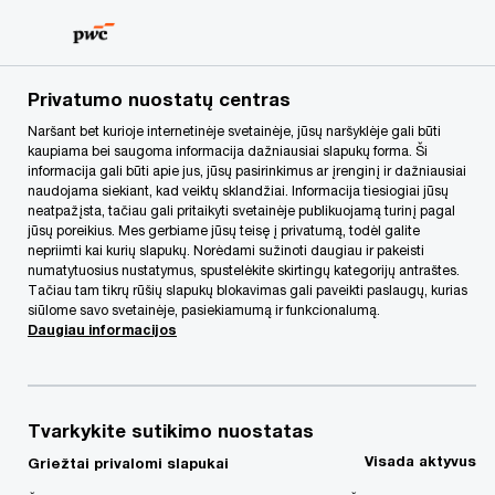
Skip
Skip
to
to
content
footer
PwC Lietuva
Apie mus
Naujienos
„PwC Lietuva“ eks
Privatumo nuostatų centras
Naršant bet kurioje internetinėje svetainėje, jūsų naršyklėje gali būti
kaupiama bei saugoma informacija dažniausiai slapukų forma. Ši
„PwC Lietuva“
informacija gali būti apie jus, jūsų pasirinkimus ar įrenginį ir dažniausiai
naudojama siekiant, kad veiktų sklandžiai. Informacija tiesiogiai jūsų
ekspertai konsultavo
neatpažįsta, tačiau gali pritaikyti svetainėje publikuojamą turinį pagal
jūsų poreikius. Mes gerbiame jūsų teisę į privatumą, todėl galite
nepriimti kai kurių slapukų. Norėdami sužinoti daugiau ir pakeisti
UAB „Schage Real
numatytuosius nustatymus, spustelėkite skirtingų kategorijų antraštes.
Tačiau tam tikrų rūšių slapukų blokavimas gali paveikti paslaugų, kurias
siūlome savo svetainėje, pasiekiamumą ir funkcionalumą.
Estate“
Daugiau informacijos
Tvarkykite sutikimo nuostatas
Visada aktyvus
Griežtai privalomi slapukai