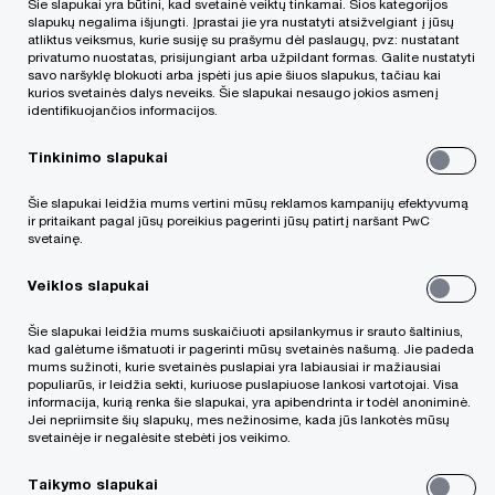
Šie slapukai yra būtini, kad svetainė veiktų tinkamai. Šios kategorijos
slapukų negalima išjungti. Įprastai jie yra nustatyti atsižvelgiant į jūsų
įtrauktas finansines ataskaitas. Tuo metu
atliktus veiksmus, kurie susiję su prašymu dėl paslaugų, pvz: nustatant
privatumo nuostatas, prisijungiant arba užpildant formas. Galite nustatyti
PwC kapitalo rinkų ekspertai glaudžiai
savo naršyklę blokuoti arba įspėti jus apie šiuos slapukus, tačiau kai
bendradarbiavo su Bendrovės vadovybe viso
kurios svetainės dalys neveiks. Šie slapukai nesaugo jokios asmenį
identifikuojančios informacijos.
pasirengimo obligacijų emisijai proceso metu,
Tinkinimo slapukai
padėjo įvertinti finansinės informacijos poreikį ir
pateikimą atsižvelgiant į specifinę Grupės
Šie slapukai leidžia mums vertini mūsų reklamos kampanijų efektyvumą
ir pritaikant pagal jūsų poreikius pagerinti jūsų patirtį naršant PwC
struktūrą, suteikė įvairias kitas konsultacijas ir
svetainę.
pagalbą. PwC ekspertų komandoms
Veiklos slapukai
vadovavo Rimvydas Jogėla, Jonas Balsys. Ačiū
klientams už pasitikėjimą!
Šie slapukai leidžia mums suskaičiuoti apsilankymus ir srauto šaltinius,
kad galėtume išmatuoti ir pagerinti mūsų svetainės našumą. Jie padeda
mums sužinoti, kurie svetainės puslapiai yra labiausiai ir mažiausiai
populiarūs, ir leidžia sekti, kuriuose puslapiuose lankosi vartotojai. Visa
informacija, kurią renka šie slapukai, yra apibendrinta ir todėl anoniminė.
Jei nepriimsite šių slapukų, mes nežinosime, kada jūs lankotės mūsų
Skaityti plačiau
svetainėje ir negalėsite stebėti jos veikimo.
Taikymo slapukai