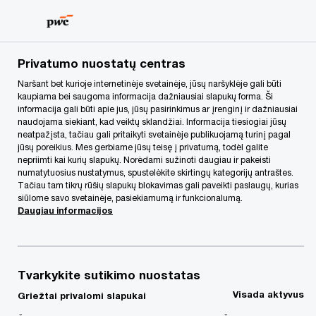
Skip
Skip
to
to
content
footer
PwC Lietuva
Apie mus
Naujienos
„PwC“ konsultavo 
Privatumo nuostatų centras
Naršant bet kurioje internetinėje svetainėje, jūsų naršyklėje gali būti
kaupiama bei saugoma informacija dažniausiai slapukų forma. Ši
„PwC“ konsultavo
informacija gali būti apie jus, jūsų pasirinkimus ar įrenginį ir dažniausiai
naudojama siekiant, kad veiktų sklandžiai. Informacija tiesiogiai jūsų
„Akropolis Group“ dėl
neatpažįsta, tačiau gali pritaikyti svetainėje publikuojamą turinį pagal
jūsų poreikius. Mes gerbiame jūsų teisę į privatumą, todėl galite
nepriimti kai kurių slapukų. Norėdami sužinoti daugiau ir pakeisti
obligacijų emisijos
numatytuosius nustatymus, spustelėkite skirtingų kategorijų antraštes.
Tačiau tam tikrų rūšių slapukų blokavimas gali paveikti paslaugų, kurias
siūlome savo svetainėje, pasiekiamumą ir funkcionalumą.
Daugiau informacijos
Tvarkykite sutikimo nuostatas
PwC audito specialistai auditavo „Akropolis
Visada aktyvus
Griežtai privalomi slapukai
Group“ Bendrovės parengtas ir į prospektą