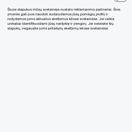
Šiuos slapukus mūsų svetainėje nustato reklamavimo partneriai. Šios
Susisiekite su mumis
įmonės gali juos naudoti sudarydamos jūsų pomėgių profilį ir
rodydamos jums aktualius skelbimus kitose svetainėse. Jie veikia
unikaliai identifikuodami jūsų naršyklę ir įrenginį. Jei neleisite šių
PricewaterhouseCoopers, UAB
slapukų, negausite jums pritaikytų skelbimų kitose svetainėse.
Lvivo g. 21-101, LT-09309, Vilnius, PwC Lietuva
Tel. +370 (5) 239 2300
Email
We help you meet tomorrow’s tech demands
so you can
compete at a speed that rewrites the rules
See how
Sekite mūsų naujienas