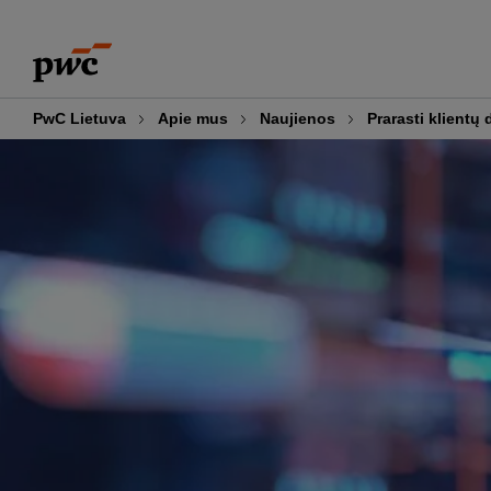
Skip
Skip
to
to
content
footer
PwC Lietuva
Apie mus
Naujienos
Prarasti klient