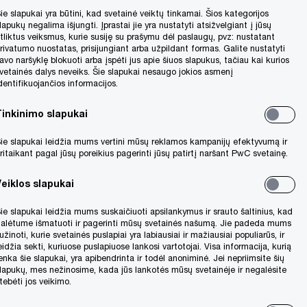
ie slapukai yra būtini, kad svetainė veiktų tinkamai. Šios kategorijos
lapukų negalima išjungti. Įprastai jie yra nustatyti atsižvelgiant į jūsų
tliktus veiksmus, kurie susiję su prašymu dėl paslaugų, pvz: nustatant
rivatumo nuostatas, prisijungiant arba užpildant formas. Galite nustatyti
avo naršyklę blokuoti arba įspėti jus apie šiuos slapukus, tačiau kai kurios
vetainės dalys neveiks. Šie slapukai nesaugo jokios asmenį
dentifikuojančios informacijos.
Tinkinimo slapukai
ie slapukai leidžia mums vertini mūsų reklamos kampanijų efektyvumą ir
ritaikant pagal jūsų poreikius pagerinti jūsų patirtį naršant PwC svetainę.
Veiklos slapukai
ie slapukai leidžia mums suskaičiuoti apsilankymus ir srauto šaltinius, kad
alėtume išmatuoti ir pagerinti mūsų svetainės našumą. Jie padeda mums
užinoti, kurie svetainės puslapiai yra labiausiai ir mažiausiai populiarūs, ir
eidžia sekti, kuriuose puslapiuose lankosi vartotojai. Visa informacija, kurią
enka šie slapukai, yra apibendrinta ir todėl anoniminė. Jei nepriimsite šių
lapukų, mes nežinosime, kada jūs lankotės mūsų svetainėje ir negalėsite
tebėti jos veikimo.