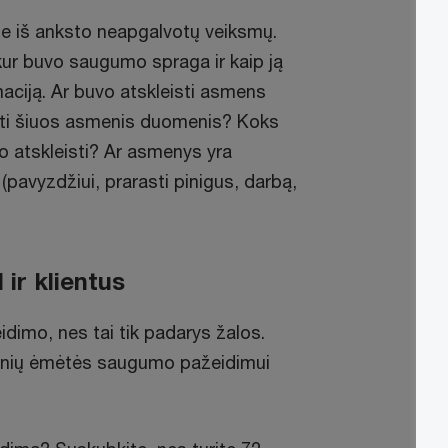
ite iš anksto neapgalvotų veiksmų.
, kur buvo saugumo spraga ir kaip ją
rmaciją. Ar buvo atskleisti asmens
rėti šiuos asmenis duomenis? Koks
 atskleisti? Ar asmenys yra
(pavyzdžiui, prarasti pinigus, darbą,
ir klientus
dimo, nes tai tik padarys žalos.
monių ėmėtės saugumo pažeidimui