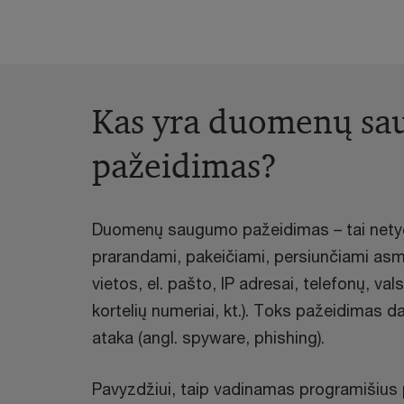
Kas yra duomenų s
pažeidimas?
Duomenų saugumo pažeidimas – tai netyči
prarandami, pakeičiami, persiunčiami 
vietos, el. pašto, IP adresai, telefonų, va
kortelių numeriai, kt.). Toks pažeidimas da
ataka (angl. spyware, phishing).
Pavyzdžiui, taip vadinamas programišius 