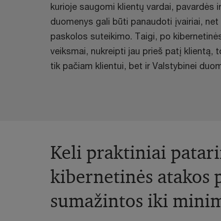
kurioje saugomi klientų vardai, pavardės i
duomenys gali būti panaudoti įvairiai, net i
paskolos suteikimo. Taigi, po kibernetinės 
veiksmai, nukreipti jau prieš patį klientą, 
tik pačiam klientui, bet ir Valstybinei du
Keli praktiniai patar
kibernetinės atakos
sumažintos iki min