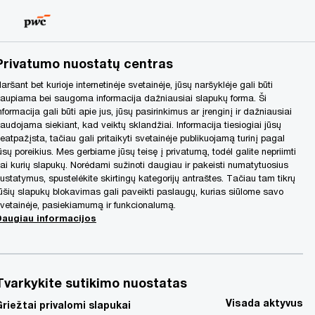
Lithuania
LT
Search
Privatumo nuostatų centras
aršant bet kurioje internetinėje svetainėje, jūsų naršyklėje gali būti
aupiama bei saugoma informacija dažniausiai slapukų forma. Ši
nformacija gali būti apie jus, jūsų pasirinkimus ar įrenginį ir dažniausiai
audojama siekiant, kad veiktų sklandžiai. Informacija tiesiogiai jūsų
eatpažįsta, tačiau gali pritaikyti svetainėje publikuojamą turinį pagal
ūsų poreikius. Mes gerbiame jūsų teisę į privatumą, todėl galite nepriimti
ai kurių slapukų. Norėdami sužinoti daugiau ir pakeisti numatytuosius
ustatymus, spustelėkite skirtingų kategorijų antraštes. Tačiau tam tikrų
ūšių slapukų blokavimas gali paveikti paslaugų, kurias siūlome savo
vetainėje, pasiekiamumą ir funkcionalumą.
Daugiau informacijos
Tvarkykite sutikimo nuostatas
Visada aktyvus
Griežtai privalomi slapukai