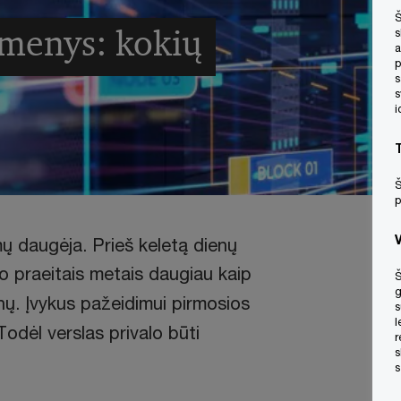
Š
omenys: kokių
s
a
p
s
s
i
Š
p
 daugėja. Prieš keletą dienų
 o praeitais metais daugiau kaip
Š
g
nų. Įvykus pažeidimui pirmosios
s
l
odėl verslas privalo būti
r
s
s