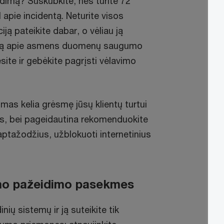
imą? Suskubkite, nes turite 72
 apie incidentą. Neturite visos
ją pateikite dabar, o vėliau ją
ešimą apie asmens duomenų saugumo
site ir gebėkite pagrįsti vėlavimo
s kelia grėsmę jūsų klientų turtui
uos, bei pageidautina rekomenduokite
laptažodžius, užblokuoti internetinius
mo pažeidimo pasekmes
nių sistemų ir ją suteikite tik