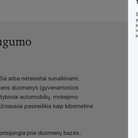
Š
į
j
i
j
augumo
a arba neteisėtai sunaikinami,
asmens duomenys (gyvenamosios
lstybiniai automobilių, mokėjimo
žniausiai pasireiškia kaip kibernetinė
prisijungia prie duomenų bazės,