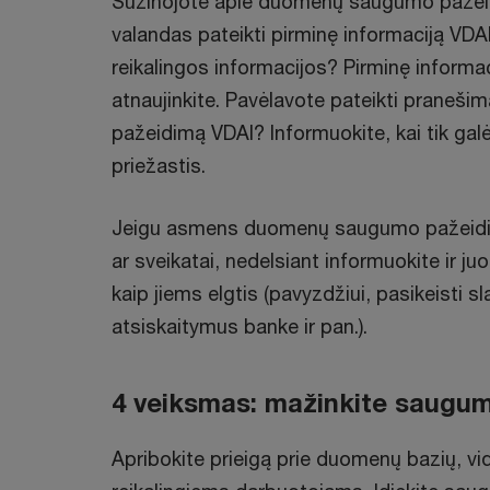
Sužinojote apie duomenų saugumo pažeid
valandas pateikti pirminę informaciją VDAI
reikalingos informacijos? Pirminę informaci
atnaujinkite. Pavėlavote pateikti pran
pažeidimą VDAI? Informuokite, kai tik galė
priežastis.
Jeigu asmens duomenų saugumo pažeidima
ar sveikatai, nedelsiant informuokite ir j
kaip jiems elgtis (pavyzdžiui, pasikeisti s
atsiskaitymus banke ir pan.).
4 veiksmas: mažinkite saugu
Apribokite prieigą prie duomenų bazių, vidi