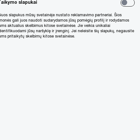
Taikymo slapukai
iuos slapukus mūsų svetainėje nustato reklamavimo partneriai. Šios
monės gali juos naudoti sudarydamos jūsų pomėgių profilį ir rodydamos
ums aktualius skelbimus kitose svetainėse. Jie veikia unikaliai
dentifikuodami jūsų naršyklę ir įrenginį. Jei neleisite šių slapukų, negausite
ums pritaikytų skelbimų kitose svetainėse.