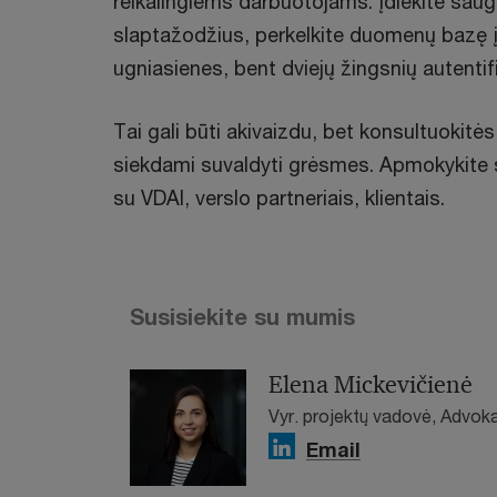
reikalingiems darbuotojams. Įdiekite sau
slaptažodžius, perkelkite duomenų bazę į
ugniasienes, bent dviejų žingsnių autentifi
Tai gali būti akivaizdu, bet konsultuokitė
siekdami suvaldyti grėsmes. Apmokykite 
su VDAI, verslo partneriais, klientais.
Susisiekite su mumis
Elena Mickevičienė
Vyr. projektų vadovė, Advok
Email