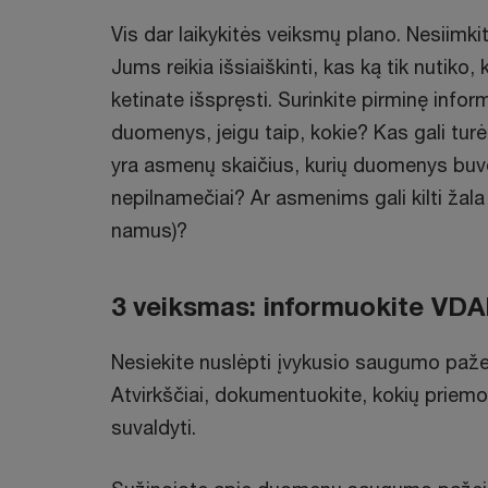
Vis dar laikykitės veiksmų plano. Nesiimk
Jums reikia išsiaiškinti, kas ką tik nutiko
ketinate išspręsti. Surinkite pirminę info
duomenys, jeigu taip, kokie? Kas gali tu
yra asmenų skaičius, kurių duomenys buvo
nepilnamečiai? Ar asmenims gali kilti žala 
namus)?
3 veiksmas: informuokite VDAI 
Nesiekite nuslėpti įvykusio saugumo pažei
Atvirkščiai, dokumentuokite, kokių prie
suvaldyti.