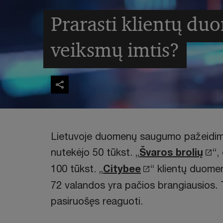
Prarasti klientų du
veiksmų imtis?
Lietuvoje duomenų saugumo pažeidimų
nutekėjo 50 tūkst. „
Švaros brolių
“,
100 tūkst. „
Citybee
“ klientų duome
72 valandos yra pačios brangiausios. T
pasiruošęs reaguoti.