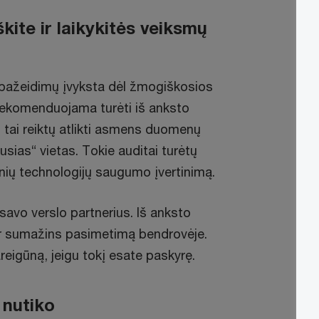
kite ir laikykitės veiksmų
ažeidimų įvyksta dėl žmogiškosios
rekomenduojama turėti iš anksto
 tai reiktų atlikti asmens duomenų
ausias“ vietas. Tokie auditai turėtų
nių technologijų saugumo įvertinimą.
 savo verslo partnerius. Iš anksto
r sumažins pasimetimą bendrovėje.
igūną, jeigu tokį esate paskyrę.
 nutiko