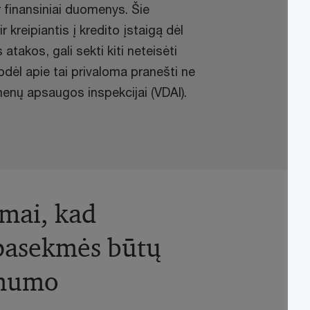
r finansiniai duomenys. Šie
r kreipiantis į kredito įstaigą dėl
atakos, gali sekti kiti neteisėti
todėl apie tai privaloma pranešti ne
omenų apsaugos inspekcijai (VDAI).
imai, kad
 pasekmės būtų
imumo