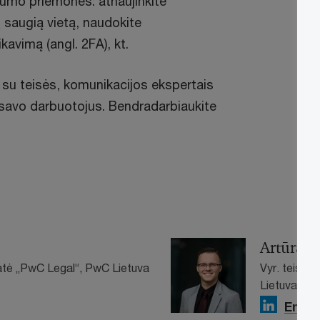
gumo priemones: atnaujinkite
 saugią vietą, naudokite
kavimą (angl. 2FA), kt.
s su teisės, komunikacijos ekspertais
savo darbuotojus. Bendradarbiaukite
Artūras 
atė „PwC Legal“, PwC Lietuva
Vyr. teisin
Lietuva
Email