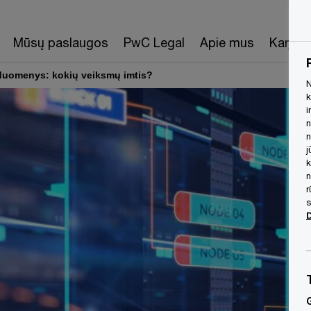
Mūsų paslaugos
PwC Legal
Apie mus
Karjera
ų duomenys: kokių veiksmų imtis?
N
k
i
n
n
j
k
n
r
s