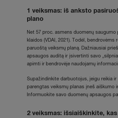
1 veiksmas: iš anksto pasiruoš
plano
Net 57 proc. asmens duomenų saugumo p
klaidos (VDAI, 2021). Todėl, bendrovėms 
paruoštą veiksmų planą. Dažniausiai prieš
apsaugos auditą ir įsivertinti savo „silpni
apimti ir bendrovėje naudojamų informaci
Supažindinkite darbuotojus, jeigu reikia ir
parengtas veiksmų planas įneš aiškumo i
Informuokite savo duomenų apsaugos pare
2 veiksmas: išsiaiškinkite, kas