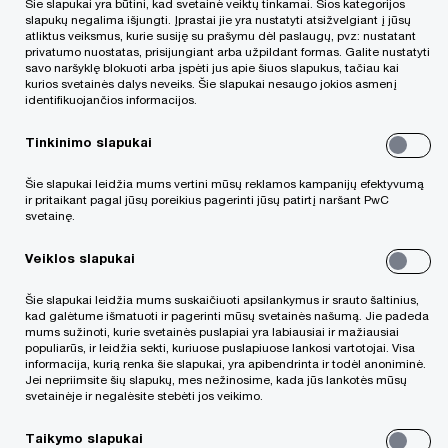
Šie slapukai yra būtini, kad svetainė veiktų tinkamai. Šios kategorijos
slapukų negalima išjungti. Įprastai jie yra nustatyti atsižvelgiant į jūsų
atliktus veiksmus, kurie susiję su prašymu dėl paslaugų, pvz: nustatant
privatumo nuostatas, prisijungiant arba užpildant formas. Galite nustatyti
savo naršyklę blokuoti arba įspėti jus apie šiuos slapukus, tačiau kai
kurios svetainės dalys neveiks. Šie slapukai nesaugo jokios asmenį
identifikuojančios informacijos.
Tinkinimo slapukai
Paskatos investuoti Lietuvoje vertinamos
palankiai, tačiau pandemijos ir karo keliamas vis
Šie slapukai leidžia mums vertini mūsų reklamos kampanijų efektyvumą
ir pritaikant pagal jūsų poreikius pagerinti jūsų patirtį naršant PwC
didesnis neapibrėžtumas verčia bent dalį įmonių
svetainę.
atidėlioti plėtros planus. Artimiausiais metais
Veiklos slapukai
užtikrinti konkurencingą aplinką verslo
Šie slapukai leidžia mums suskaičiuoti apsilankymus ir srauto šaltinius,
investicijoms bus nepaprastai svarbu, kad jos
kad galėtume išmatuoti ir pagerinti mūsų svetainės našumą. Jie padeda
mums sužinoti, kurie svetainės puslapiai yra labiausiai ir mažiausiai
nestotų.
populiarūs, ir leidžia sekti, kuriuose puslapiuose lankosi vartotojai. Visa
informacija, kurią renka šie slapukai, yra apibendrinta ir todėl anoniminė.
Jei nepriimsite šių slapukų, mes nežinosime, kada jūs lankotės mūsų
Ekonominio bendradarbiavimo ir plėtros
svetainėje ir negalėsite stebėti jos veikimo.
organizacijos (EBPO) valstybių narių palyginamoji
Taikymo slapukai