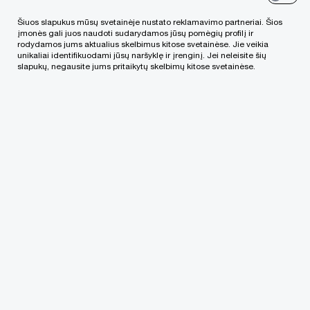
analizė, kurią pateikia „Tax Foundation“ ekspertai
Šiuos slapukus mūsų svetainėje nustato reklamavimo partneriai. Šios
rodo, Lietuva – išsivysčiųsių šalių penketuke, kur
įmonės gali juos naudoti sudarydamos jūsų pomėgių profilį ir
taikoma patraukliausia kapitalinių investicijų
rodydamos jums aktualius skelbimus kitose svetainėse. Jie veikia
unikaliai identifikuodami jūsų naršyklę ir įrenginį. Jei neleisite šių
apmokestinimo tvarka. Tačiau nuo koronaviruso
slapukų, negausite jums pritaikytų skelbimų kitose svetainėse.
pandemijos tebesitęsiantis didelis ekonominis
neapibrėžtumas, neatsistačiusios tiekimo
grandinės ir stipriai išaugusi infliacija, kurią
paskatino Rusijos pradėtas karas Ukrainoje, tik
dar labiau išaugino investicijų poreikį.
Investuojama į
kritinę infrastruktūrą, žaliąją transformaciją arba siekiant
veikti tvariau.
Tarptautinio valiutos fondo (TVF) duomenimis,
privačios investicijos EBPO šalyse iki pandemijos
vidutiniškai buvo penkis kartus didesnės nei