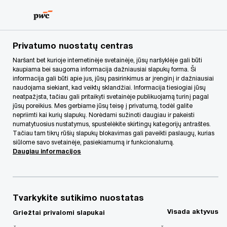
Skip
Skip
to
to
content
footer
PwC Lietuva
Apie mus
Naujienos
Paskatos investici
Privatumo nuostatų centras
Naršant bet kurioje internetinėje svetainėje, jūsų naršyklėje gali būti
kaupiama bei saugoma informacija dažniausiai slapukų forma. Ši
informacija gali būti apie jus, jūsų pasirinkimus ar įrenginį ir dažniausiai
naudojama siekiant, kad veiktų sklandžiai. Informacija tiesiogiai jūsų
neatpažįsta, tačiau gali pritaikyti svetainėje publikuojamą turinį pagal
jūsų poreikius. Mes gerbiame jūsų teisę į privatumą, todėl galite
nepriimti kai kurių slapukų. Norėdami sužinoti daugiau ir pakeisti
numatytuosius nustatymus, spustelėkite skirtingų kategorijų antraštes.
Tačiau tam tikrų rūšių slapukų blokavimas gali paveikti paslaugų, kurias
Paskatos investicijoms
siūlome savo svetainėje, pasiekiamumą ir funkcionalumą.
Daugiau informacijos
ir pelno mokesčio
reforma infliacijos ir
Tvarkykite sutikimo nuostatas
Visada aktyvus
Griežtai privalomi slapukai
karo akivaizdoje