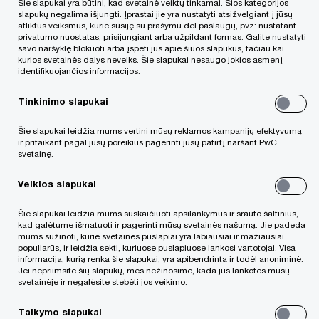
Šie slapukai yra būtini, kad svetainė veiktų tinkamai. Šios kategorijos
17 d. suorganizavo pirmąją mokestinio
slapukų negalima išjungti. Įprastai jie yra nustatyti atsižvelgiant į jūsų
atliktus veiksmus, kurie susiję su prašymu dėl paslaugų, pvz: nustatant
ginčo inscenizaciją Lietuvoje. Tam
privatumo nuostatas, prisijungiant arba užpildant formas. Galite nustatyti
savo naršyklę blokuoti arba įspėti jus apie šiuos slapukus, tačiau kai
MGK pateikė hipotetinę mokestinio
kurios svetainės dalys neveiks. Šie slapukai nesaugo jokios asmenį
identifikuojančios informacijos.
ginčo situaciją, kurią studentų
komandos nagrinėjo gyvai.
Tinkinimo slapukai
Šie slapukai leidžia mums vertini mūsų reklamos kampanijų efektyvumą
Studentai buvo atrinkti konkurso metu,
ir pritaikant pagal jūsų poreikius pagerinti jūsų patirtį naršant PwC
svetainę.
naudojant video interviu. Nauja patirtimi
susidomėję studentai pabrėžė, jog
Veiklos slapukai
universitetuose trūksta praktikos ir
dalyvavimas tokio pobūdžio renginiuose
Šie slapukai leidžia mums suskaičiuoti apsilankymus ir srauto šaltinius,
kad galėtume išmatuoti ir pagerinti mūsų svetainės našumą. Jie padeda
suteikia didesnio pasitikėjimo savimi, ugdo
mums sužinoti, kurie svetainės puslapiai yra labiausiai ir mažiausiai
viešojo kalbėjimo įgūdžius ir kartais padeda
populiarūs, ir leidžia sekti, kuriuose puslapiuose lankosi vartotojai. Visa
informacija, kurią renka šie slapukai, yra apibendrinta ir todėl anoniminė.
atrasti savo karjeros kelią.
Jei nepriimsite šių slapukų, mes nežinosime, kada jūs lankotės mūsų
svetainėje ir negalėsite stebėti jos veikimo.
Taikymo slapukai