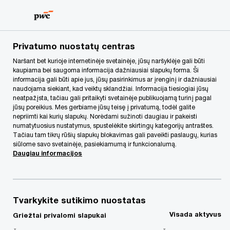
Skip
Skip
to
to
content
footer
PwC Lietuva
Apie mus
Naujienos
Pirmoji mokestinio
Privatumo nuostatų centras
Naršant bet kurioje internetinėje svetainėje, jūsų naršyklėje gali būti
kaupiama bei saugoma informacija dažniausiai slapukų forma. Ši
Pirmoji mokestinio
informacija gali būti apie jus, jūsų pasirinkimus ar įrenginį ir dažniausiai
naudojama siekiant, kad veiktų sklandžiai. Informacija tiesiogiai jūsų
ginčo inscenizacija
neatpažįsta, tačiau gali pritaikyti svetainėje publikuojamą turinį pagal
jūsų poreikius. Mes gerbiame jūsų teisę į privatumą, todėl galite
nepriimti kai kurių slapukų. Norėdami sužinoti daugiau ir pakeisti
Lietuvoje
numatytuosius nustatymus, spustelėkite skirtingų kategorijų antraštes.
Tačiau tam tikrų rūšių slapukų blokavimas gali paveikti paslaugų, kurias
siūlome savo svetainėje, pasiekiamumą ir funkcionalumą.
Daugiau informacijos
29/03/17
Tvarkykite sutikimo nuostatas
Profesinių paslaugų bendrovė „PwC“ ir
Visada aktyvus
Griežtai privalomi slapukai
Mokestinių ginčų komisija (MGK) kovo