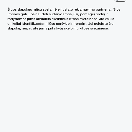
Šiuos slapukus mūsų svetainėje nustato reklamavimo partneriai. Šios
įmonės gali juos naudoti sudarydamos jūsų pomėgių profilį ir
rodydamos jums aktualius skelbimus kitose svetainėse. Jie veikia
unikaliai identifikuodami jūsų naršyklę ir įrenginį. Jei neleisite šių
slapukų, negausite jums pritaikytų skelbimų kitose svetainėse.
„PwC“ partneris Nerijus Nedzinskas teigia:
„Mokestinių ginčų inscenizacijos studentams
yra plačiai organizuojamos Vakarų Europoje.
Mintis šį renginį suorganizuoti Lietuvoje kilo
siekiant sudominti studentus mokesčių sritimi ir
paskatinti juos rinktis šią specialybę. Mokesčių