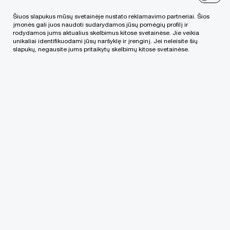
įsipareigojimų ar susitarimų (kad ir kokios
Šiuos slapukus mūsų svetainėje nustato reklamavimo partneriai. Šios
įmonės gali juos naudoti sudarydamos jūsų pomėgių profilį ir
formos jie bebūtų: įtraukti į ketinimų
rodydamos jums aktualius skelbimus kitose svetainėse. Jie veikia
unikaliai identifikuodami jūsų naršyklę ir įrenginį. Jei neleisite šių
protokolą, vienašaliai įsipareigojimai, kaip
slapukų, negausite jums pritaikytų skelbimų kitose svetainėse.
atskiri konfidencialumo susitarimai ar kt.)
veiksmingumą ir prevenciškumą sustiprina
aiškiai numatyta atsakomybė už
konfidencialumo įsipareigojimų pažeidimą bei
nustatyta nuostolių atlyginimo tvarka.
Pagrindinė siūloma taisyklė
Siekiant užtikrinti, kad potencialus pirkėjas
įvykdytų savo konfidencialumo įsipareigojimus,
šių įsipareigojimų vykdymą reikia užtikrinti