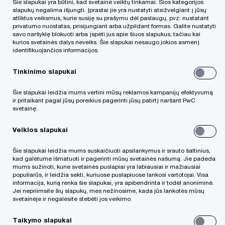
Šie slapukai yra būtini, kad svetainė veiktų tinkamai. Šios kategorijos
įsipareigojimų?
slapukų negalima išjungti. Įprastai jie yra nustatyti atsižvelgiant į jūsų
atliktus veiksmus, kurie susiję su prašymu dėl paslaugų, pvz: nustatant
privatumo nuostatas, prisijungiant arba užpildant formas. Galite nustatyti
savo naršyklę blokuoti arba įspėti jus apie šiuos slapukus, tačiau kai
kurios svetainės dalys neveiks. Šie slapukai nesaugo jokios asmenį
identifikuojančios informacijos.
Tinkinimo slapukai
Šie slapukai leidžia mums vertini mūsų reklamos kampanijų efektyvumą
ir pritaikant pagal jūsų poreikius pagerinti jūsų patirtį naršant PwC
Pirmajame
ciklo „Kaip apsaugoti
svetainę.
konfidencialią informaciją verslo pardavimo
Veiklos slapukai
metu?“ straipsnyje aptarėmė pagrindinius
pardavėjo konfidencialumo pareigą
Šie slapukai leidžia mums suskaičiuoti apsilankymus ir srauto šaltinius,
kad galėtume išmatuoti ir pagerinti mūsų svetainės našumą. Jie padeda
įtvirtinančius dokumentus, teisės aktų ir
mums sužinoti, kurie svetainės puslapiai yra labiausiai ir mažiausiai
populiarūs, ir leidžia sekti, kuriuose puslapiuose lankosi vartotojai. Visa
teismų praktikos numatytą konfidencialios
informacija, kurią renka šie slapukai, yra apibendrinta ir todėl anoniminė.
Jei nepriimsite šių slapukų, mes nežinosime, kada jūs lankotės mūsų
informacijos apsaugą bei keletą
svetainėje ir negalėsite stebėti jos veikimo.
rekomenduojamų konfidencialios informacijos
Taikymo slapukai
apsaugos principų. Konfidencialumo