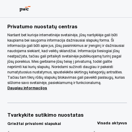
Skip
Skip
to
to
content
footer
PwC Lietuva
Apie mus
Naujienos
Verslo pardavimas:
Privatumo nuostatų centras
Naršant bet kurioje internetinėje svetainėje, jūsų naršyklėje gali būti
kaupiama bei saugoma informacija dažniausiai slapukų forma. Ši
informacija gali būti apie jus, jūsų pasirinkimus ar įrenginį ir dažniausiai
naudojama siekiant, kad veiktų sklandžiai. Informacija tiesiogiai jūsų
neatpažįsta, tačiau gali pritaikyti svetainėje publikuojamą turinį pagal
jūsų poreikius. Mes gerbiame jūsų teisę į privatumą, todėl galite
nepriimti kai kurių slapukų. Norėdami sužinoti daugiau ir pakeisti
numatytuosius nustatymus, spustelėkite skirtingų kategorijų antraštes.
Tačiau tam tikrų rūšių slapukų blokavimas gali paveikti paslaugų, kurias
Verslo pardavimas:
siūlome savo svetainėje, pasiekiamumą ir funkcionalumą.
Daugiau informacijos
kaip užtikrinti, kad
pirkėjas laikytųsi
Tvarkykite sutikimo nuostatas
Visada aktyvus
Griežtai privalomi slapukai
konfidencialumo