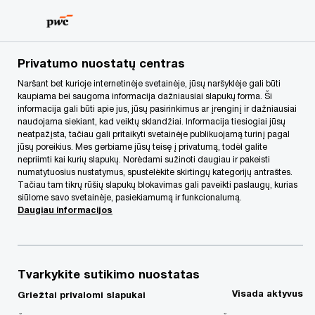
Skip
Skip
to
to
content
footer
PwC Lietuva
Apie mus
Naujienos
Masinis darbuotojų
Privatumo nuostatų centras
Naršant bet kurioje internetinėje svetainėje, jūsų naršyklėje gali būti
kaupiama bei saugoma informacija dažniausiai slapukų forma. Ši
Masinis darbuotojų
informacija gali būti apie jus, jūsų pasirinkimus ar įrenginį ir dažniausiai
naudojama siekiant, kad veiktų sklandžiai. Informacija tiesiogiai jūsų
išėjimas - vienas
neatpažįsta, tačiau gali pritaikyti svetainėje publikuojamą turinį pagal
jūsų poreikius. Mes gerbiame jūsų teisę į privatumą, todėl galite
nepriimti kai kurių slapukų. Norėdami sužinoti daugiau ir pakeisti
sudėtingiausių iššūkių
numatytuosius nustatymus, spustelėkite skirtingų kategorijų antraštes.
Tačiau tam tikrų rūšių slapukų blokavimas gali paveikti paslaugų, kurias
siūlome savo svetainėje, pasiekiamumą ir funkcionalumą.
verslui?
Daugiau informacijos
04/11/21
Tvarkykite sutikimo nuostatas
Visada aktyvus
Griežtai privalomi slapukai