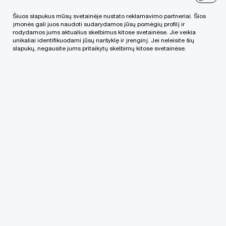
Šiuos slapukus mūsų svetainėje nustato reklamavimo partneriai. Šios
įmonės gali juos naudoti sudarydamos jūsų pomėgių profilį ir
„Sandoriai vyksta, tačiau užtrunka ilgiau,
rodydamos jums aktualius skelbimus kitose svetainėse. Jie veikia
unikaliai identifikuodami jūsų naršyklę ir įrenginį. Jei neleisite šių
negu visi norėtume, taip pat vis dar
slapukų, negausite jums pritaikytų skelbimų kitose svetainėse.
turime ir atsitraukiančių užsienio
investuotojų. Pirmąjį ketvirtį buvo bent
keletas atšauktų sandorių, kur užsienio
investuotojai atsitraukė paskutiniame
etape, tikėtina, labiausiai dėl geopolitinio
konteksto“
Rokas Žemaitis,„PwC“ Lietuvoje direktorius ir
sandorių paslaugų vadovas
Pasaulinis fonas