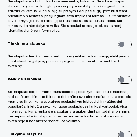
Šie slapukai yra būtini, kad svetainė veiktų tinkamai. Šios kategorijos
slapukų negalima išjungti. Įprastai jie yra nustatyti atsižvelgiant į jūsų
atliktus veiksmus, kurie susiję su prašymu dėl paslaugų, pvz: nustatant
privatumo nuostatas, prisijungiant arba užpildant formas. Galite nustatyti
savo naršyklę blokuoti arba įspėti jus apie šiuos slapukus, tačiau kai
kurios svetainės dalys neveiks. Šie slapukai nesaugo jokios asmenį
Verslų pardavimui šiuo metu nėra itin
identifikuojančios informacijos.
palankus metas. Neapibrėžtumo dėl
Tinkinimo slapukai
ekonomikos, prekybos karo ir muitų,
geopolitinių įtampų fone pirkėjai tapo
Šie slapukai leidžia mums vertini mūsų reklamos kampanijų efektyvumą
ir pritaikant pagal jūsų poreikius pagerinti jūsų patirtį naršant PwC
atsargesni, o derybos – ilgesnės ir
svetainę.
sudėtingesnės, liudija sandorių rinkos
Veiklos slapukai
dalyviai.
Šie slapukai leidžia mums suskaičiuoti apsilankymus ir srauto šaltinius,
kad galėtume išmatuoti ir pagerinti mūsų svetainės našumą. Jie padeda
mums sužinoti, kurie svetainės puslapiai yra labiausiai ir mažiausiai
Baltijos sandorių aktyvumą primažino platesnio
populiarūs, ir leidžia sekti, kuriuose puslapiuose lankosi vartotojai. Visa
informacija, kurią renka šie slapukai, yra apibendrinta ir todėl anoniminė.
masto geopolitiniai veiksniai, vertina
Rokas
Jei nepriimsite šių slapukų, mes nežinosime, kada jūs lankotės mūsų
Žemaitis
svetainėje ir negalėsite stebėti jos veikimo.
, „PwC“ Lietuvoje direktorius ir sandorių
paslaugų vadovas.
Taikymo slapukai