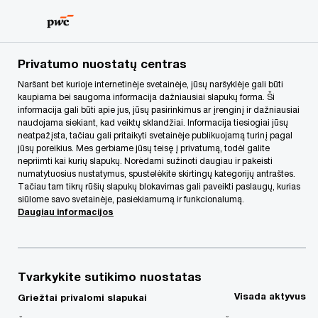
Skip
Skip
to
to
content
footer
PwC Lietuva
Apie mus
Naujienos
Geopolitika prista
Privatumo nuostatų centras
Naršant bet kurioje internetinėje svetainėje, jūsų naršyklėje gali būti
kaupiama bei saugoma informacija dažniausiai slapukų forma. Ši
informacija gali būti apie jus, jūsų pasirinkimus ar įrenginį ir dažniausiai
naudojama siekiant, kad veiktų sklandžiai. Informacija tiesiogiai jūsų
neatpažįsta, tačiau gali pritaikyti svetainėje publikuojamą turinį pagal
jūsų poreikius. Mes gerbiame jūsų teisę į privatumą, todėl galite
nepriimti kai kurių slapukų. Norėdami sužinoti daugiau ir pakeisti
numatytuosius nustatymus, spustelėkite skirtingų kategorijų antraštes.
Tačiau tam tikrų rūšių slapukų blokavimas gali paveikti paslaugų, kurias
Geopolitika pristabdė
siūlome savo svetainėje, pasiekiamumą ir funkcionalumą.
Daugiau informacijos
vietos sandorių rinką
Galimybių atsiveria drąsiems pirkėjams
Tvarkykite sutikimo nuostatas
Visada aktyvus
Griežtai privalomi slapukai