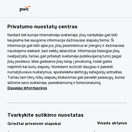
Skip
Skip
to
to
content
footer
PwC Lietuva
Apie mus
Naujienos
Susitarimas dėl F
Privatumo nuostatų centras
Naršant bet kurioje internetinėje svetainėje, jūsų naršyklėje gali būti
kaupiama bei saugoma informacija dažniausiai slapukų forma. Ši
informacija gali būti apie jus, jūsų pasirinkimus ar įrenginį ir dažniausiai
naudojama siekiant, kad veiktų sklandžiai. Informacija tiesiogiai jūsų
neatpažįsta, tačiau gali pritaikyti svetainėje publikuojamą turinį pagal
jūsų poreikius. Mes gerbiame jūsų teisę į privatumą, todėl galite
nepriimti kai kurių slapukų. Norėdami sužinoti daugiau ir pakeisti
numatytuosius nustatymus, spustelėkite skirtingų kategorijų antraštes.
Tačiau tam tikrų rūšių slapukų blokavimas gali paveikti paslaugų, kurias
Susitarimas dėl
siūlome savo svetainėje, pasiekiamumą ir funkcionalumą.
Daugiau informacijos
FASTER direktyvos
Tvarkykite sutikimo nuostatas
Visada aktyvus
Griežtai privalomi slapukai