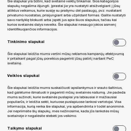
Šie slapukai yra būtini, kad svetainė veiktų tinkamai. Šios kategorijos
slapukų negalima išjungti. Įprastai jie yra nustatyti atsižvelgiant į jūsų
atliktus veiksmus, kurie susiję su prašymu dėl paslaugų, pvz: nustatant
privatumo nuostatas, prisijungiant arba užpildant formas. Galite nustatyti
2024 m. gegužę Taryba pasiekė susitarimą dėl
savo naršyklę blokuoti arba įspėti jus apie šiuos slapukus, tačiau kai
kurios svetainės dalys neveiks. Šie slapukai nesaugo jokios asmenį
greitesnio ir saugesnio išskaičiuojamųjų
identifikuojančios informacijos.
mokesčių permokos grąžinimo lengvatų
Tinkinimo slapukai
taikymo procedūrų, vadinamosios FASTER
direktyvos.
Šie slapukai leidžia mums vertini mūsų reklamos kampanijų efektyvumą
ir pritaikant pagal jūsų poreikius pagerinti jūsų patirtį naršant PwC
svetainę.
Tai vienas svarbesnių mokesčių srities
Veiklos slapukai
dokumentų, dėl kurių pavyko susitarti dar
Belgijos pirmininkavimo metu.
Šie slapukai leidžia mums suskaičiuoti apsilankymus ir srauto šaltinius,
kad galėtume išmatuoti ir pagerinti mūsų svetainės našumą. Jie padeda
mums sužinoti, kurie svetainės puslapiai yra labiausiai ir mažiausiai
populiarūs, ir leidžia sekti, kuriuose puslapiuose lankosi vartotojai. Visa
informacija, kurią renka šie slapukai, yra apibendrinta ir todėl anoniminė.
Ingrida Kemežienė, „PwC“ mokesčių ir teisės
Jei nepriimsite šių slapukų, mes nežinosime, kada jūs lankotės mūsų
paslaugų srities projektų vadovė, komentuoja, kad
svetainėje ir negalėsite stebėti jos veikimo.
FASTER iniciatyva nukreipta į saugesnes ir
Taikymo slapukai