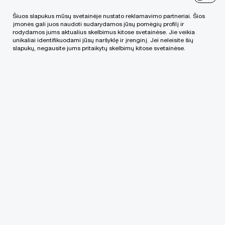
greitesnes procedūras, siekiant palengvinti
Šiuos slapukus mūsų svetainėje nustato reklamavimo partneriai. Šios
dvigubą apmokestinimą, o tai, tikėtina, padės
įmonės gali juos naudoti sudarydamos jūsų pomėgių profilį ir
rodydamos jums aktualius skelbimus kitose svetainėse. Jie veikia
paskatinti tarpvalstybines investicijas.
unikaliai identifikuodami jūsų naršyklę ir įrenginį. Jei neleisite šių
slapukų, negausite jums pritaikytų skelbimų kitose svetainėse.
Direktyva apima bendrą ES skaitmeninės
rezidavimo vietos mokesčių tikslais pažymą
(eTRC), kuri turėtų būti išduota per 14 kalendorinių
dienų, dvi pagreitintas procedūras, kurios papildo
kiekvienoje valstybėje narėje galiojančias
(mokestinės permokos) grąžinimo procedūras.
Valstybės narės gali rinktis lengvatos prie pajamų
šaltinio sistemą, greitojo grąžinimo sistemą arba
abiejų sistemų derinį. Be to, siekiant palengvinti
pagreitintas procedūras, bus įvesti nacionaliniai