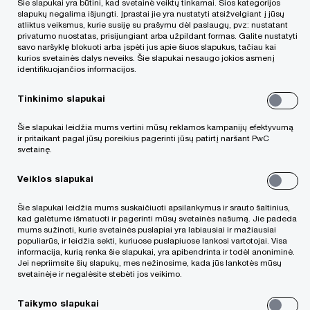
Šie slapukai yra būtini, kad svetainė veiktų tinkamai. Šios kategorijos
praranda apie 358
slapukų negalima išjungti. Įprastai jie yra nustatyti atsižvelgiant į jūsų
atliktus veiksmus, kurie susiję su prašymu dėl paslaugų, pvz: nustatant
privatumo nuostatas, prisijungiant arba užpildant formas. Galite nustatyti
milijardų eurų
savo naršyklę blokuoti arba įspėti jus apie šiuos slapukus, tačiau kai
kurios svetainės dalys neveiks. Šie slapukai nesaugo jokios asmenį
identifikuojančios informacijos.
Tinkinimo slapukai
Šie slapukai leidžia mums vertini mūsų reklamos kampanijų efektyvumą
ir pritaikant pagal jūsų poreikius pagerinti jūsų patirtį naršant PwC
svetainę.
Didžiausias privačiam verslui Vidurio ir Rytų
Veiklos slapukai
Europos (VRE) regione kylantis iššūkis yra susijęs
Šie slapukai leidžia mums suskaičiuoti apsilankymus ir srauto šaltinius,
su vis didėjančiu talentingų darbuotojų trūkumu.
kad galėtume išmatuoti ir pagerinti mūsų svetainės našumą. Jie padeda
mums sužinoti, kurie svetainės puslapiai yra labiausiai ir mažiausiai
„PwC“ apklausos, kurioje dalyvavo 600 privačių
populiarūs, ir leidžia sekti, kuriuose puslapiuose lankosi vartotojai. Visa
informacija, kurią renka šie slapukai, yra apibendrinta ir todėl anoniminė.
bendrovių ir verslo įmonių iš penkiolikos VRE
Jei nepriimsite šių slapukų, mes nežinosime, kada jūs lankotės mūsų
svetainėje ir negalėsite stebėti jos veikimo.
regiono šalių (angl.
EMEA Private Business Survey
2019
), rezultatai atskleidžia, kad net ketvirtadalis
Taikymo slapukai