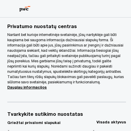
Skip
Skip
to
to
content
footer
PwC Lietuva
Apie mus
Naujienos
Dėl talentų trūkum
Privatumo nuostatų centras
Naršant bet kurioje internetinėje svetainėje, jūsų naršyklėje gali būti
kaupiama bei saugoma informacija dažniausiai slapukų forma. Ši
informacija gali būti apie jus, jūsų pasirinkimus ar įrenginį ir dažniausiai
naudojama siekiant, kad veiktų sklandžiai. Informacija tiesiogiai jūsų
neatpažįsta, tačiau gali pritaikyti svetainėje publikuojamą turinį pagal
jūsų poreikius. Mes gerbiame jūsų teisę į privatumą, todėl galite
nepriimti kai kurių slapukų. Norėdami sužinoti daugiau ir pakeisti
numatytuosius nustatymus, spustelėkite skirtingų kategorijų antraštes.
Tačiau tam tikrų rūšių slapukų blokavimas gali paveikti paslaugų, kurias
Dėl talentų trūkumo
siūlome savo svetainėje, pasiekiamumą ir funkcionalumą.
Daugiau informacijos
Vidurio ir Rytų
Europos privačios
Tvarkykite sutikimo nuostatas
Visada aktyvus
Griežtai privalomi slapukai
bendrovės kasmet