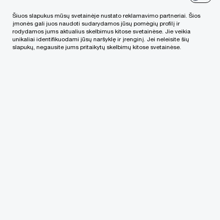
apklaustų įmonių dėl kompetentingų darbuotojų
Šiuos slapukus mūsų svetainėje nustato reklamavimo partneriai. Šios
trūkumo kasmet praranda daugiau nei 5 %
įmonės gali juos naudoti sudarydamos jūsų pomėgių profilį ir
rodydamos jums aktualius skelbimus kitose svetainėse. Jie veikia
pajamų. Remiantis „PwC“ skaičiavimais, dėl
unikaliai identifikuodami jūsų naršyklę ir įrenginį. Jei neleisite šių
slapukų, negausite jums pritaikytų skelbimų kitose svetainėse.
talentų trūkumo regiono įmonės kasmet praranda
358 milijardų eurų pajamų ir tai tik kalbant apie
privataus verslo sektorių. O tai yra daugiau nei
Kroatijos, Vengrijos ir Slovakijos bendras vidaus
produktas kartu sudėjus.
Rimvydas Jogėla, verslo konsultacijų bendrovės
„PwC“ vadovaujantis partneris Lietuvoje, teigia:
„Kvalifikuotų darbuotojų trūkumas neleidžia
bendrovėms realizuoti viso verslo
potencialo. Personalo atranka ir valdymas yra
pagrindinis veiksnys, lemiantis įmonės veiklos