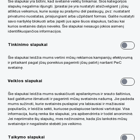
Šie slapukai yra būtini, kad svetainė veiktų tinkamai. Šios kategorijos
verslininkui
slapukų negalima išjungti. Įprastai jie yra nustatyti atsižvelgiant į jūsų
atliktus veiksmus, kurie susiję su prašymu dėl paslaugų, pvz: nustatant
privatumo nuostatas, prisijungiant arba užpildant formas. Galite nustatyti
savo naršyklę blokuoti arba įspėti jus apie šiuos slapukus, tačiau kai
kurios svetainės dalys neveiks. Šie slapukai nesaugo jokios asmenį
identifikuojančios informacijos.
Tinkinimo slapukai
Šie slapukai leidžia mums vertini mūsų reklamos kampanijų efektyvumą
ir pritaikant pagal jūsų poreikius pagerinti jūsų patirtį naršant PwC
Verslo pradžia yra didelis iššūkis kiekvienam
svetainę.
pradedančiajam verslininkui ir reikalauja
Veiklos slapukai
neparastai daug darbo bei laiko. Itin dažnai
yra priimamas sprendimas verslą kurti kartu
Šie slapukai leidžia mums suskaičiuoti apsilankymus ir srauto šaltinius,
kad galėtume išmatuoti ir pagerinti mūsų svetainės našumą. Jie padeda
su partneriais – šeimos nariais, draugais ar
mums sužinoti, kurie svetainės puslapiai yra labiausiai ir mažiausiai
populiarūs, ir leidžia sekti, kuriuose puslapiuose lankosi vartotojai. Visa
pažįstamais. Tačiau su kiekvienais metais
informacija, kurią renka šie slapukai, yra apibendrinta ir todėl anoniminė.
Jei nepriimsite šių slapukų, mes nežinosime, kada jūs lankotės mūsų
keičiasi ir auga ne tik įkurtas verslas, bet ir
svetainėje ir negalėsite stebėti jos veikimo.
žmonės, kurie jį valdo. Todėl galima teigti,
Taikymo slapukai
kad išvengti ginčų tarp akcininkų yra