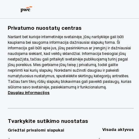
Skip
Skip
to
to
content
footer
PwC Lietuva
Apie mus
Naujienos
Akcininkų sutartis
Privatumo nuostatų centras
Naršant bet kurioje internetinėje svetainėje, jūsų naršyklėje gali būti
kaupiama bei saugoma informacija dažniausiai slapukų forma. Ši
informacija gali būti apie jus, jūsų pasirinkimus ar įrenginį ir dažniausiai
naudojama siekiant, kad veiktų sklandžiai. Informacija tiesiogiai jūsų
neatpažįsta, tačiau gali pritaikyti svetainėje publikuojamą turinį pagal
jūsų poreikius. Mes gerbiame jūsų teisę į privatumą, todėl galite
nepriimti kai kurių slapukų. Norėdami sužinoti daugiau ir pakeisti
numatytuosius nustatymus, spustelėkite skirtingų kategorijų antraštes.
Tačiau tam tikrų rūšių slapukų blokavimas gali paveikti paslaugų, kurias
Akcininkų sutartis –
siūlome savo svetainėje, pasiekiamumą ir funkcionalumą.
Daugiau informacijos
natūralus
pasirinkimas
Tvarkykite sutikimo nuostatas
Visada aktyvus
Griežtai privalomi slapukai
kiekvienam