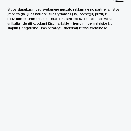
neįmanoma. Klausimas – kaip juos suvaldyti ir
Šiuos slapukus mūsų svetainėje nustato reklamavimo partneriai. Šios
įmonės gali juos naudoti sudarydamos jūsų pomėgių profilį ir
išspręsti.
rodydamos jums aktualius skelbimus kitose svetainėse. Jie veikia
unikaliai identifikuodami jūsų naršyklę ir įrenginį. Jei neleisite šių
slapukų, negausite jums pritaikytų skelbimų kitose svetainėse.
„Akcininkų ginčai dažnai neapsiriboja tik
akcininkų vidiniais nesutarimais, kurie,
atrodytų, „blogiausiu“ atveju gali pereiti į
bylinėjimosi teisme ar arbitraže etapą ir
yra gražiai išsprendžiami. Šie ginčai
neretai tampa vieši ir sukelia žalą tiek
bendrovei, tiek ir patiems akcininkams,
ypač jeigu apima dideles bendroves ir
(ar) šių bendrovių akcininkai yra ryškios,
ekscentriškos asmenybės.“
Maksimas Saveljevas, Vyr. projektų vadovas,
Advokatas, „PwC Legal“