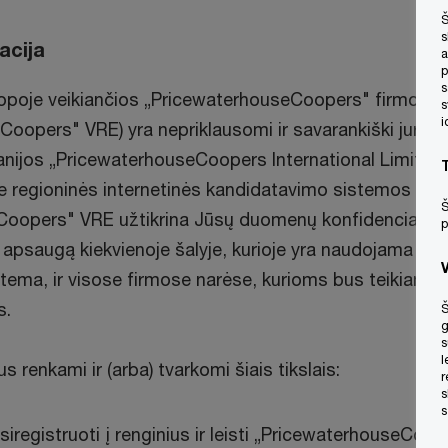
Š
s
acija
a
p
s
uropoje veikiančios „PricewaterhouseCoopers" firmos n
s
i
oopers" VRE) yra nepriklausomi ir savarankiški juridin
anijos „PricewaterhouseCoopers International Limited"
prie regioninės internetinės kandidatavimo sistemos tink
Š
Coopers" VRE užtikrina Jūsų duomenų konfidencialumą
p
psaugą kiekvienoje šalyje, kurioje yra naudojama ši
tema, ir visose firmose narėse, kurioms bus teikiami
s.
Š
g
s
l
renkami ir (arba) tvarkomi šiais tikslais:
r
s
s
siregistruoti į renginius ir leisti „PricewaterhouseCoop