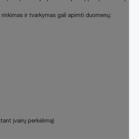
inkimas ir tvarkymas gali apimti duomenų:
itant įvairų perkėlimą)