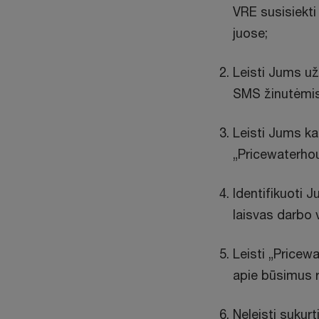
VRE susisiekti
juose;
Leisti Jums užs
SMS žinutėmis
Leisti Jums kan
„Pricewaterho
Identifikuoti J
laisvas darbo v
Leisti „Pricew
apie būsimus re
Neleisti sukurt