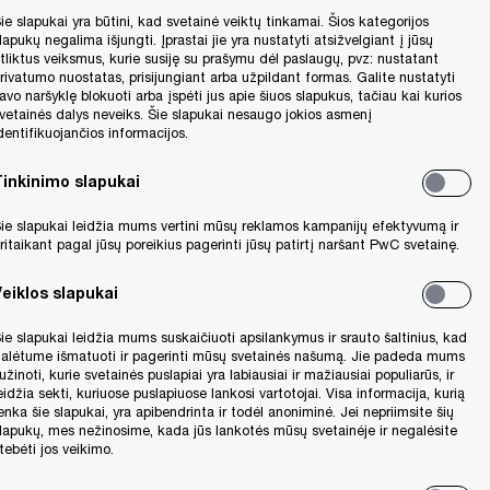
ie slapukai yra būtini, kad svetainė veiktų tinkamai. Šios kategorijos
lapukų negalima išjungti. Įprastai jie yra nustatyti atsižvelgiant į jūsų
tliktus veiksmus, kurie susiję su prašymu dėl paslaugų, pvz: nustatant
rivatumo nuostatas, prisijungiant arba užpildant formas. Galite nustatyti
avo naršyklę blokuoti arba įspėti jus apie šiuos slapukus, tačiau kai kurios
arės
vetainės dalys neveiks. Šie slapukai nesaugo jokios asmenį
dentifikuojančios informacijos.
iai
 dalis,
Tinkinimo slapukai
lo.
ie slapukai leidžia mums vertini mūsų reklamos kampanijų efektyvumą ir
 ir
ritaikant pagal jūsų poreikius pagerinti jūsų patirtį naršant PwC svetainę.
Veiklos slapukai
ie slapukai leidžia mums suskaičiuoti apsilankymus ir srauto šaltinius, kad
alėtume išmatuoti ir pagerinti mūsų svetainės našumą. Jie padeda mums
užinoti, kurie svetainės puslapiai yra labiausiai ir mažiausiai populiarūs, ir
eidžia sekti, kuriuose puslapiuose lankosi vartotojai. Visa informacija, kurią
enka šie slapukai, yra apibendrinta ir todėl anoniminė. Jei nepriimsite šių
lapukų, mes nežinosime, kada jūs lankotės mūsų svetainėje ir negalėsite
tebėti jos veikimo.
ers"