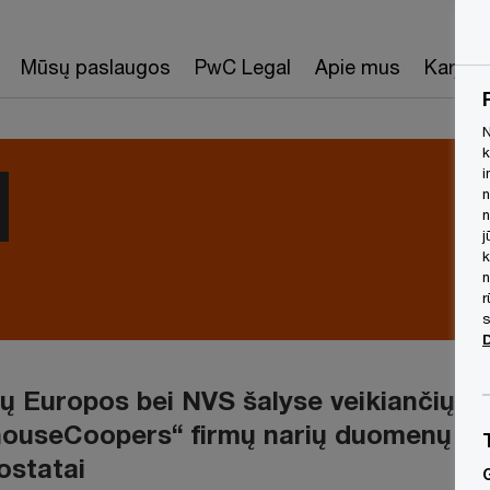
Mūsų paslaugos
PwC Legal
Apie mus
Karjera
N
k
i
n
n
j
k
n
r
s
tų Europos bei NVS šalyse veikiančių
houseCoopers“ firmų narių duomenų
ostatai