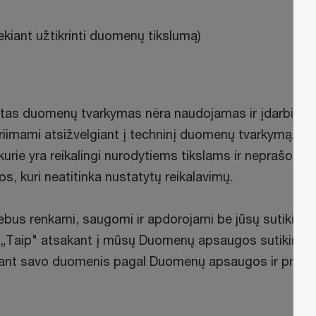
ekiant užtikrinti duomenų tikslumą)
tas duomenų tvarkymas nėra naudojamas ir įdarbinim
riimami atsižvelgiant į techninį duomenų tvarkymą. R
kurie yra reikalingi nurodytiems tikslams ir neprašoma
os, kuri neatitinka nustatytų reikalavimų.
us renkami, saugomi ir apdorojami be jūsų sutikimo
„Taip" atsakant į mūsų Duomenų apsaugos sutikimo
kiant savo duomenis pagal Duomenų apsaugos ir priva