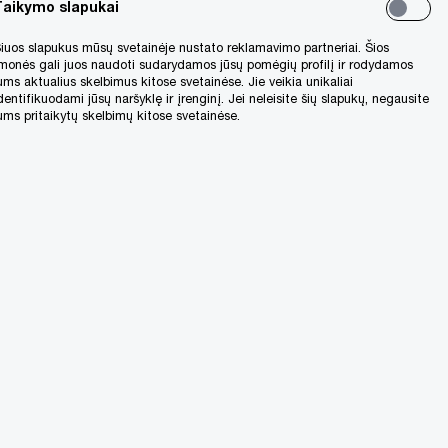
Taikymo slapukai
vimą
iuos slapukus mūsų svetainėje nustato reklamavimo partneriai. Šios
monės gali juos naudoti sudarydamos jūsų pomėgių profilį ir rodydamos
ums aktualius skelbimus kitose svetainėse. Jie veikia unikaliai
 (arba)
dentifikuodami jūsų naršyklę ir įrenginį. Jei neleisite šių slapukų, negausite
ums pritaikytų skelbimų kitose svetainėse.
a)
ti
je.