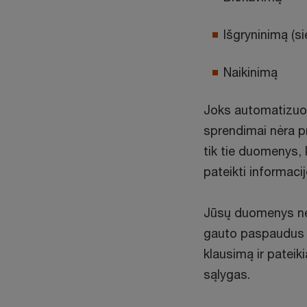
Išgryninimą (si
Naikinimą
Joks automatizuo
sprendimai nėra p
tik tie duomenys, 
pateikti informacij
Jūsų duomenys neb
gauto paspaudus 
klausimą ir patei
sąlygas.