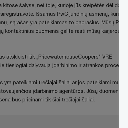
a kitose šalyse, nei toje, kurioje jūs kreipėtės dėl darb
iregistravote. Išsamus PwC juridinių asmenų, kurie tu
enų, sąrašas yra pateikiamas to paprašius. Mūsų Pers
jų kontaktinius duomenis galite rasti mūsų karjeros
s atskleisti tik „PricewaterhouseCoopers" VRE
e tiesiogiai dalyvauja įdarbinimo ir atrankos procese.
yra pateikiami trečiajai šaliai ar jos pateikiami mums
tstovaujančios įdarbinimo agentūros, Jūsų duomenys i
a bus prieinami tik šiai trečiajai šaliai.