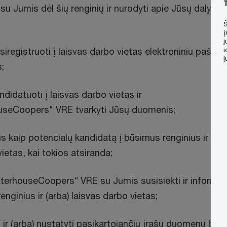
 su Jumis dėl šių renginių ir nurodyti apie Jūsų dalyva
Š
į
j
iregistruoti į laisvas darbo vietas elektroniniu paštu ir
i
j
;
didatuoti į laisvas darbo vietas ir
useCoopers" VRE tvarkyti Jūsų duomenis;
us kaip potencialų kandidatą į būsimus renginius ir (arb
ietas, kai tokios atsiranda;
aterhouseCoopers“ VRE su Jumis susisiekti ir informuo
nginius ir (arba) laisvas darbo vietas;
i ir (arba) nustatyti pasikartojančių įrašų duomenų bazė