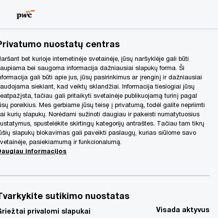
Lithuania
LT
Search
Privatumo nuostatų centras
aršant bet kurioje internetinėje svetainėje, jūsų naršyklėje gali būti
aupiama bei saugoma informacija dažniausiai slapukų forma. Ši
nformacija gali būti apie jus, jūsų pasirinkimus ar įrenginį ir dažniausiai
audojama siekiant, kad veiktų sklandžiai. Informacija tiesiogiai jūsų
eatpažįsta, tačiau gali pritaikyti svetainėje publikuojamą turinį pagal
ūsų poreikius. Mes gerbiame jūsų teisę į privatumą, todėl galite nepriimti
ai kurių slapukų. Norėdami sužinoti daugiau ir pakeisti numatytuosius
ustatymus, spustelėkite skirtingų kategorijų antraštes. Tačiau tam tikrų
ūšių slapukų blokavimas gali paveikti paslaugų, kurias siūlome savo
vetainėje, pasiekiamumą ir funkcionalumą.
Daugiau informacijos
Tvarkykite sutikimo nuostatas
Visada aktyvus
Griežtai privalomi slapukai