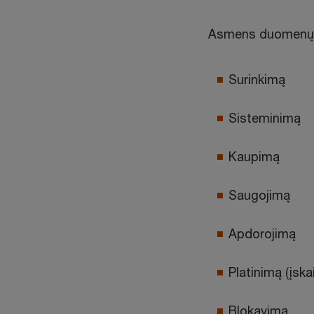
Asmens duomenų r
Surinkimą
Sisteminimą
Kaupimą
Saugojimą
Apdorojimą
Platinimą (įska
Blokavimą