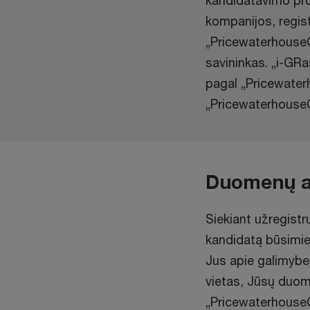
kandidatavimo pr
kompanijos, regist
„Pricewaterhouse
savininkas. „i-GR
pagal „Pricewater
„PricewaterhouseC
Duomenų a
Siekiant užregistr
kandidatą būsimie
Jus apie galimybes
vietas, Jūsų duome
„Pricewaterhouse