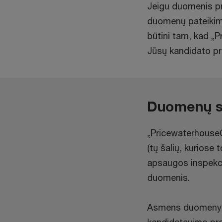
Jeigu duomenis pra
duomenų pateikima
būtini tam, kad „P
Jūsų kandidato p
Duomenų s
„PricewaterhouseC
(tų šalių, kuriose
apsaugos inspekci
duomenis.
Asmens duomenys, k