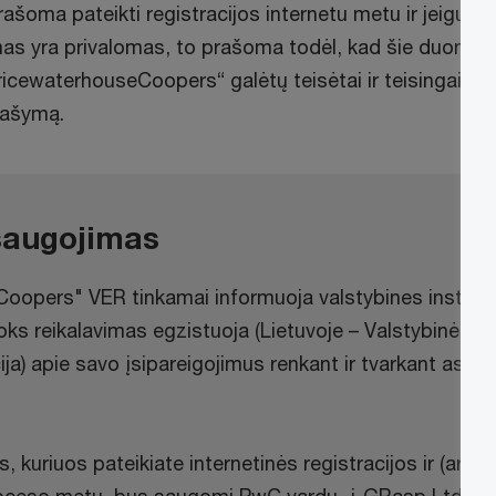
šoma pateikti registracijos internetu metu ir jeigu ši
s yra privalomas, to prašoma todėl, kad šie duomen
ricewaterhouseCoopers“ galėtų teisėtai ir teisingai tva
rašymą.
augojimas
oopers" VER tinkamai informuoja valstybines instituc
 toks reikalavimas egzistuoja (Lietuvoje – Valstybinė 
ja) apie savo įsipareigojimus renkant ir tvarkant asm
uriuos pateikiate internetinės registracijos ir (arba)