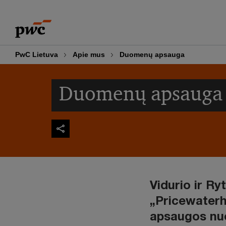
Skip
Skip
to
to
content
footer
PwC Lietuva
Apie mus
Duomenų apsauga
Duomenų apsauga
Vidurio ir Ry
„Pricewater
apsaugos nu