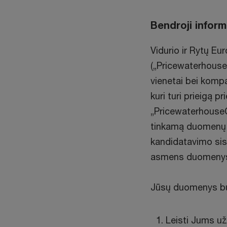
Bendroji inform
Vidurio ir Rytų E
(„PricewaterhouseC
vienetai bei komp
kuri turi prieigą 
„Pricewaterhouse
tinkamą duomenų a
kandidatavimo sis
asmens duomeny
Jūsų duomenys bus 
Leisti Jums už