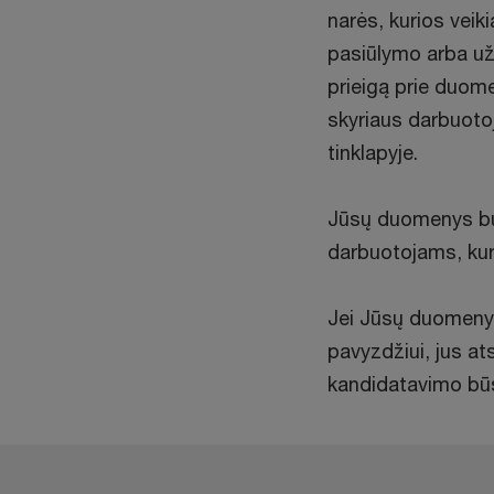
narės, kurios veiki
pasiūlymo arba užs
prieigą prie duom
skyriaus darbuoto
tinklapyje.
Jūsų duomenys bu
darbuotojams, kuri
Jei Jūsų duomenys 
pavyzdžiui, jus a
kandidatavimo būsen