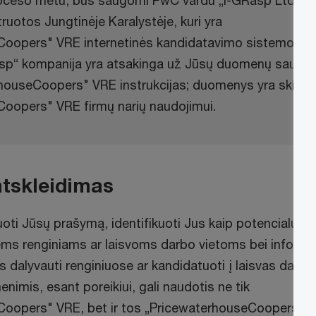
oceso metu, bus saugomi PwC vardu „i-GRasp Ltd.“
ruotos Jungtinėje Karalystėje, kuri yra
Coopers" VRE internetinės kandidatavimo sistemos
asp“ kompanija yra atsakinga už Jūsų duomenų saugo
houseCoopers" VRE instrukcijas; duomenys yra skirti t
oopers" VRE firmų narių naudojimui.
tskleidimas
uoti Jūsų prašymą, identifikuoti Jus kaip potencialų
ms renginiams ar laisvoms darbo vietoms bei informu
 dalyvauti renginiuose ar kandidatuoti į laisvas darbo
nimis, esant poreikiui, gali naudotis ne tik
Coopers" VRE, bet ir tos „PricewaterhouseCoopers" f