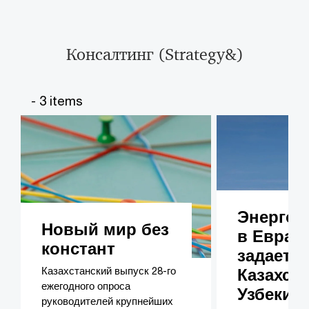
Консалтинг (Strategy&)​​​
- 3 items
Энергоп
Новый мир без
в Еврази
констант
задает т
Казахстанский выпуск 28-го
Казахст
ежегодного опроса
Узбекис
руководителей крупнейших