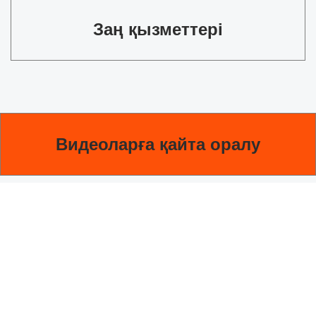
Заң қызметтері​
Видеоларға қайта оралу​​