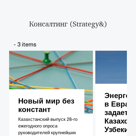
Консалтинг (Strategy&)​​​
- 3 items
Энергоп
Новый мир без
в Еврази
констант
задает т
Казахстанский выпуск 28-го
Казахст
ежегодного опроса
Узбекис
руководителей крупнейших