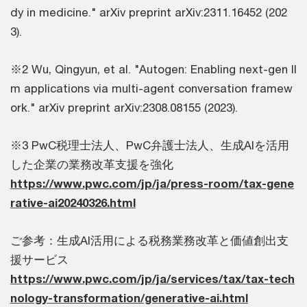
dy in medicine." arXiv preprint arXiv:2311.16452 (202
3).
※2 Wu, Qingyun, et al. "Autogen: Enabling next-gen ll
m applications via multi-agent conversation framew
ork." arXiv preprint arXiv:2308.08155 (2023).
※3 PwC税理士法人、PwC弁護士法人、生成AIを活用
した企業の業務改革支援を強化
https://www.pwc.com/jp/ja/press-room/tax-gene
rative-ai20240326.html
ご参考：生成AI活用による税務業務改革と価値創出支
援サービス
https://www.pwc.com/jp/ja/services/tax/tax-tech
nology-transformation/generative-ai.html