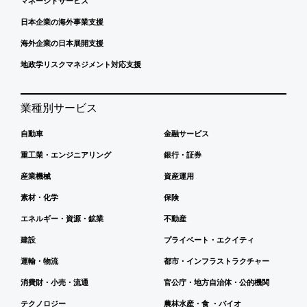
マネージドサービス
日本企業の海外事業支援
海外企業の日本展開支援
地政学リスクマネジメント対応支援
業種別サービス
自動車
金融サービス
重工業・エンジニアリング
銀行・証券
産業機械
資産運用
素材・化学
保険
エネルギー・資源・鉱業
不動産
建設
プライベート・エクイティ
運輸・物流
都市・インフラストラクチャー
消費財・小売・流通
官公庁・地方自治体・公的機関
テクノロジー
農林水産・食 ・バイオ