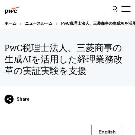
Skip
Skip
to
to
content
footer
ホーム
ニュースルーム
PwC税理士法人、三菱商事の生成AIを
PwC税理士法人、三菱商事の
生成AIを活用した経理業務改
革の実証実験を支援
Share
English