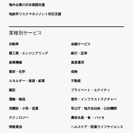
海外企業の日本展開支援
地政学リスクマネジメント対応支援
業種別サービス
自動車
金融サービス
重工業・エンジニアリング
銀行・証券
産業機械
資産運用
素材・化学
保険
エネルギー・資源・鉱業
不動産
建設
プライベート・エクイティ
運輸・物流
都市・インフラストラクチャー
消費財・小売・流通
官公庁・地方自治体・公的機関
テクノロジー
農林水産・食 ・バイオ
情報通信
ヘルスケア・医薬ライフサイエンス