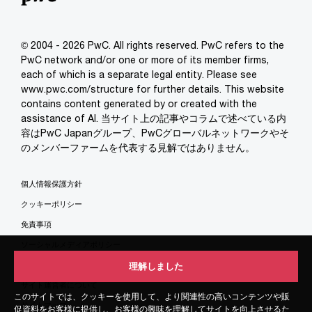
© 2004 - 2026 PwC. All rights reserved. PwC refers to the
PwC network and/or one or more of its member firms,
each of which is a separate legal entity. Please see
www.pwc.com/structure for further details. This website
contains content generated by or created with the
assistance of AI. 当サイト上の記事やコラムで述べている内
容はPwC Japanグループ、PwCグローバルネットワークやそ
のメンバーファームを代表する見解ではありません。
個人情報保護方針
クッキーポリシー
免責事項
ソーシャルメディアポリシー
特定商取引法に基づく表示
理解しました
理解しました
サイト運営者について
このサイトでは、クッキーを使用して、より関連性の高いコンテンツや販
このサイトでは、クッキーを使用して、より関連性の高いコンテンツや販
サイトマップ
促資料をお客様に提供し、お客様の興味を理解してサイトを向上させるた
促資料をお客様に提供し、お客様の興味を理解してサイトを向上させるた