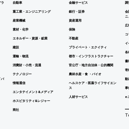
アラ
自動車
金融サービス
調
重工業・エンジニアリング
銀行・証券
会
ニ
産業機械
資産運用
広
素材・化学
保険
コ
エネルギー・資源・鉱業
不動産
イ
建設
プライベート・エクイティ
各
運輸・物流
都市・インフラストラクチャー
書
消費財・小売・流通
官公庁・地方自治体・公的機関
寄
テクノロジー
農林水産・食 ・バイオ
イバ
動
情報通信
ヘルスケア・医薬ライフサイエン
ス
事
エンタテイメント&メディア
人材サービス
e
ホスピタリティ&レジャー
商社
T