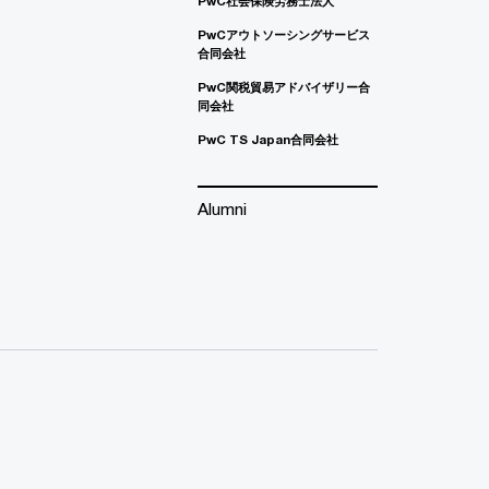
PwC社会保険労務士法人
PwCアウトソーシングサービス
合同会社
PwC関税貿易アドバイザリー合
同会社
PwC TS Japan合同会社
Alumni