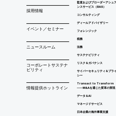
監査およびブローダーアシュ
ンスサービス（BAS）
採用情報
コンサルティング
ディールアドバイザリー
イベント／セミナー
フォレンジック
税務
ニュースルーム
法務
サステナビリティ
リスク＆ガバナンス
コーポレートサステナ
ビリティ
サイバーセキュリティ＆プラ
シー
Transact to Transform
情報提供ホットライン
――M&Aを通じた変革の実現
データ＆AI
マネージドサービス
日本企業の海外事業支援