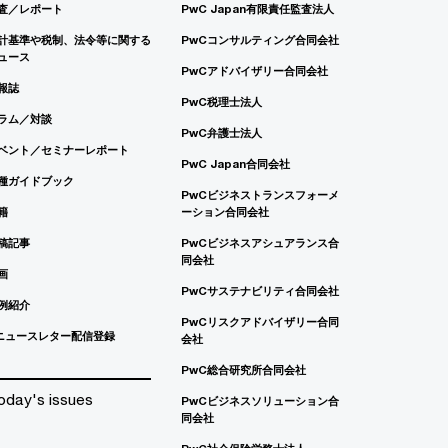
査／レポート
PwC Japan有限責任監査法人
計基準や税制、法令等に関する
PwCコンサルティング合同会社
ュース
PwCアドバイザリー合同会社
報誌
PwC税理士法人
ラム／対談
PwC弁護士法人
ベント／セミナーレポート
PwC Japan合同会社
種ガイドブック
PwCビジネストランスフォーメ
籍
ーション合同会社
稿記事
PwCビジネスアシュアランス合
同会社
画
PwCサステナビリティ合同会社
例紹介
PwCリスクアドバイザリー合同
ニュースレター配信登録
会社
PwC総合研究所合同会社
oday's issues
PwCビジネスソリューション合
同会社