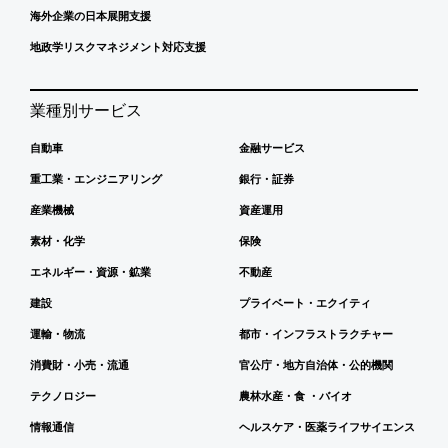
海外企業の日本展開支援
地政学リスクマネジメント対応支援
業種別サービス
自動車
金融サービス
重工業・エンジニアリング
銀行・証券
産業機械
資産運用
素材・化学
保険
エネルギー・資源・鉱業
不動産
建設
プライベート・エクイティ
運輸・物流
都市・インフラストラクチャー
消費財・小売・流通
官公庁・地方自治体・公的機関
テクノロジー
農林水産・食 ・バイオ
情報通信
ヘルスケア・医薬ライフサイエンス