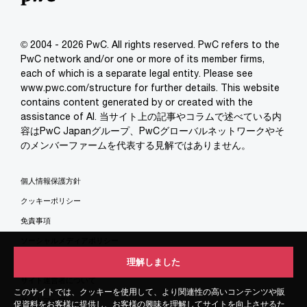
© 2004 - 2026 PwC. All rights reserved. PwC refers to the
PwC network and/or one or more of its member firms,
each of which is a separate legal entity. Please see
www.pwc.com/structure for further details. This website
contains content generated by or created with the
assistance of AI. 当サイト上の記事やコラムで述べている内
容はPwC Japanグループ、PwCグローバルネットワークやそ
のメンバーファームを代表する見解ではありません。
個人情報保護方針
クッキーポリシー
免責事項
ソーシャルメディアポリシー
特定商取引法に基づく表示
理解しました
理解しました
サイト運営者について
このサイトでは、クッキーを使用して、より関連性の高いコンテンツや販
このサイトでは、クッキーを使用して、より関連性の高いコンテンツや販
サイトマップ
促資料をお客様に提供し、お客様の興味を理解してサイトを向上させるた
促資料をお客様に提供し、お客様の興味を理解してサイトを向上させるた