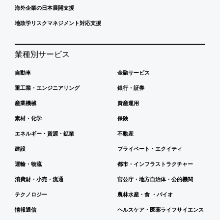
海外企業の日本展開支援
地政学リスクマネジメント対応支援
業種別サービス
自動車
金融サービス
重工業・エンジニアリング
銀行・証券
産業機械
資産運用
素材・化学
保険
エネルギー・資源・鉱業
不動産
建設
プライベート・エクイティ
運輸・物流
都市・インフラストラクチャー
消費財・小売・流通
官公庁・地方自治体・公的機関
テクノロジー
農林水産・食 ・バイオ
情報通信
ヘルスケア・医薬ライフサイエンス