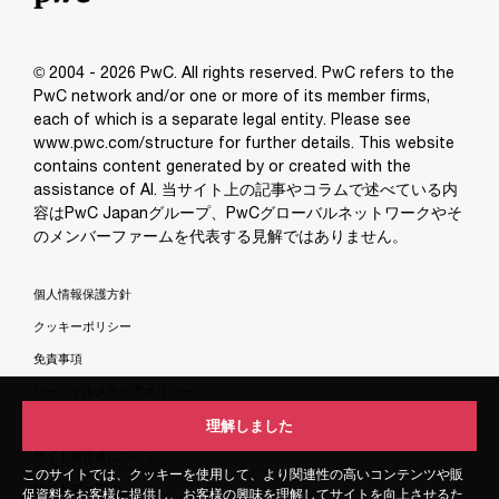
© 2004 - 2026 PwC. All rights reserved. PwC refers to the
PwC network and/or one or more of its member firms,
each of which is a separate legal entity. Please see
www.pwc.com/structure for further details. This website
contains content generated by or created with the
assistance of AI. 当サイト上の記事やコラムで述べている内
容はPwC Japanグループ、PwCグローバルネットワークやそ
のメンバーファームを代表する見解ではありません。
個人情報保護方針
クッキーポリシー
免責事項
ソーシャルメディアポリシー
特定商取引法に基づく表示
理解しました
理解しました
サイト運営者について
このサイトでは、クッキーを使用して、より関連性の高いコンテンツや販
このサイトでは、クッキーを使用して、より関連性の高いコンテンツや販
サイトマップ
促資料をお客様に提供し、お客様の興味を理解してサイトを向上させるた
促資料をお客様に提供し、お客様の興味を理解してサイトを向上させるた