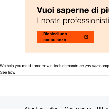
Vuoi saperne di p
I nostri professionist
Richiedi una
consulenza
We help you meet tomorrow’s tech demands
so you can
compe
See how
About us
Blog
Media centre
Uffici