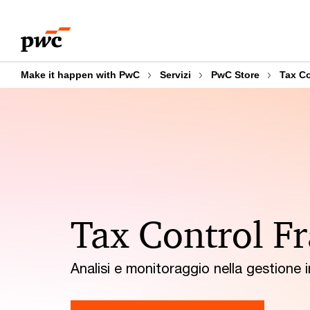
Skip
Skip
Naviga tra i contenuti
Overview
Cos'è
to
to
content
footer
Make it happen with PwC
Servizi
PwC Store
Tax C
Tax Control 
Analisi e monitoraggio nella gestione i