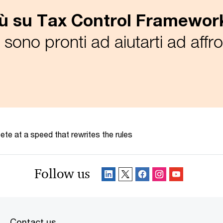
iù su Tax Control Framewor
i sono pronti ad aiutarti ad affro
te at a speed that rewrites the rules
Follow us
Contact us