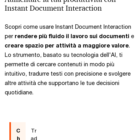
Instant Document Interaction
Scopri come usare Instant Document Interaction
per
rendere più fluido il lavoro sui documenti
e
creare spazio per attività a maggiore valore
.
Lo strumento, basato su tecnologia dell'AI, ti
permette di cercare contenuti in modo più
intuitivo, tradurre testi con precisione e svolgere
altre attività che supportano le tue decisioni
quotidiane.
C
Tr
Ch
M
Su
Pr
h
ad
it
ee
m
es