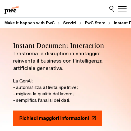
Skip
Skip
Naviga tra i contenuti
to
to
content
footer
Make it happen with PwC
Servizi
PwC Store
Instant 
Instant Document Interaction
Trasforma la disruption in vantaggio:
reinventa il business con l'intelligenza
artificiale generativa.
La GenAI:
- automatizza attività ripetitive;
- migliora la qualità del lavoro;
- semplifica l’analisi dei dati.
Richiedi maggiori informazioni