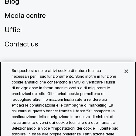
Blog
Media centre
Uffici
Contact us
Su questo sito sono attivi cookie di natura tecnica
necessari per il suo funzionamento. Sono inoltre in funzione
cookie analitici che consentono a PwC di verificare i flussi
di navigazione in forma anonimizzata e di migliorare le
© 2017 - 2026 PwC. All rights reserved. PwC refers to the
prestazioni del sito. Gli ulteriori cookie permettono di
PwC network and/or one or more of its member firms, each
raccogliere altre informazioni finalizzate a rendere più
of which is a separate legal entity. Please see
efficaci le comunicazioni e le campagne di marketing. La
www.pwc.com/structure
for further details.
chiusura di questo banner tramite il tasto “X” comporta la
continuazione della navigazione in assenza di sistemi di
tracciamento diversi dai cookie tecnici e da quelli analitici.
Transparency Report
Selezionando la voce "Impostazioni dei cookie” l’utente può
stabilire, in base alle proprie preferenze, l’attivazione delle
Legal & Privacy