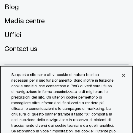
Blog
Media centre
Uffici
Contact us
Su questo sito sono attivi cookie di natura tecnica
necessari per il suo funzionamento. Sono inoltre in funzione
cookie analitici che consentono a PwC di verificare i flussi
di navigazione in forma anonimizzata e di migliorare le
© 2017 - 2026 PwC. All rights reserved. PwC refers to the
prestazioni del sito. Gli ulteriori cookie permettono di
PwC network and/or one or more of its member firms, each
raccogliere altre informazioni finalizzate a rendere più
of which is a separate legal entity. Please see
efficaci le comunicazioni e le campagne di marketing. La
www.pwc.com/structure
for further details.
chiusura di questo banner tramite il tasto “X” comporta la
continuazione della navigazione in assenza di sistemi di
tracciamento diversi dai cookie tecnici e da quelli analitici.
Transparency Report
Selezionando la voce "Impostazioni dei cookie” l’utente può