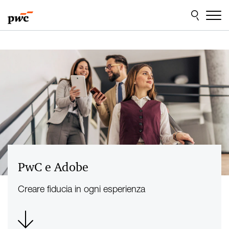
Skip
Skip
to
to
content
footer
PwC e Adobe
Creare fiducia in ogni esperienza