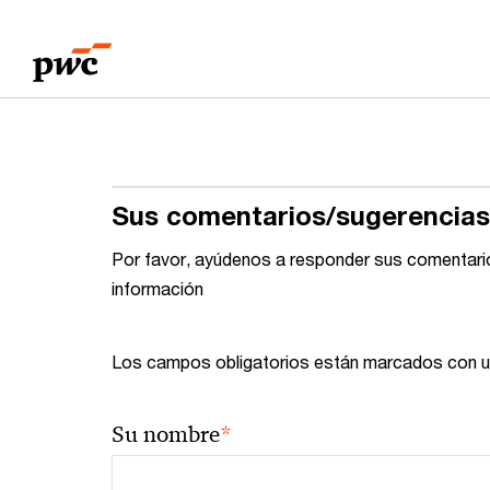
Skip
Skip
to
to
content
footer
Sus comentarios/sugerencias
Por favor, ayúdenos a responder sus comentario
información
Los campos obligatorios están marcados con u
*
Su nombre