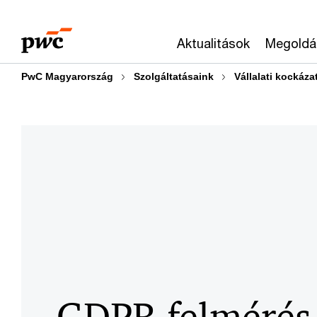
Skip
Skip
to
to
Aktualitások
Megoldá
content
footer
PwC Magyarország
Szolgáltatásaink
Vállalati kockáza
GDPR felmérés