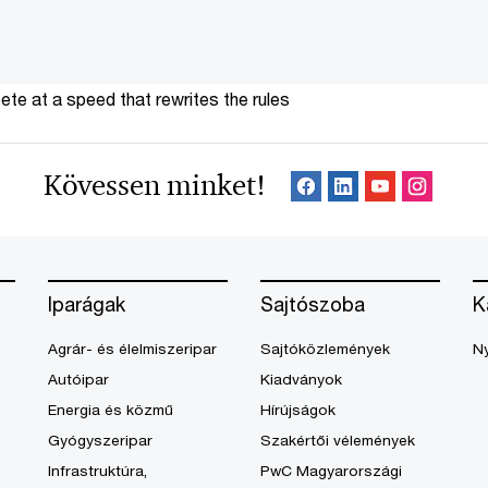
te at a speed that rewrites the rules
Kövessen minket!
Iparágak
Sajtószoba
K
Agrár- és élelmiszeripar
Sajtóközlemények
Ny
Autóipar
Kiadványok
Energia és közmű
Hírújságok
Gyógyszeripar
Szakértői vélemények
Infrastruktúra,
PwC Magyarországi