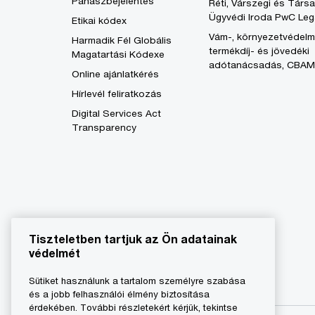
Panaszbejelentés
Réti, Várszegi és Társa
Ügyvédi Iroda PwC Leg
Etikai kódex
Vám-, környezetvédelm
Harmadik Fél Globális
termékdíj- és jövedéki
Magatartási Kódexe
adótanácsadás, CBAM
Online ajánlatkérés
Hírlevél feliratkozás
Digital Services Act
Transparency
Tiszteletben tartjuk az Ön adatainak
védelmét
Sütiket használunk a tartalom személyre szabása
és a jobb felhasználói élmény biztosítása
érdekében. További részletekért kérjük, tekintse