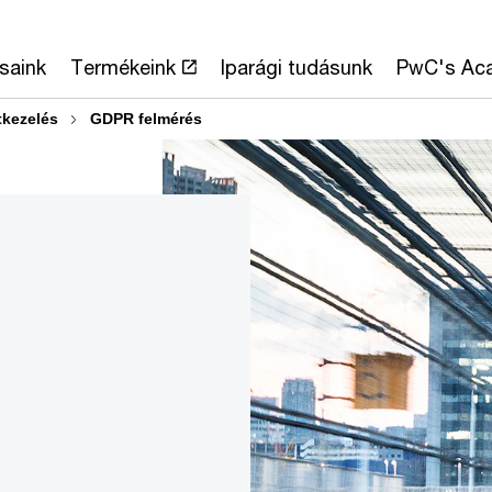
saink
Termékeink
Iparági tudásunk
PwC's Ac
tkezelés
GDPR felmérés