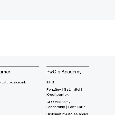
arrier
PwC's Academy
itott pozícióink
IFRS
Pénzügy | Számvitel |
Kreditpontok
CFO Academy |
Leadership | Soft Skills
Diplomát nyújtó és angol