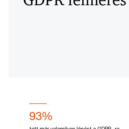
93%
tett már valamilyen lépést a GDPR -ra