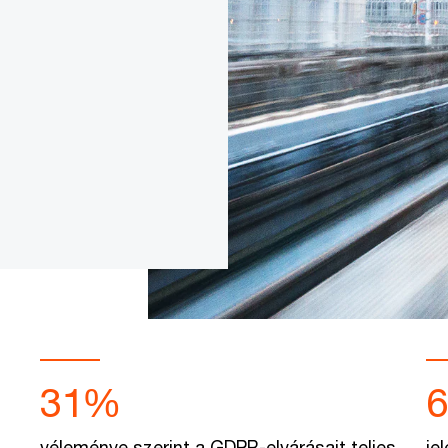
31%
véleménye szerint a GDPR-elvárásait teljes
je