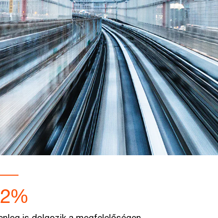
62%
lenleg is dolgozik a megfelelőségen