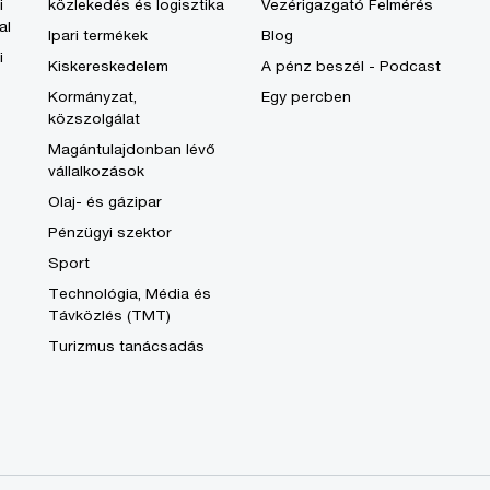
i
közlekedés és logisztika
Vezérigazgató Felmérés
al
Ipari termékek
Blog
i
Kiskereskedelem
A pénz beszél - Podcast
Kormányzat,
Egy percben
közszolgálat
Magántulajdonban lévő
vállalkozások
Olaj- és gázipar
Pénzügyi szektor
Sport
Technológia, Média és
Távközlés (TMT)
Turizmus tanácsadás