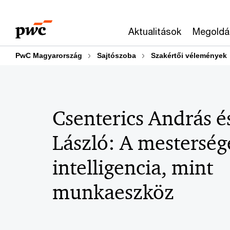
Skip
Skip
to
to
Aktualitások
Megoldá
content
footer
PwC Magyarország
Sajtószoba
Szakértői vélemények
Csenterics András é
László: A mesterség
intelligencia, mint
munkaeszköz