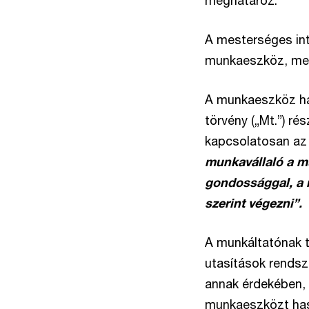
meghatároz.
A mesterséges int
munkaeszköz, mely
A munkaeszköz has
törvény („Mt.”) r
kapcsolatosan az 
munkavállaló a m
gondossággal, a 
szerint végezni”.
A munkáltatónak t
utasítások rendsz
annak érdekében, 
munkaeszközt hasz