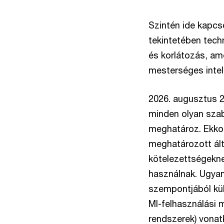
Szintén ide kapcso
tekintetében tech
és korlátozás, am
mesterséges intel
2026. augusztus 2
minden olyan sza
meghatároz. Ekkor
meghatározott ált
kötelezettségekne
használnak. Ugyan
szempontjából kül
MI-felhasználási 
rendszerek) vonat