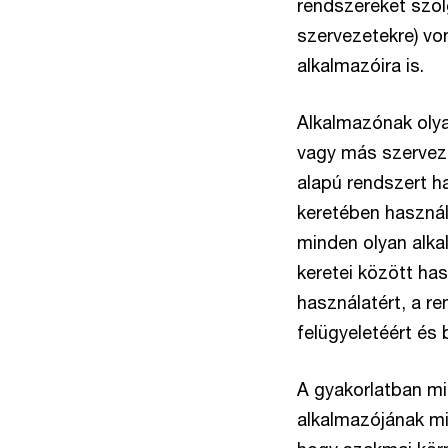
rendszereket szol
szervezetekre) vo
alkalmazóira is.
Alkalmazónak olya
vagy más szervezet
alapú rendszert h
keretében használj
minden olyan alka
keretei között ha
használatért, a r
felügyeletéért és
A gyakorlatban mi
alkalmazójának mi