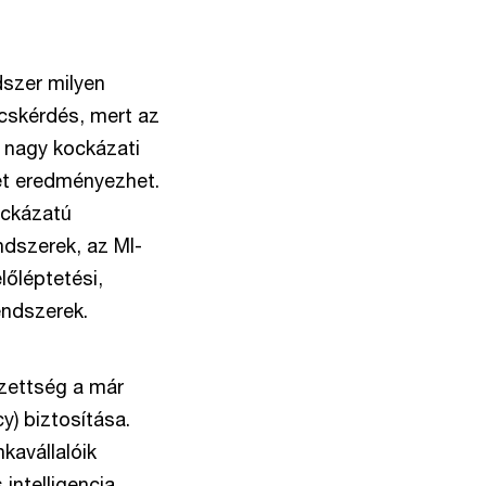
dszer milyen
cskérdés, mert az
e nagy kockázati
et eredményezhet.
ockázatú
ndszerek, az MI-
lőléptetési,
endszerek.
ezettség a már
y) biztosítása.
kavállalóik
intelligencia