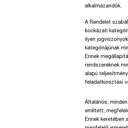
alkalmazandók.
A Rendelet szabál
kockázati kategór
ilyen jogviszonyo
kategóriájúnak mi
Ennek megállapítá
rendszereknek min
alapú teljesítmén
feladatkiosztási 
Általános, minden
említett, megfelel
Ennek keretében a
megfelelő ismeret