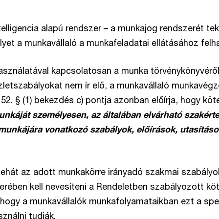
elligencia alapú rendszer – a munkajog rendszerét tek
et a munkavállaló a munkafeladatai ellátásához felha
ználatával kapcsolatosan a munka törvénykönyvéről s
észletszabályokat nem ír elő, a munkavállaló munkavég
52. § (1) bekezdés c) pontja azonban előírja, hogy köt
unkáját személyesen, az általában elvárható szakért
munkájára vonatkozó szabályok, előírások, utasítás
ehát az adott munkakörre irányadó szakmai szabályok
erében kell nevesíteni a Rendeletben szabályozott kö
hogy a munkavállalók munkafolyamataikban ezt a spec
nálni tudják.