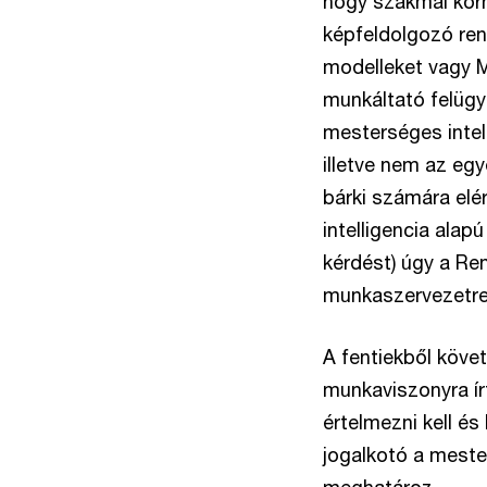
hogy szakmai körn
képfeldolgozó ren
modelleket vagy M
munkáltató felügye
mesterséges intel
illetve nem az eg
bárki számára elé
intelligencia ala
kérdést) úgy a Re
munkaszervezetre
A fentiekből köve
munkaviszonyra ír
értelmezni kell é
jogalkotó a meste