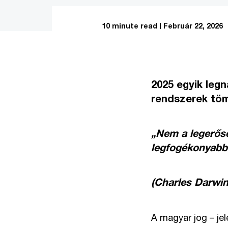
10 minute read
Február 22, 2026
2025 egyik leg
rendszerek töm
„Nem a legerőse
legfogékonyabb 
(Charles Darwin
A magyar jog – jel