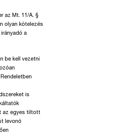
r az Mt. 11/A. §
n olyan kötelezés
 irányadó a
 be kell vezetni
kozóan
a Rendeletben
dszereket is
káltatók
 az egyes tiltott
st levonó
zően