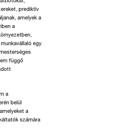
hatbotokat,
reket, prediktív
ljanak, amelyek a
yiben a
környezetben,
 munkavállaló egy
– mesterséges
 nem függő
adott
em a
rén belül
 amelyeket a
nkáltatók számára