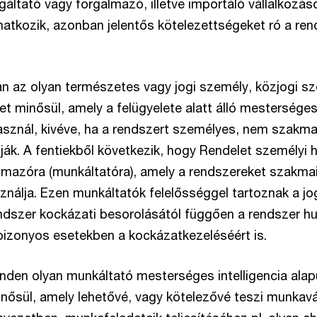
gáltató vagy forgalmazó, illetve importáló vállalkozás
natkozik, azonban jelentős kötelezettségeket ró a re
n az olyan természetes vagy jogi személy, közjogi s
 minősül, amely a felügyelete alatt álló mesterséges 
asznál, kivéve, ha a rendszert személyes, nem szakm
ák. A fentiekből következik, hogy Rendelet személyi h
lmazóra (munkáltatóra), amely a rendszereket szakmai
sználja. Ezen munkáltatók felelősséggel tartoznak a j
endszer kockázati besorolásától függően a rendszer 
 bizonyos esetekben a kockázatkezeléséért is.
nden olyan munkáltató mesterséges intelligencia alap
nősül, amely lehetővé, vagy kötelezővé teszi munkavá