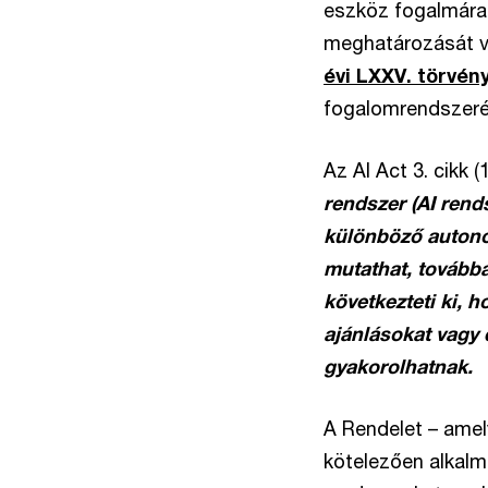
eszköz fogalmára
meghatározását v
évi LXXV. törvén
fogalomrendszeré
Az AI Act 3. cikk (
rendszer (AI rend
különböző autonó
mutathat, továbbá
következteti ki, 
ajánlásokat vagy 
gyakorolhatnak.
A Rendelet – amel
kötelezően alkalm