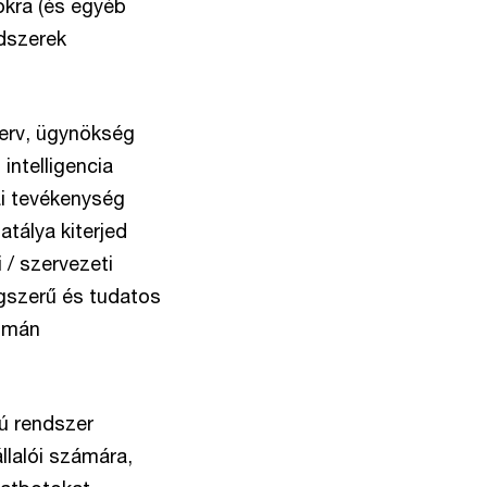
okra (és egyéb
ndszerek
zerv, ügynökség
intelligencia
ai tevékenység
atálya kiterjed
 / szervezeti
ogszerű és tudatos
humán
ú rendszer
llalói számára,