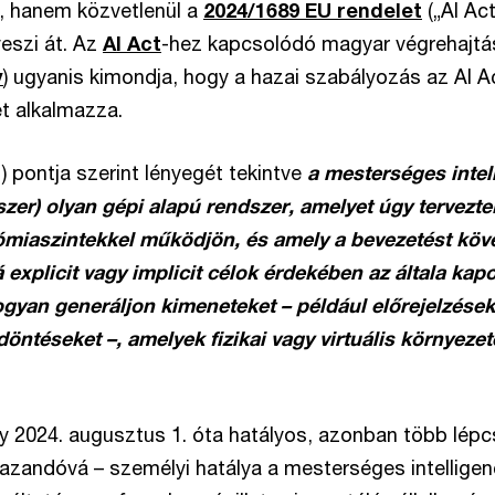
, hanem közvetlenül a
2024/1689 EU rendelet
(„AI Ac
eszi át. Az
AI Act
-hez kapcsolódó magyar végrehajtás
y
) ugyanis kimondja, hogy a hazai szabályozás az AI A
t alkalmazza.
1) pontja szerint lényegét tekintve
a mesterséges intel
szer) olyan gépi alapú rendszer, amelyet úgy tervezte
miaszintekkel működjön, és amely a bevezetést köve
 explicit vagy implicit célok érdekében az általa ka
hogyan generáljon kimeneteket – például előrejelzéseke
döntéseket –, amelyek fizikai vagy virtuális környezet
y 2024. augusztus 1. óta hatályos, azonban több lépc
azandóvá – személyi hatálya a mesterséges intelligen