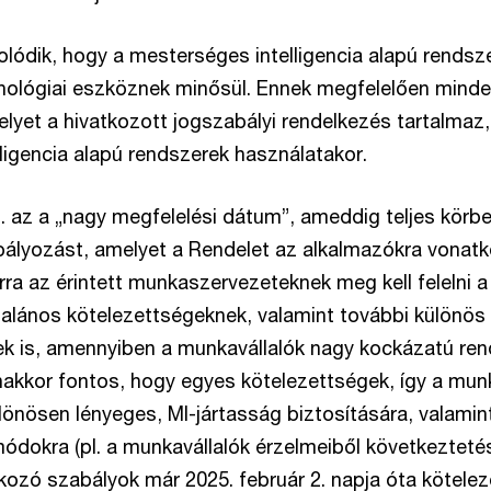
lódik, hogy a mesterséges intelligencia alapú rendsze
nológiai eszköznek minősül. Ennek megfelelően minde
elyet a hivatkozott jogszabályi rendelkezés tartalmaz,
ligencia alapú rendszerek használatakor.
. az a „nagy megfelelési dátum”, ameddig teljes körben
bályozást, amelyet a Rendelet az alkalmazókra vonat
ra az érintett munkaszervezeteknek meg kell felelni 
alános kötelezettségeknek, valamint további különös
k is, amennyiben a munkavállalók nagy kockázatú ren
akkor fontos, hogy egyes kötelezettségek, így a mun
önösen lényeges, MI-jártasság biztosítására, valamint
módokra (pl. a munkavállalók érzelmeiből következteté
kozó szabályok már 2025. február 2. napja óta kötele