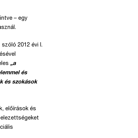
intve – egy
sznál.
zóló 2012 évi I.
zésével
eles
„a
elemmel és
ok és szokások
, előírások és
telezettségeket
iális