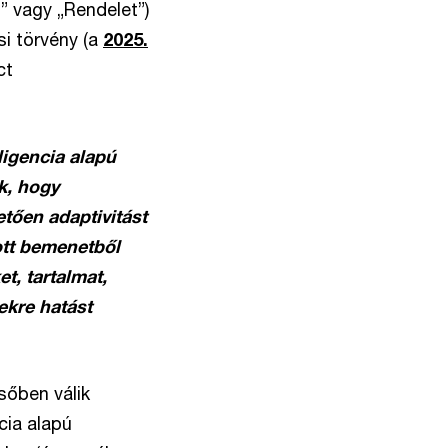
t” vagy „Rendelet”)
i törvény (a
2025.
ct
ligencia alapú
k, hogy
tően adaptivitást
pott bemenetből
t, tartalmat,
ekre hatást
sőben válik
cia alapú