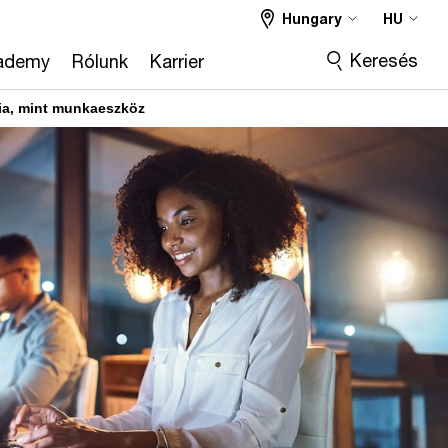
Hungary
HU
Keresés
ademy
Rólunk
Karrier
cia, mint munkaeszköz