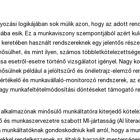
yozási logikájában sok múlik azon, hogy az adott ren
iába esik. Ez a munkaviszony szempontjából azért kul
k keretében használt rendszereknek egy jelentős rész
nősülhet, és mint ilyen, számos többletkötelezettség
sa esetről-esetre történő vizsgálatot igényel. Nagy k
ősülnek például a jelöltszűrő és önéletrajz-elemző re
yértékelő és munkavállaló-monitorozó rendszerek, az e
vagy munkafeltételmódosítási döntéseket támogató r
 alkalmazónak minősülő munkáltatóra kiterjedő kötel
ő és munkaszervezetre szabott MI-jártasság (AI literac
 munkáltatóknak gondoskodniuk kell arról, hogy a mun
ekkel rendelkezzenek az általuk használt mesterséges 