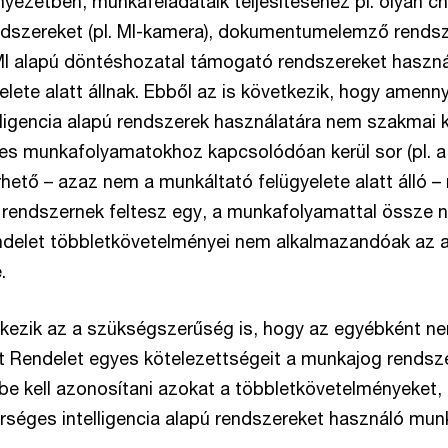
yezetben, munkafeladataik teljesítéséhez pl. olyan c
dszereket (pl. MI-kamera), dokumentumelemző rendsze
I alapú döntéshozatal támogató rendszereket haszná
lete alatt állnak. Ebből az is következik, hogy amenn
ligencia alapú rendszerek használatára nem szakmai 
yes munkafolyamatokhoz kapcsolódóan kerül sor (pl. a
rhető – azaz nem a munkáltató felügyelete alatt álló 
pú rendszernek feltesz egy, a munkafolyamattal össze
ndelet többletkövetelményei nem alkalmazandóak az 
.
tkezik az a szükségszerűség is, hogy az egyébként n
t Rendelet egyes kötelezettségeit a munkajog rendsze
s be kell azonosítani azokat a többletkövetelményeket,
rséges intelligencia alapú rendszereket használó mu