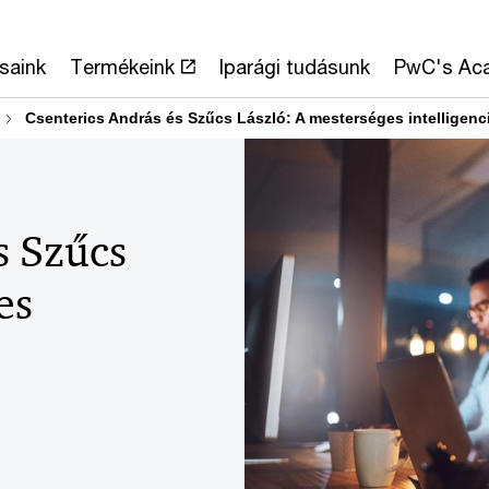
saink
Termékeink
Iparági tudásunk
PwC's Ac
Csenterics András és Szűcs László: A mesterséges intelligen
s Szűcs
es