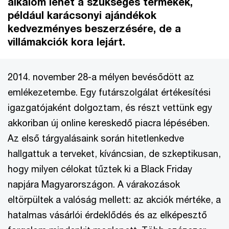
alkalom lehet a szükséges termékek,
például karácsonyi ajándékok
kedvezményes beszerzésére, de a
villámakciók kora lejárt.
2014. november 28-a mélyen bevésődött az
emlékezetembe. Egy futárszolgálat értékesítési
igazgatójaként dolgoztam, és részt vettünk egy
akkoriban új online kereskedő piacra lépésében.
Az első tárgyalásaink során hitetlenkedve
hallgattuk a terveket, kíváncsian, de szkeptikusan,
hogy milyen célokat tűztek ki a Black Friday
napjára Magyarországon. A várakozások
eltörpültek a valóság mellett: az akciók mértéke, a
hatalmas vásárlói érdeklődés és az elképesztő