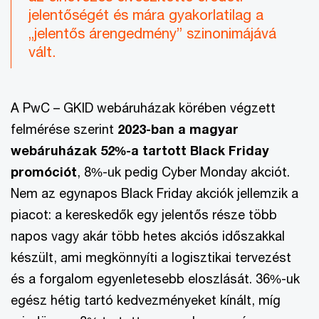
jelentőségét és mára gyakorlatilag a
„jelentős árengedmény” szinonimájává
vált.
A PwC – GKID webáruházak körében végzett
felmérése szerint
2023-ban a magyar
webáruházak 52%-a tartott Black Friday
promóciót
, 8%-uk pedig Cyber Monday akciót.
Nem az egynapos Black Friday akciók jellemzik a
piacot: a kereskedők egy jelentős része több
napos vagy akár több hetes akciós időszakkal
készült, ami megkönnyíti a logisztikai tervezést
és a forgalom egyenletesebb eloszlását. 36%-uk
egész hétig tartó kedvezményeket kínált, míg