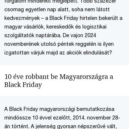
forgalom mindenkit meglepett. Több százezer
csomag egyetlen nap alatt, soha nem látott
kedvezmények – a Black Friday hirtelen bekerült a
magyar vásárlók, kereskedők és logisztikai
szolgáltatók naptárába. De vajon 2024
novemberének utolsó péntek reggelén is ilyen
izgatottan várjuk majd az akciók elindulását?
10 éve robbant be Magyarországra a
Black Friday
A Black Friday magyarországi bemutatkozása
mindössze 10 évvel ezelőtt, 2014. november 28-
án történt. A jelenség gyorsan népszerűvé vált,