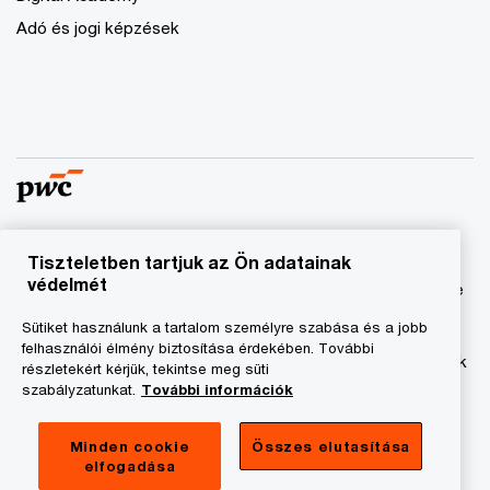
Adó és jogi képzések
Tiszteletben tartjuk az Ön adatainak
© 2023 - 2026 PwC. Minden jog fenntartva. A „PwC”
védelmét
kifejezés a PricewaterhouseCoopers Könyvvizsgáló Kft.-re
és a PricewaterhouseCoopers Magyarország Kft.-re utal,
Sütiket használunk a tartalom személyre szabása és a jobb
amelyek az önálló és független jogi személyekből álló
felhasználói élmény biztosítása érdekében. További
PricewaterhouseCoopers International Limited hálózatának
részletekért kérjük, tekintse meg süti
tagja.
szabályzatunkat.
További információk
Adatkezelési tájékoztató
Minden cookie
Összes elutasítása
elfogadása
Cookie tájékoztató