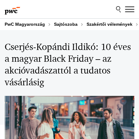
Skip
Skip
to
to
content
footer
PwC Magyarország
Sajtószoba
Szakértői vélemények
Cserjés-Kopándi Ildikó: 10 éves
a magyar Black Friday – az
akcióvadászattól a tudatos
vásárlásig