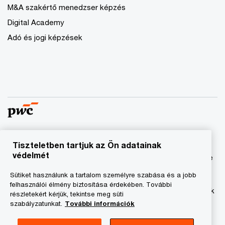
M&A szakértő menedzser képzés
Digital Academy
Adó és jogi képzések
Tiszteletben tartjuk az Ön adatainak
© 2023 - 2026 PwC. Minden jog fenntartva. A „PwC”
védelmét
kifejezés a PricewaterhouseCoopers Könyvvizsgáló Kft.-re
és a PricewaterhouseCoopers Magyarország Kft.-re utal,
Sütiket használunk a tartalom személyre szabása és a jobb
amelyek az önálló és független jogi személyekből álló
felhasználói élmény biztosítása érdekében. További
PricewaterhouseCoopers International Limited hálózatának
részletekért kérjük, tekintse meg süti
tagja.
szabályzatunkat.
További információk