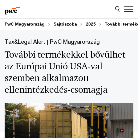
Skip
Skip
to
to
content
footer
PwC Magyarország
Sajtószoba
2025
További termék
Tax&Legal Alert | PwC Magyarország
További termékekkel bővülhet
az Európai Unió USA-val
szemben alkalmazott
ellenintézkedés-csomagja