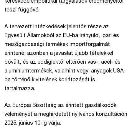
kereskedelempolitikai tárgyalások eredményeitől
teszi függővé.
A tervezett intézkedések jelentős része az
Egyesült Államokból az EU-ba irányuló, ipari és
mezőgazdasági termékek importforgalmát
érintené, azonban a javaslat újabb tételekkel
bővült, és az eddigiektől eltérően vas-, acél- és
alumíniumtermékek, valamint vegyi anyagok USA-
ba történő kivitelének korlátozását is
tartalmazza.
Az Európai Bizottság az érintett gazdálkodók
véleményét a meghirdetett nyilvános konzultáción
2025. június 10-ig várja.