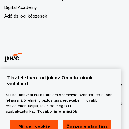
Digital Academy
Adó és jogi képzések
Tiszteletben tartjuk az Ön adatainak
© 2023 - 2026 PwC. Minden jog fenntartva. A „PwC”
védelmét
kifejezés a PricewaterhouseCoopers Könyvvizsgáló Kft.-re
és a PricewaterhouseCoopers Magyarország Kft.-re utal,
Sütiket használunk a tartalom személyre szabása és a jobb
amelyek az önálló és független jogi személyekből álló
felhasználói élmény biztosítása érdekében. További
PricewaterhouseCoopers International Limited hálózatának
részletekért kérjük, tekintse meg süti
tagja.
szabályzatunkat.
További információk
Adatkezelési tájékoztató
Minden cookie
Összes elutasítása