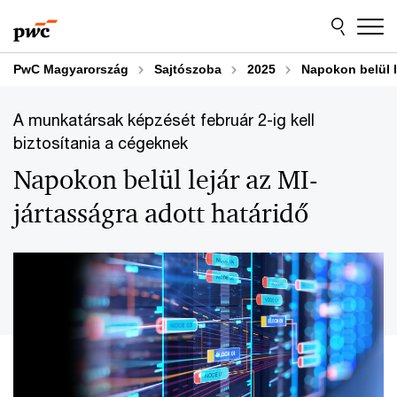
Skip
Skip
to
to
content
footer
PwC Magyarország
Sajtószoba
2025
Napokon belül l
A munkatársak képzését február 2-ig kell
biztosítania a cégeknek
Napokon belül lejár az MI-
jártasságra adott határidő