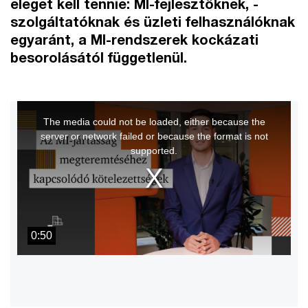
eleget kell tennie: MI-fejlesztőknek, -
szolgáltatóknak és üzleti felhasználóknak
egyaránt, a MI-rendszerek kockázati
besorolásától függetlenül.
This
The media could not be loaded, either because the
is
server or network failed or because the format is not
a
supported.
modal
window.
0:50