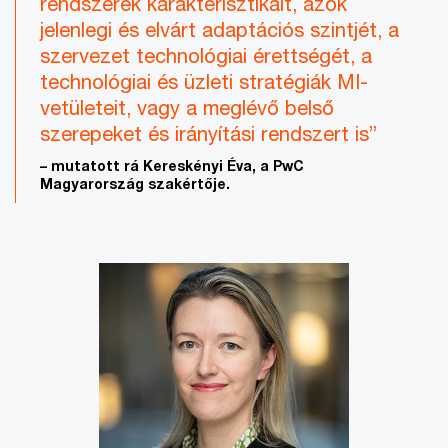
rendszerek karakterisztikáit, azok
jelenlegi és elvárt adaptációs szintjét, a
szervezet technológiai érettségét, a
technológiai és üzleti stratégiák MI-
vetületeit, vagy a meglévő belső
szerepeket és irányítási rendszert is”
– mutatott rá Kereskényi Éva, a PwC
Magyarország szakértője.