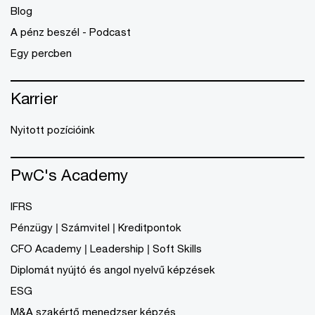
Blog
A pénz beszél - Podcast
Egy percben
Karrier
Nyitott pozícióink
PwC's Academy
IFRS
Pénzügy | Számvitel | Kreditpontok
CFO Academy | Leadership | Soft Skills
Diplomát nyújtó és angol nyelvű képzések
ESG
M&A szakértő menedzser képzés