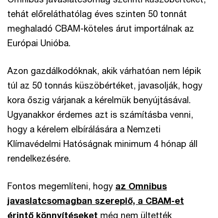
tehát előreláthatólag éves szinten 50 tonnát
meghaladó CBAM-köteles árut importálnak az
Európai Unióba.
Azon gazdálkodóknak, akik várhatóan nem lépik
túl az 50 tonnás küszöbértéket, javasolják, hogy
kora őszig várjanak a kérelmük benyújtásával.
Ugyanakkor érdemes azt is számításba venni,
hogy a kérelem elbírálására a Nemzeti
Klímavédelmi Hatóságnak minimum 4 hónap áll
rendelkezésére.
Fontos megemlíteni, hogy
az Omnibus
javaslatcsomagban szereplő, a CBAM-et
érintő könnyítéseket
még nem ültették