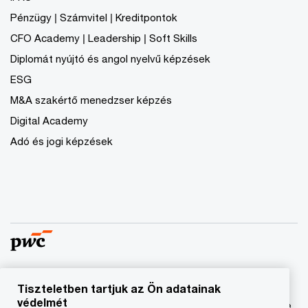
Pénzügy | Számvitel | Kreditpontok
CFO Academy | Leadership | Soft Skills
Diplomát nyújtó és angol nyelvű képzések
ESG
M&A szakértő menedzser képzés
Digital Academy
Adó és jogi képzések
Tiszteletben tartjuk az Ön adatainak
© 2023 - 2026 PwC. Minden jog fenntartva. A „PwC”
védelmét
kifejezés a PricewaterhouseCoopers Könyvvizsgáló Kft.-re