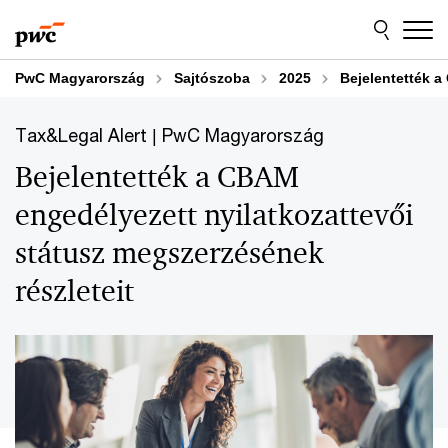
Skip
Skip
to
to
content
footer
PwC Magyarország
Sajtószoba
2025
Bejelentették a
Tax&Legal Alert | PwC Magyarország
Bejelentették a CBAM
engedélyezett nyilatkozattevői
státusz megszerzésének
részleteit