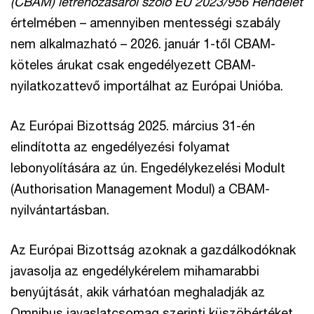
(CBAM) létrehozásáról szóló EU 2023/956 Rendelet
értelmében – amennyiben mentességi szabály
nem alkalmazható – 2026. január 1-től CBAM-
köteles árukat csak engedélyezett CBAM-
nyilatkozattevő importálhat az Európai Unióba.
Az Európai Bizottság 2025. március 31-én
elindította az engedélyezési folyamat
lebonyolítására az ún. Engedélykezelési Modult
(Authorisation Management Modul) a CBAM-
nyilvántartásban.
Az Európai Bizottság azoknak a gazdálkodóknak
javasolja az engedélykérelem mihamarabbi
benyújtását, akik várhatóan meghaladják az
Omnibus javaslatcsomag szerinti küszöbértéket,