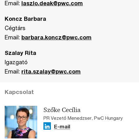
Email:
laszlo.deak@pwc.com
Koncz Barbara
Cégtárs
Email:
barbara.koncz@pwc.com
Szalay Rita
Igazgató
Email:
rita.szalay@pwc.com
Kapcsolat
Szőke Cecília
PR Vezető Menedzser, PwC Hungary
E-mail