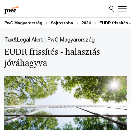
Skip
Skip
to
to
content
footer
PwC Magyarország
Sajtószoba
2024
EUDR frissítés 
Tax&Legal Alert | PwC Magyarország
EUDR frissítés - halasztás
jóváhagyva