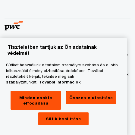
Tiszteletben tartjuk az Ön adatainak
© 2023 - 2026 PwC. Minden jog fenntartva. A „PwC”
védelmét
kifejezés a PricewaterhouseCoopers Könyvvizsgáló Kft.-re
és a PricewaterhouseCoopers Magyarország Kft.-re utal,
Sütiket használunk a tartalom személyre szabása és a jobb
amelyek az önálló és független jogi személyekből álló
felhasználói élmény biztosítása érdekében. További
PricewaterhouseCoopers International Limited hálózatának
részletekért kérjük, tekintse meg süti
tagja.
szabályzatunkat.
További információk
Adatkezelési tájékoztató
Minden cookie
Összes elutasítása
elfogadása
Cookie tájékoztató
Jogi közlemény
Sütik beállítása
A honlap fenntartója