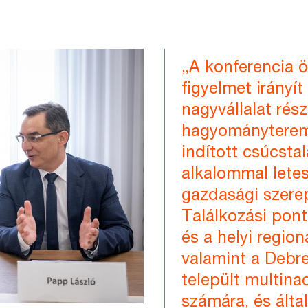
„A konferencia 
figyelmet irányít
nagyvállalat rész
hagyományteremt
indított csúcsta
alkalommal letes
gazdasági szerep
Találkozási pont
és a helyi region
valamint a Debr
települt multinac
számára, és által