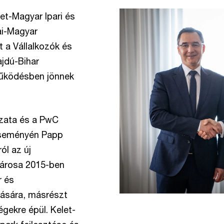
et-Magyar Ipari és
ai-Magyar
 a Vállalkozók és
jdú-Bihar
működésben jönnek
zata és a PwC
eseményén Papp
ól az új
városa 2015-ben
r és
tására, másrészt
gekre épül. Kelet-