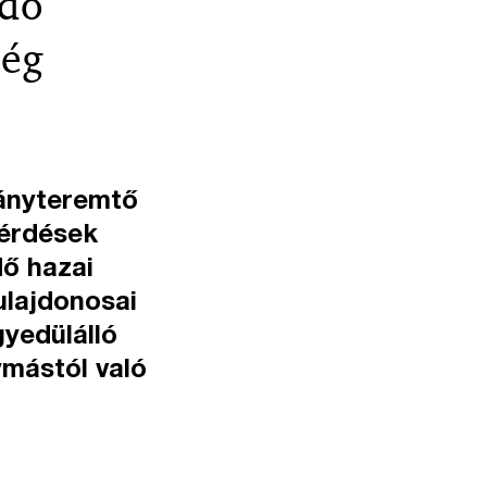
edő
ség
ányteremtő
kérdések
dő hazai
ulajdonosai
yedülálló
ymástól való