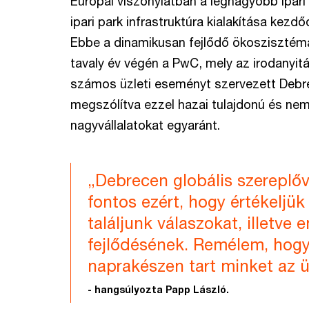
Európai viszonylatban a legnagyobb ipari 
ipari park infrastruktúra kialakítása kezd
Ebbe a dinamikusan fejlődő ökoszisztém
tavaly év végén a PwC, mely az irodanyit
számos üzleti eseményt szervezett Debr
megszólítva ezzel hazai tulajdonú és ne
nagyvállalatokat egyaránt.
„Debrecen globális szereplő
fontos ezért, hogy értékeljük
találjunk válaszokat, illetve 
fejlődésének. Remélem, hogy 
naprakészen tart minket az ü
- hangsúlyozta Papp László.