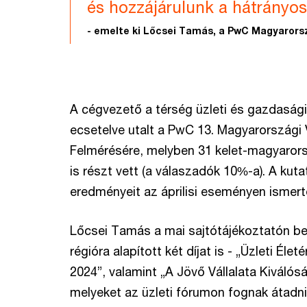
és hozzájárulunk a hátrányo
- emelte ki Lőcsei Tamás, a PwC Magyarors
A cégvezető a térség üzleti és gazdasági
ecsetelve utalt a PwC 13. Magyarországi
Felmérésére, melyben 31 kelet-magyarors
is részt vett (a válaszadók 10%-a). A kuta
eredményeit az áprilisi eseményen ismert
Lőcsei Tamás a mai sajtótájékoztatón be
régióra alapított két díjat is - „Üzleti Élet
2024”, valamint „A Jövő Vállalata Kiválósá
melyeket az üzleti fórumon fognak átadni