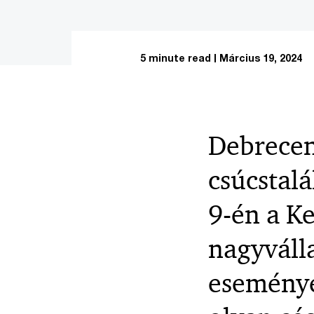
5 minute read
Március 19, 2024
Debrecen
csúcstalá
9-én a K
nagyválla
eseményen