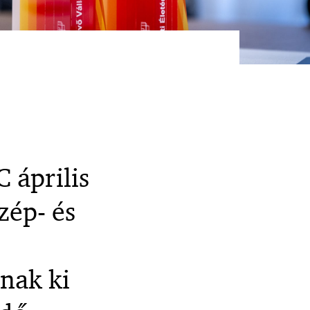
 április
zép- és
anak ki