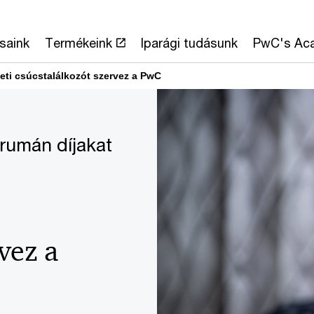
saink
Termékeink
Iparági tudásunk
PwC's Ac
eti csúcstalálkozót szervez a PwC
órumán díjakat
vez a