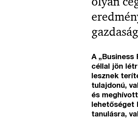
olyan cé
eredmény
gazdaság
A „Business
céllal jön lé
lesznek terí
tulajdonú, va
és meghívott
lehetőséget k
tanulásra, va