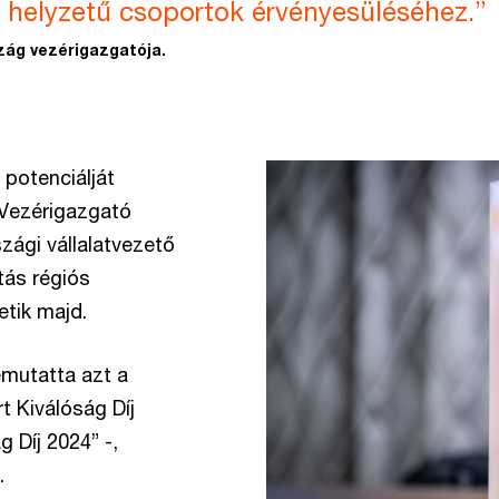
s helyzetű csoportok érvényesüléséhez.”
zág vezérigazgatója.
 potenciálját
 Vezérigazgató
zági vállalatvezető
tás régiós
etik majd.
mutatta azt a
ért Kiválóság Díj
g Díj 2024” -,
.