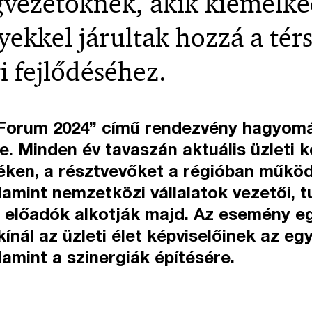
gvezetőknek, akik kiemelk
ekkel járultak hozzá a tér
i fejlődéséhez.
 Forum 2024” című rendezvény hagyom
tre. Minden év tavaszán aktuális üzleti 
téken, a résztvevőket a régióban műkö
lamint nemzetközi vállalatok vezetői, t
 előadók alkotják majd. Az esemény eg
ínál az üzleti élet képviselőinek az eg
lamint a szinergiák építésére.