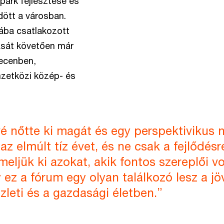
park fejlesztése és
ődött a városban.
ába csatlakozott
ását követően már
ecenben,
mzetközi közép- és
vé nőtte ki magát és egy perspektivikus
 az elmúlt tíz évet, és ne csak a fejlődés
emeljük ki azokat, akik fontos szereplői 
ez a fórum egy olyan találkozó lesz a j
zleti és a gazdasági életben.”