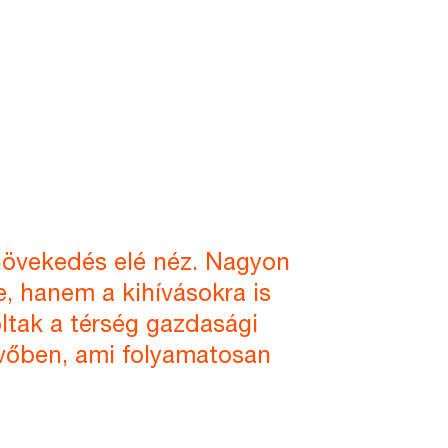
 növekedés elé néz. Nagyon
re, hanem a kihívásokra is
voltak a térség gazdasági
övőben, ami folyamatosan