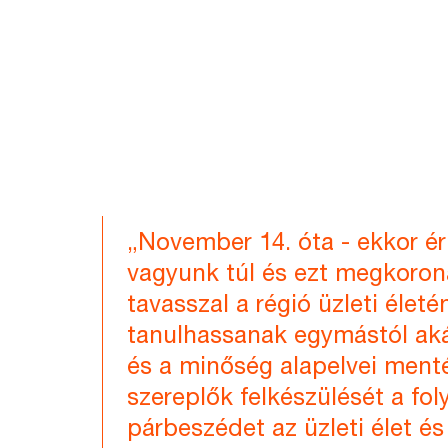
„November 14. óta - ekkor é
vagyunk túl és ezt megkoron
tavasszal a régió üzleti életé
tanulhassanak egymástól akár
és a minőség alapelvei men
szereplők felkészülését a fo
párbeszédet az üzleti élet és