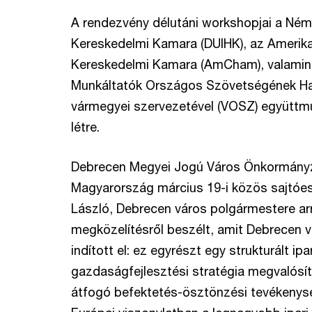
A rendezvény délutáni workshopjai a Ném
Kereskedelmi Kamara (DUIHK), az Amerik
Kereskedelmi Kamara (AmCham), valamint
Munkáltatók Országos Szövetségének Ha
vármegyei szervezetével (VOSZ) együtt
létre.
Debrecen Megyei Jogú Város Önkormány
Magyarország március 19-i közös sajtó
László, Debrecen város polgármestere arr
megközelítésről beszélt, amit Debrecen 
indított el: ez egyrészt egy strukturált ipa
gazdaságfejlesztési stratégia megvalósí
átfogó befektetés-ösztönzési tevékenysé