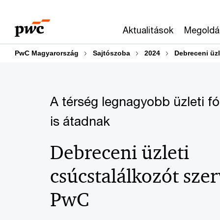
Skip
Skip
to
to
Aktualitások
Megoldá
content
footer
PwC Magyarország
Sajtószoba
2024
Debreceni üzl
A térség legnagyobb üzleti f
is átadnak
Debreceni üzleti
csúcstalálkozót szer
PwC