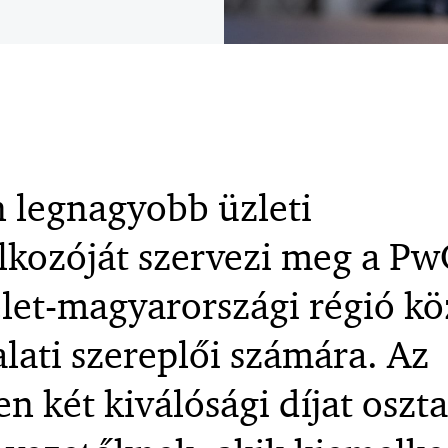
 legnagyobb üzleti
lkozóját szervezi meg a PwC
elet-magyarországi régió kö
lati szereplői számára. Az
 két kiválósági díjat oszt