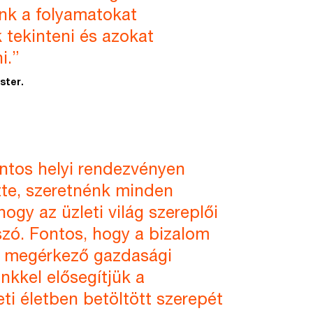
ünk a folyamatokat
k tekinteni és azokat
i.”
ster.
ntos helyi rendezvényen
tte, szeretnénk minden
hogy az üzleti világ szereplői
szó. Fontos, hogy a bizalom
n megérkező gazdasági
nkkel elősegítjük a
eti életben betöltött szerepét