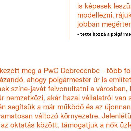
is képesek lesz
modellezni, ráju
jobban megérten
- tette hozzá a polgárme
rkezett meg a PwC Debrecenbe - több fo
ázandó, ahogy polgármester úr is említe
nek színe-javát felvonultatni a városban, 
 nemzetközi, akár hazai vállalatról van 
tén segítsük a már működő és az újonna
lyamatosan változó környezetre. Jelenlétü
 az oktatás között, támogatjuk a nők üzl