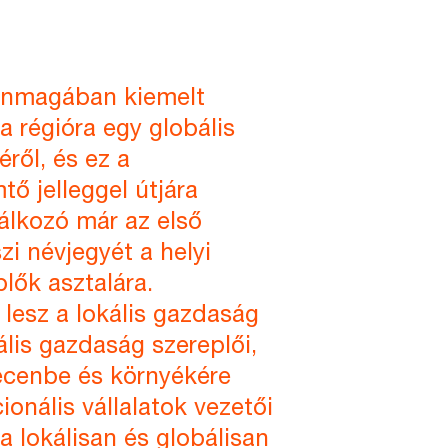
önmagában kiemelt
 a régióra egy globális
éről, és ez a
ő jelleggel útjára
lálkozó már az első
zi névjegyét a helyi
lők asztalára.
 lesz a lokális gazdaság
ális gazdaság szereplői,
ecenbe és környékére
ionális vállalatok vezetői
a lokálisan és globálisan