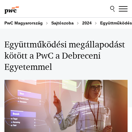
Skip
Skip
to
to
content
footer
PwC Magyarország
Sajtószoba
2024
Együttműködési
Együttműködési megállapodást
kötött a PwC a Debreceni
Egyetemmel