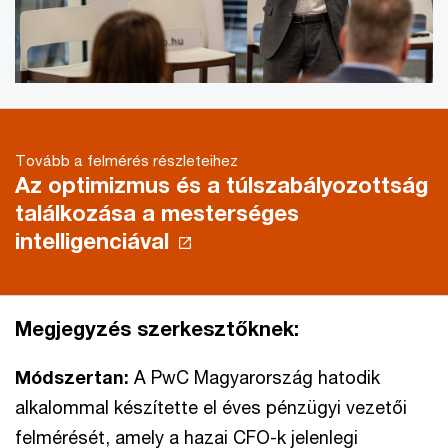
Tovább a felmérés részleteihez
Az optimizmus és a túlszabályozottság
találkozása a mesterséges
intelligenciával
Megjegyzés szerkesztőknek:
Módszertan:
A PwC Magyarország hatodik
alkalommal készítette el éves pénzügyi vezetői
felmérését, amely a hazai CFO-k jelenlegi