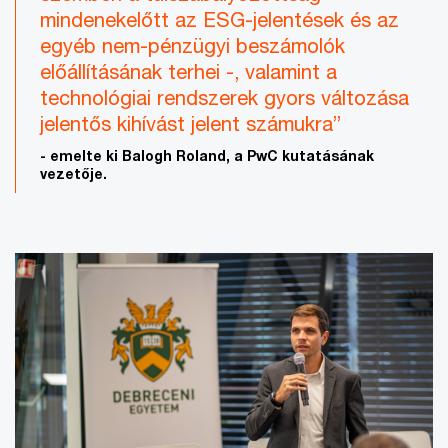
mindenekelőtt az ESG-jelentések és az
egyéb nem-pénzügyi beszámolók
előállításának terhei -, valamint a
technológiai rendszerek gyors változása
jelentős kihívást jelent számukra”
- emelte ki Balogh Roland, a PwC kutatásának
vezetője.