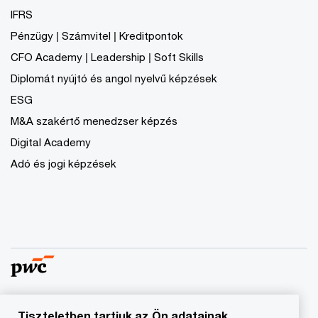
IFRS
Pénzügy | Számvitel | Kreditpontok
CFO Academy | Leadership | Soft Skills
Diplomát nyújtó és angol nyelvű képzések
ESG
M&A szakértő menedzser képzés
Digital Academy
Adó és jogi képzések
Tiszteletben tartjuk az Ön adatainak
© 2023 - 2026 PwC. Minden jog fenntartva. A „PwC”