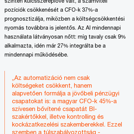
szintén kulcsszereplővé vált, a számviteli
pozíciók csökkenését a CFO-k 37%-a
prognosztizálja, miközben a költségcsökkentési
nyomás továbbra is jelentős. Az AI mindennapi
használata látványosan nőtt: míg tavaly csak 9%
alkalmazta, idén már 27% integrálta be a
mindennapi működésébe.
„Az automatizáció nem csak
költségeket csökkent, hanem
alapvetően formálja a jövőbeli pénzügyi
csapatokat is: a magyar CFO-k 45%-a
szívesen bővítené csapatát BI-
szakértőkkel, illetve kontrolling és
kockázatkezelési szakemberekkel. Ezzel
szemben a túlszabályozottság -