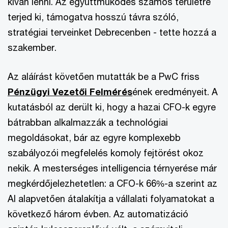
kíván lenni. Az együttműködés számos területre
terjed ki, támogatva hosszú távra szóló,
stratégiai terveinket Debrecenben - tette hozzá a
szakember.
Az aláírást követően mutatták be a PwC friss
Pénzügyi Vezetői Felmérés
ének eredményeit. A
kutatásból az derült ki, hogy a hazai CFO-k egyre
bátrabban alkalmazzák a technológiai
megoldásokat, bár az egyre komplexebb
szabályozói megfelelés komoly fejtörést okoz
nekik. A mesterséges intelligencia térnyerése már
megkérdőjelezhetetlen: a CFO-k 66%-a szerint az
AI alapvetően átalakítja a vállalati folyamatokat a
következő három évben. Az automatizáció